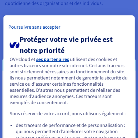
quotidienne des organisations et des individus.
Stratégies de détection et de
Poursuivre sans accepter
prévention
Protéger votre vie privée est
notre priorité
Détecter les ransomwares tôt peut aider à atténuer les
dommages causés par les cyberattaques. Les outils d'analyse
OVHcloud et
ses partenaires
utilisent des cookies et
comportementale surveillent les activités inhabituelles,
autres traceurs sur notre site internet. Certains traceurs
comme le chiffrement rapide de fichiers ou le balayage de
sont strictement nécessaires au fonctionnement du site.
réseau. La détection des anomalies dans les points de
Ils nous permettent notamment de garantir la sécurité du
Vous semblez être localisé en États-
terminaison signale des processus de menaces cybernétiques
service ou d'assurer certaines fonctionnalités
suspects.
essentielles. D’autres nous permettent de réaliser des
Unis.
mesures d’audience anonymes. Ces traceurs sont
Hygiène de sécurité
: La prévention commence par
exemptés de consentement.
Pour commander, rendez-vous sur le site de votre pays (États-
une hygiène de cybersécurité robuste. Des mises à jour
Unis) et créez un compte.
logicielles régulières corrigent les vulnérabilités
Sous réserve de votre accord, nous utilisons également :
connues. L'authentification multi-facteurs (MFA)
sécurise les comptes contre le remplissage
Allez sur le site États-Unis
des traceurs de performance et de personnalisation :
d'identifiants.
qui nous permettent d’améliorer votre navigation
us.ovhcloud.com/
Anglais
USD - $
selon vos préférences et usages ainsi que de mesurer