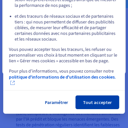
Formation approfondie
: La formation des employés
la performance de nos pages ;
ou
combat le phishing, enseignant la reconnaissance des
e-mails suspects. Les passerelles de messagerie avec
et des traceurs de réseaux sociaux et de partenaires
sandboxing font exploser les pièces jointes en toute
tiers : qui nous permettent de diffuser des publicités
Rester sur le site actuel
sécurité. La segmentation du réseau limite le
ciblées, de mesurer leur efficacité et de partager
mouvement latéral, contenant les infections.
certaines données avec nos partenaires publicitaires
et les réseaux sociaux.
Sélectionner un autre site web
Sauvegardes fiables
: Les sauvegardes sont cruciales
Vous pouvez accepter tous les traceurs, les refuser ou
pour les organisations et les individus - maintenez des
personnaliser vos choix à tout moment en cliquant sur le
copies hors ligne, immuables et testées régulièrement.
lien « Gérer mes cookies » accessible en bas de page.
L'architecture de confiance zéro vérifie chaque
Fermer
demande d'accès. Les logiciels antivirus avec des
Pour plus d’informations, vous pouvez consulter notre
modules spécifiques aux ransomwares offrent une
politique d'informations de d'utilisation des cookies.
protection en temps réel aux côtés des pare-feu.
Atténuation complexe
: Les stratégies avancées qui
aident incluent la technologie de tromperie, utilisant
des honeypots pour attirer les attaquants, y compris
Paramétrer
Tout accepter
une détection et une réponse des points de terminaison
(EDR) complètes. L'intelligence des menaces alimentée
par l'IA prédit et bloque les menaces émergentes. Des
tests de pénétration réguliers identifient les faiblesses