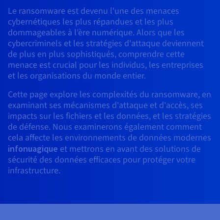
Roadmap & Changelog
AI Endpoints - Catalogue des modèles
Roadmap & Changelog
Roadmap & Changelog
Tarifs
Revendeurs
Le ransomware est devenu l'une des menaces
Tarifs
HYCU for OVHcloud
Guides et documentation
cybernétiques les plus répandues et les plus
Managed HSM
Disponibilités par régions
MCP Server
Cloud Native
BGP Services
Bases de données additionnelles
Quantum
DISTRIBUER MON TRAFIC
PROTECTION & SÉCURITÉ
USAGES
AI Endpoints - Bases API
dommageables à l'ère numérique. Alors que les
Roadmap & Changelog
Tous les usages
Documentation
Guides et documentation
SAP HANA ON OVHCLOUD
cybercriminels et les stratégies d'attaque deviennent
Répartiteur de charge
Dedicated HSM
Roadmap & Changelog
Infrastructure Anti-DDoS
Résilience et AZ
Conformité et certifications
AI & HPC
Option Certificats SSL
Sécurité
PROTECTION & SÉCURITÉ
de plus en plus sophistiqués, comprendre cette
AI Endpoints - Batch API
Tarifs
SAP HANA on Bare Metal
Roadmap & Changelog
menace est crucial pour les individus, les entreprises
Documentation
Disponibilités par régions
Infrastructure Anti-DDoS
Protection Game DDoS
Grid computing
Infrastructure Anti-DDoS
OPCP Packager
Option CDN
et les organisations du monde entier.
Opérations
Roadmap & Changelog
Tarifs
Documentation
SAP HANA on Private Cloud
GPUS
Disponibilités par régions
Roadmap & Changelog
DNSSEC
Virtualisation et conteneurisation
DNSSEC
Cette page explore les complexités du ransomware, en
CLOUD READY
USAGES
Nvidia H200
Développeurs
Documentation
Tarifs
examinant ses mécanismes d'attaque et d'accès, ses
impacts sur les fichiers et les données, et les stratégies
Roadmap & Changelog
Disponibilités par régions
Tarifs
Cloud ready
SSL Gateway
Site web et application métier
SSL Gateway
Comment créer un site web ?
Nvidia H100
de défense. Nous examinerons également comment
Documentation
Documentation
Tarifs
cela affecte les environnements de données modernes
Roadmap & Changelog
Roadmap & Changelog
Self-Service Portal, API & IaC
Tous les usages
Héberger votre site WordPress
infonuagique
et mettrons en avant des solutions de
Régions
Nvidia L40S
Documentation
Documentation
sécurité des données efficaces pour protéger votre
Documentation
Roadmap & Changelog
Roadmap & Changelog
IAM & Tenant Management
Créer mon site en 1 click
infrastructure.
Roadmap & Changelog
Nvidia L4
Tarifs
OS & licences
Gouvernance & Quotas
Créer ma boutique en ligne
Toutes les GPUs →
Documentation
Roadmap & Changelog
Observabilité