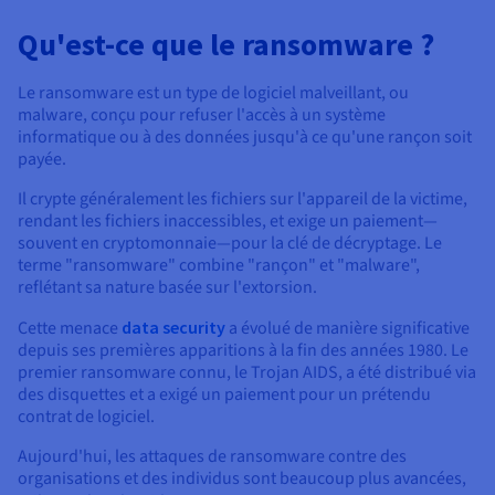
Documentation
Tarifs
Roadmap & Changelog
Qu'est-ce que le ransomware ?
Disponibilités par régions
Roadmap & Changelog
Documentation
Le ransomware est un type de logiciel malveillant, ou
Roadmap & Changelog
malware, conçu pour refuser l'accès à un système
informatique ou à des données jusqu'à ce qu'une rançon soit
payée.
Il crypte généralement les fichiers sur l'appareil de la victime,
rendant les fichiers inaccessibles, et exige un paiement—
souvent en cryptomonnaie—pour la clé de décryptage. Le
terme "ransomware" combine "rançon" et "malware",
reflétant sa nature basée sur l'extorsion.
Cette menace
data security
a évolué de manière significative
depuis ses premières apparitions à la fin des années 1980. Le
premier ransomware connu, le Trojan AIDS, a été distribué via
des disquettes et a exigé un paiement pour un prétendu
contrat de logiciel.
Aujourd'hui, les attaques de ransomware contre des
organisations et des individus sont beaucoup plus avancées,