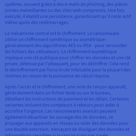
système, souvent grâce à des e-mails de phishing, des pièces
jointes malveillantes ou des sites web compromis. Une fois
exécuté, il établit une persistance, garantissant qu'il reste actif
même après des redémarrages.
Le mécanisme central est le chiffrement. Le ransomware
utilise un chiffrement symétrique ou asymétrique -
généralement des algorithmes AES ou RSA - pour verrouiller
les fichiers des utilisateurs. Le chiffrement asymétrique
implique une clé publique pour chiffrer les données et une clé
privée, détenue par l'attaquant, pour les déchiffrer. Cela rend
le déchiffrement par force brute infaisable pour la plupart des
victimes en raison de la puissance de calcul requise.
Après l'accès et le chiffrement, une note de rançon apparaît,
généralement dans un fichier texte ou sur le bureau,
détaillant les instructions de paiement et les délais. Certaines
variantes incluent des compteurs à rebours pour aider à
accroître l'urgence. Les ransomwares avancés peuvent
également désactiver les sauvegardes de données, se
propager aux appareils en réseau ou voler des données pour
une double extorsion, menaçant de divulguer des données et
informations sensibles si la rançon n'est pas payée.