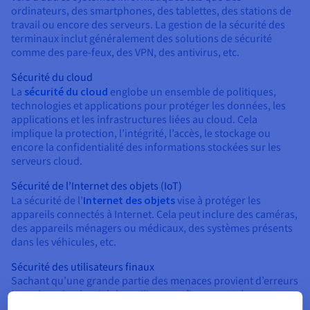
ordinateurs, des smartphones, des tablettes, des stations de
travail ou encore des serveurs. La gestion de la sécurité des
terminaux inclut généralement des solutions de sécurité
comme des pare-feux, des VPN, des antivirus, etc.
Sécurité du cloud
La
sécurité du cloud
englobe un ensemble de politiques,
technologies et applications pour protéger les données, les
applications et les infrastructures liées au cloud. Cela
implique la protection, l’intégrité, l’accès, le stockage ou
encore la confidentialité des informations stockées sur les
serveurs cloud.
Sécurité de l’Internet des objets (IoT)
La sécurité de l’
Internet des objets
vise à protéger les
appareils connectés à Internet. Cela peut inclure des caméras,
des appareils ménagers ou médicaux, des systèmes présents
dans les véhicules, etc.
Sécurité des utilisateurs finaux
Sachant qu’une grande partie des menaces provient d’erreurs
humaines, la sécurité des utilisateurs finaux est très
importante. Il s’agit d’éduquer et de former les membres