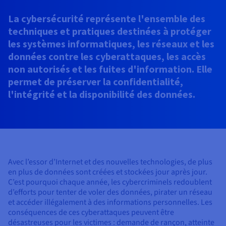
Roadmap & Changelog
AI Endpoints - Catalogue des modèles
Roadmap & Changelog
Roadmap & Changelog
Tarifs
Revendeurs
Tarifs
HYCU for OVHcloud
La cybersécurité représente l'ensemble des
Guides et documentation
Managed HSM
Disponibilités par régions
MCP Server
Cloud Native
BGP Services
Bases de données additionnelles
Quantum
DISTRIBUER MON TRAFIC
PROTECTION & SÉCURITÉ
USAGES
techniques et pratiques destinées à protéger
AI Endpoints - Bases API
Roadmap & Changelog
Tous les usages
Documentation
Guides et documentation
SAP HANA ON OVHCLOUD
les systèmes informatiques, les réseaux et les
Répartiteur de charge
Dedicated HSM
Roadmap & Changelog
Infrastructure Anti-DDoS
Résilience et AZ
Conformité et certifications
AI & HPC
Option Certificats SSL
Sécurité
PROTECTION & SÉCURITÉ
données contre les cyberattaques, les accès
AI Endpoints - Batch API
Tarifs
SAP HANA on Bare Metal
Roadmap & Changelog
non autorisés et les fuites d'information. Elle
Documentation
Disponibilités par régions
Infrastructure Anti-DDoS
Protection Game DDoS
Grid computing
Infrastructure Anti-DDoS
OPCP Packager
Option CDN
Opérations
permet de préserver la confidentialité,
Roadmap & Changelog
Tarifs
Documentation
SAP HANA on Private Cloud
GPUS
l'intégrité et la disponibilité des données.
Disponibilités par régions
Roadmap & Changelog
DNSSEC
Virtualisation et conteneurisation
DNSSEC
CLOUD READY
USAGES
Nvidia H200
Développeurs
Documentation
Tarifs
Roadmap & Changelog
Disponibilités par régions
Tarifs
Cloud ready
SSL Gateway
Site web et application métier
SSL Gateway
Comment créer un site web ?
Nvidia H100
Documentation
Documentation
Tarifs
Roadmap & Changelog
Roadmap & Changelog
Self-Service Portal, API & IaC
Tous les usages
Héberger votre site WordPress
Régions
Nvidia L40S
Documentation
Documentation
Avec l’essor d’Internet et des nouvelles technologies, de plus
Documentation
Roadmap & Changelog
Roadmap & Changelog
IAM & Tenant Management
Créer mon site en 1 click
en plus de données sont créées et stockées jour après jour.
Roadmap & Changelog
Nvidia L4
Tarifs
C’est pourquoi chaque année, les cybercriminels redoublent
OS & licences
Gouvernance & Quotas
Créer ma boutique en ligne
d’efforts pour tenter de voler des données, pirater un réseau
Toutes les GPUs →
et accéder illégalement à des informations personnelles. Les
Documentation
conséquences de ces cyberattaques peuvent être
Roadmap & Changelog
Observabilité
désastreuses pour les victimes : demande de rançon, atteinte