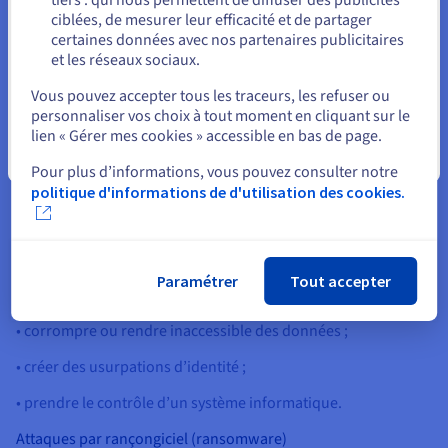
Rester sur le site actuel
ciblées, de mesurer leur efficacité et de partager
certaines données avec nos partenaires publicitaires
Quels sont les types de cyberattaques ?
et les réseaux sociaux.
Sélectionner un autre site web
Les techniques utilisées par les attaquants diffèrent selon
Vous pouvez accepter tous les traceurs, les refuser ou
l’objectif visé.
personnaliser vos choix à tout moment en cliquant sur le
lien « Gérer mes cookies » accessible en bas de page.
Logiciels malveillants (malware)
Fermer
Un logiciel malveillant est un terme générique qui englobe les
Pour plus d’informations, vous pouvez consulter notre
virus, les vers, les chevaux de Troie, les ransomwares, etc. Une
politique d'informations de d'utilisation des cookies.
fois présents sur le système informatique d’une victime, ces
programmes peuvent :
• endommager des équipements matériels et logiciels ;
Paramétrer
Tout accepter
• causer la perte ou permettre le vol de données ;
• corrompre ou rendre inaccessible des données ;
• créer des usurpations d’identité ;
• prendre le contrôle d’un système informatique.
Attaques par rançongiciel (ransomware)