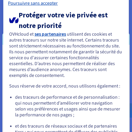
Poursuivre sans accepter
d’une société à appliquer les bonnes pratiques de sécurité
lors de l’utilisation des systèmes informatiques ou des
Protéger votre vie privée est
appareils. Le but est de réduire les risques d’erreurs, de
compromission des systèmes et de fuites de données.
notre priorité
OVHcloud et
ses partenaires
utilisent des cookies et
autres traceurs sur notre site internet. Certains traceurs
sont strictement nécessaires au fonctionnement du site.
Ils nous permettent notamment de garantir la sécurité du
Vous semblez être localisé en États-
service ou d'assurer certaines fonctionnalités
essentielles. D’autres nous permettent de réaliser des
Unis.
mesures d’audience anonymes. Ces traceurs sont
exemptés de consentement.
Pour commander, rendez-vous sur le site de votre pays (États-
Unis) et créez un compte.
Sous réserve de votre accord, nous utilisons également :
Allez sur le site États-Unis
des traceurs de performance et de personnalisation :
qui nous permettent d’améliorer votre navigation
us.ovhcloud.com/
learn
Anglais
USD - $
selon vos préférences et usages ainsi que de mesurer
la performance de nos pages ;
ou
et des traceurs de réseaux sociaux et de partenaires
tiers : qui nous permettent de diffuser des publicités