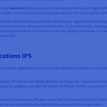
ent des
serveurs
dédiés à se conformer aux normes et aux réglement
sibles, ce qui est souvent une exigence pour les audits ou les certi
volution des menaces grâce à des mises à jour régulières et à l'inté
terme contre les attaques sophistiquées. En fin de compte, la tranqui
 bloquées favorise la confiance entre les parties prenantes, les clie
rsécurité.
ications IPS
uvent des applications dans un large éventail de secteurs et de scé
lution IPS est souvent déployée pour protéger les réseaux interne
ng ou les attaques par déni de service distribué (DDoS), assurant ains
ent sur les solutions IPS pour sécuriser les transactions et les donné
ner des pertes monétaires importantes ou nuire à leur réputation.