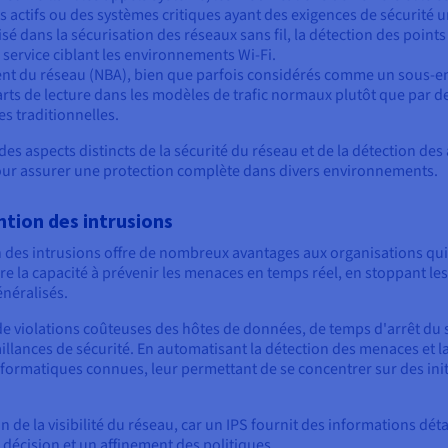
s actifs ou des systèmes critiques ayant des exigences de sécurité 
alisé dans la sécurisation des réseaux sans fil, la détection des poin
 service ciblant les environnements Wi-Fi.
t du réseau (NBA), bien que parfois considérés comme un sous-ens
arts de lecture dans les modèles de trafic normaux plutôt que par de
 traditionnelles.
s aspects distincts de la sécurité du réseau et de la détection des
ur assurer une protection complète dans divers environnements.
tion des intrusions
des intrusions offre de nombreux avantages aux organisations qui s'
re la capacité à prévenir les menaces en temps réel, en stoppant les
néralisés.
 de violations coûteuses des hôtes de données, de temps d'arrêt du 
llances de sécurité. En automatisant la détection des menaces et la 
formatiques connues, leur permettant de se concentrer sur des initi
de la visibilité du réseau, car un IPS fournit des informations détai
 décision et un affinement des politiques.