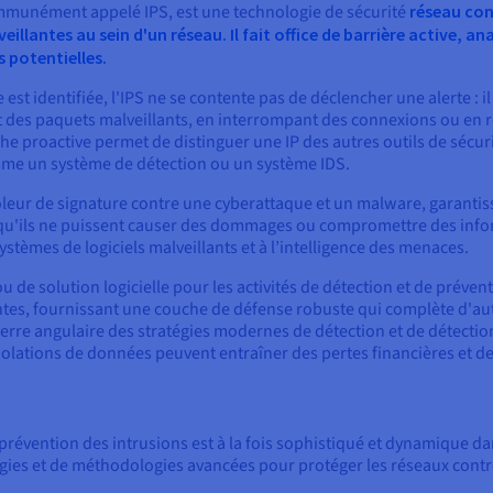
mmunément appelé IPS, est une technologie de sécurité
réseau con
eillantes au sein d'un réseau. Il fait office de barrière active, 
 potentielles.
 est identifiée, l'IPS ne se contente pas de déclencher une alerte 
 des paquets malveillants, en interrompant des connexions ou en r
e proactive permet de distinguer une IP des autres outils de sécur
me un système de détection ou un système IDS.
leur de signature contre une cyberattaque et un malware, garantiss
t qu'ils ne puissent causer des dommages ou compromettre des info
stèmes de logiciels malveillants et à l’intelligence des menaces.
 de solution logicielle pour les activités de détection et de préven
ntes, fournissant une couche de défense robuste qui complète d'aut
ierre angulaire des stratégies modernes de détection et de détection
iolations de données peuvent entraîner des pertes financières et d
évention des intrusions est à la fois sophistiqué et dynamique dan
ies et de méthodologies avancées pour protéger les réseaux cont