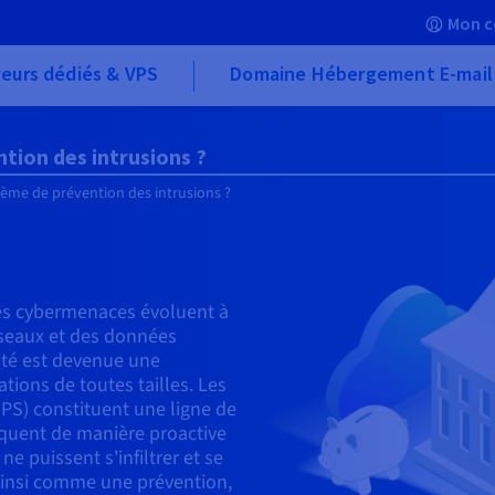
Mon c
eurs dédiés & VPS
Domaine Hébergement E-mail
tion des intrusions ?
tème de prévention des intrusions ?
es cybermenaces évoluent à
éseaux et des données
ité est devenue une
ions de toutes tailles. Les
IPS) constituent une ligne de
loquent de manière proactive
ne puissent s'infiltrer et se
ainsi comme une prévention,