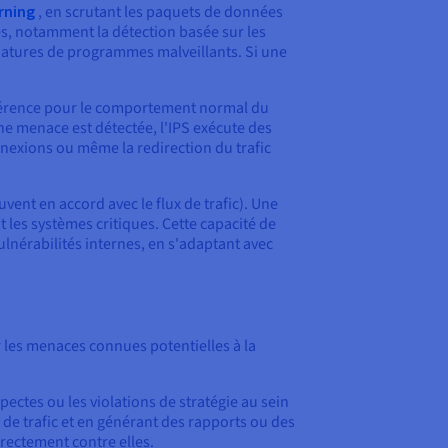
rning
, en scrutant les paquets de données
les, notamment la détection basée sur les
atures de programmes malveillants. Si une
 référence pour le comportement normal du
ne menace est détectée, l'IPS exécute des
nnexions ou même la redirection du trafic
ent en accord avec le flux de trafic). Une
 les systèmes critiques. Cette capacité de
ulnérabilités internes, en s'adaptant avec
r les menaces connues potentielles à la
pectes ou les violations de stratégie au sein
 de trafic et en générant des rapports ou des
irectement contre elles.