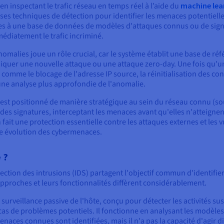
n inspectant le trafic réseau en temps réel à l’aide du
machine lea
iverses techniques de détection pour identifier les menaces potentiel
es à une base de données de modèles d'attaques connus ou de sign
édiatement le trafic incriminé.
s anomalies joue un rôle crucial, car le système établit une base de
ndiquer une nouvelle attaque ou une attaque zero-day. Une fois qu'u
 comme le blocage de l'adresse IP source, la réinitialisation des co
une analyse plus approfondie de l'anomalie.
 est positionné de manière stratégique au sein du réseau connu (souv
es signatures, interceptant les menaces avant qu'elles n'atteignent
fait une protection essentielle contre les attaques externes et les v
nte évolution des cybermenaces.
 ?
ection des intrusions (IDS) partagent l'objectif commun d'identifie
approches et leurs fonctionnalités diffèrent considérablement.
surveillance passive de l'hôte, conçu pour détecter les activités sus
 cas de problèmes potentiels. Il fonctionne en analysant les modèles
naces connues sont identifiées, mais il n'a pas la capacité d'agir d