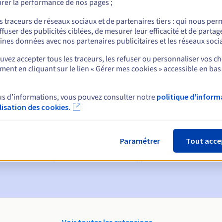
rer la performance de nos pages ;
nt
s traceurs de réseaux sociaux et de partenaires tiers : qui nous per
ffuser des publicités ciblées, de mesurer leur efficacité et de partag
ines données avec nos partenaires publicitaires et les réseaux soci
vez accepter tous les traceurs, les refuser ou personnaliser vos ch
ent en cliquant sur le lien « Gérer mes cookies » accessible en bas
us d’informations, vous pouvez consulter notre
politique d'inform
ques :
ilisation des cookies.
60, 30, 15, 7 et 3 jours avant la date d'échéance
ion
pour notification de la suspension du nom de domaine
Paramétrer
Tout acce
on Grace Period
pour notification de la suppression du nom de do
Voir toutes les extensions