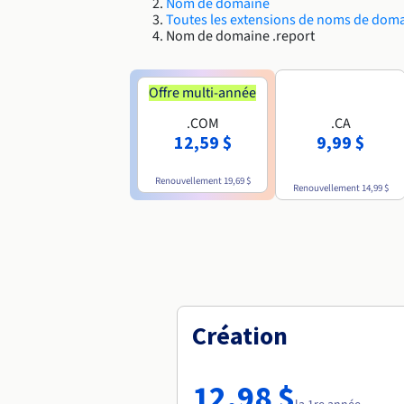
Nom de domaine
Toutes les extensions de noms de dom
Nom de domaine .report
Offre multi-année
.COM
.CA
12,59 $
9,99 $
Renouvellement
19,69 $
Renouvellement
14,99 $
Création
12,98 $