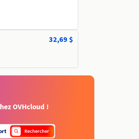
32,69 $
chez OVHcloud !
ort
Rechercher