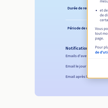
mesu
Durée de renouvelleme
et de
de di
certa
Période de rédemption
Vous pou
tout mom
page.
Pour pl
Notifications automati
de d'ut
Emails d'avertissement :
Email le jour de l'expirat
Email après la Redempti