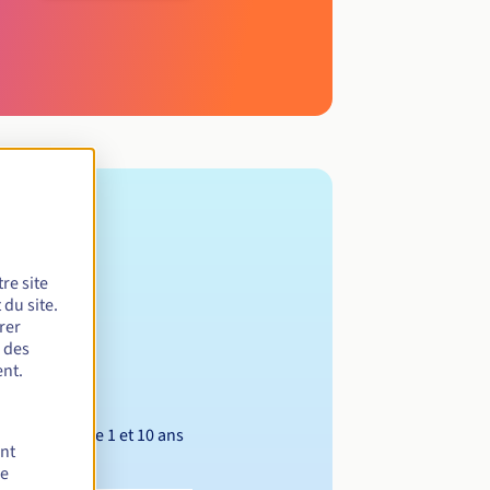
re site
du site.
rer
r des
nt.
Entre 1 et 10 ans
ent
de