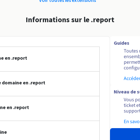
Informations sur le .report
Guides
Toutes 
ensembl
e en .report
permett
configur
Accéder
 domaine en .report
Niveau de 
Vous po
ticket 
ne en .report
support
En savo
ine