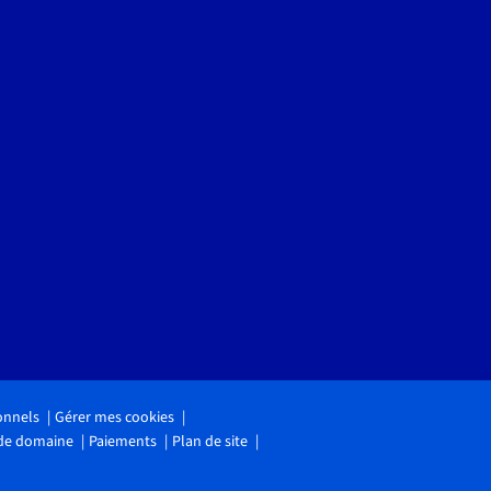
onnels
Gérer mes cookies
 de domaine
Paiements
Plan de site