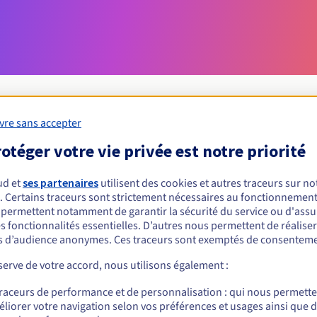
vre sans accepter
otéger votre vie privée est notre priorité
Conditions d'éligibilité
ud et
ses partenaires
utilisent des cookies et autres traceurs sur not
un .report ?
. Certains traceurs sont strictement nécessaires au fonctionnement 
s permettent notamment de garantir la sécurité du service ou d'assu
nnes physiques ou morales, sans restriction géographique.
s fonctionnalités essentielles. D’autres nous permettent de réalise
 d’audience anonymes. Ces traceurs sont exemptés de consenteme
Règles de gestion et notifications
erve de votre accord, nous utilisons également :
traceurs de performance et de personnalisation : qui nous permett
liorer votre navigation selon vos préférences et usages ainsi que 