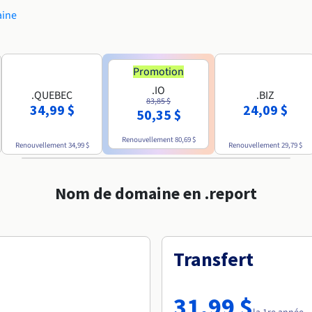
aine
Promotion
.IO
.QUEBEC
.BIZ
83,85 $
34,99 $
24,09 $
50,35 $
Renouvellement
80,69 $
Renouvellement
34,99 $
Renouvellement
29,79 $
Nom de domaine en .report
Transfert
31,99 $