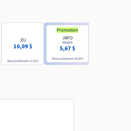
Promotion
Promotion
.INFO
.PRO
.EU
32,52 $
35,93 $
10,09 $
5,67 $
4,86 $
Renouvellement
34,69 $
Renouvellement
38,39 $
Renouvellement
11,59 $