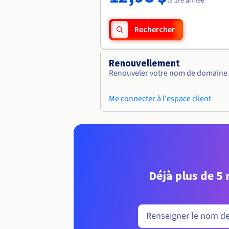
la 1re année
Rechercher
Renouvellement
Renouveler votre nom de domaine vi
Me connecter à l'espace client
Déjà plus de 5