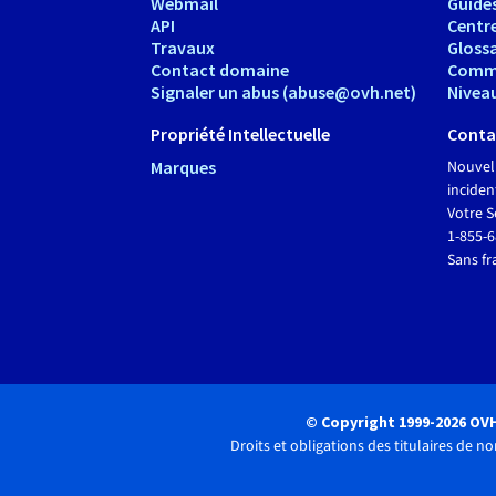
Webmail
Guide
API
Centr
Travaux
Glossa
Contact domaine
Comm
Signaler un abus (abuse@ovh.net)
Nivea
Propriété Intellectuelle
Conta
Marques
Nouvel
inciden
Votre S
1-855-
Sans fr
© Copyright 1999-2026 OV
Droits et obligations des titulaires de 