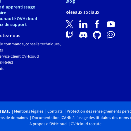
s
Blog
e d'apprentissage
Réseaux sociaux
ire
unauté OVHcloud
ux de support
ctez nous
le commande, conseils techniques,
ts
ervice Client OVHcloud
684-5463
ais
Mentions légales
Contrats
Protection des renseignements pers
H SAS.
noms de domaines
Documentation ICANN à l'usage des titulaires des noms
A propos d'OVHcloud
OVHcloud recrute