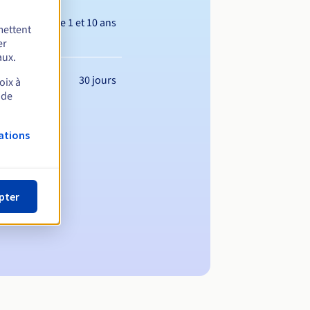
Entre 1 et 10 ans
mettent
er
aux.
30 jours
oix à
 de
ations
pter
maine