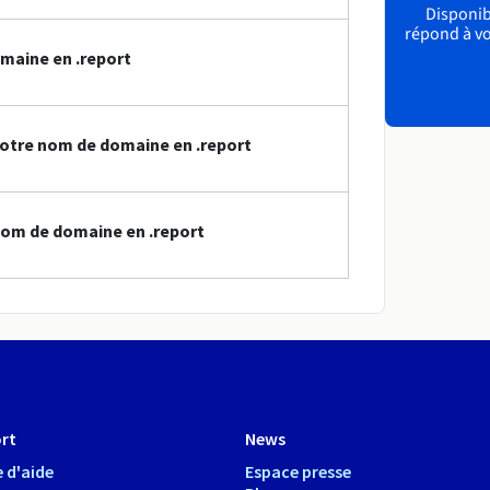
Disponibl
répond à vo
maine en .report
otre nom de domaine en .report
nom de domaine en .report
rt
News
 d'aide
Espace presse