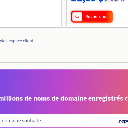
la 1re année
Rechercher
a l'espace client
 millions de noms de domaine enregistrés 
.
rep