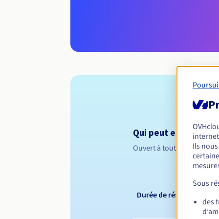
Poursui
Pr
OVHclo
Qui peut enregistrer 
internet
Ils nou
Ouvert à toutes les perso
certaine
mesures
Sous rés
Durée de réservation
des 
d’amé