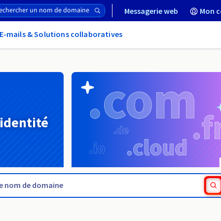
Messagerie web
Mon c
E-mails & Solutions collaboratives
 identité