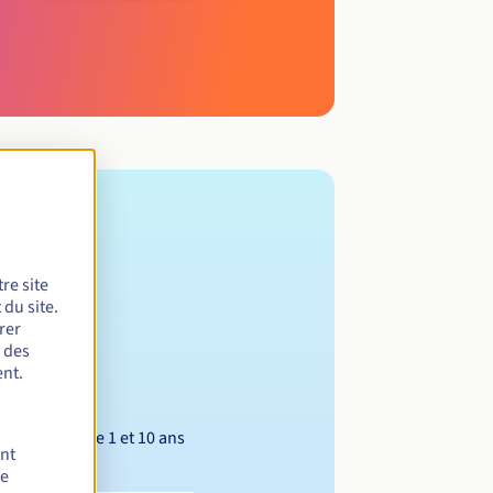
re site
du site.
rer
r des
nt.
Entre 1 et 10 ans
ent
de