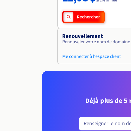
la 1re année
Rechercher
Renouvellement
Renouveler votre nom de domaine vi
Me connecter à l'espace client
Déjà plus de 5