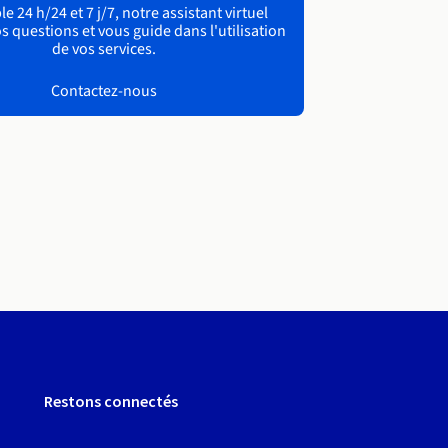
e 24 h/24 et 7 j/7, notre assistant virtuel
s questions et vous guide dans l'utilisation
de vos services.
Contactez-nous
Restons connectés