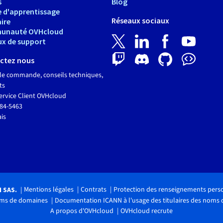
s
Blog
e d'apprentissage
Réseaux sociaux
ire
unauté OVHcloud
ux de support
ctez nous
le commande, conseils techniques,
ts
ervice Client OVHcloud
684-5463
ais
Mentions légales
Contrats
Protection des renseignements pers
H SAS.
noms de domaines
Documentation ICANN à l'usage des titulaires des noms
A propos d'OVHcloud
OVHcloud recrute