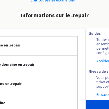
Informations sur le .repair
Guides
Toutes 
ensembl
e en .repair
permett
configur
Accéder
 domaine en .repair
Niveau de 
Vous po
ticket 
e en .repair
support
En savo
ine