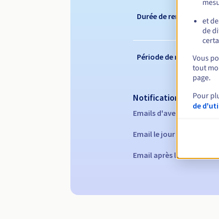
mesu
Durée de renouvelleme
et de
de di
certa
Période de rédemption
Vous pou
tout mom
page.
Pour pl
Notifications automati
de d'ut
Emails d'avertissement :
Email le jour de l'expirat
Email après la Redempti