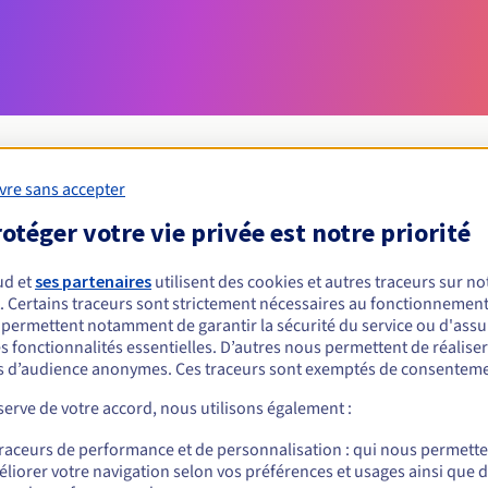
vre sans accepter
otéger votre vie privée est notre priorité
Conditions d'éligibilité
ud et
ses partenaires
utilisent des cookies et autres traceurs sur not
un .repair ?
. Certains traceurs sont strictement nécessaires au fonctionnement 
s permettent notamment de garantir la sécurité du service ou d'assu
nnes physiques ou morales, sans restriction géographique.
s fonctionnalités essentielles. D’autres nous permettent de réalise
 d’audience anonymes. Ces traceurs sont exemptés de consenteme
Règles de gestion et notifications
erve de votre accord, nous utilisons également :
traceurs de performance et de personnalisation : qui nous permett
liorer votre navigation selon vos préférences et usages ainsi que 