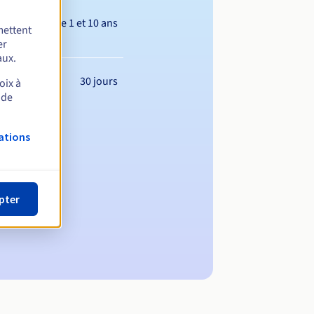
Entre 1 et 10 ans
mettent
er
aux.
30 jours
oix à
 de
ations
pter
maine