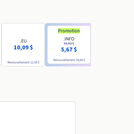
Promotion
Promotion
.INFO
.PRO
.EU
32,52 $
35,93 $
10,09 $
5,67 $
4,86 $
Renouvellement
34,69 $
Renouvellement
38,39 $
Renouvellement
11,59 $