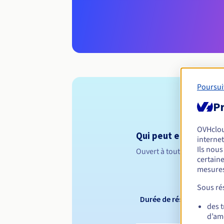
Poursui
Pr
OVHclo
Qui peut enregistrer 
internet
Ils nou
Ouvert à toutes les perso
certaine
mesures
Sous rés
Durée de réservation
des 
d’amé