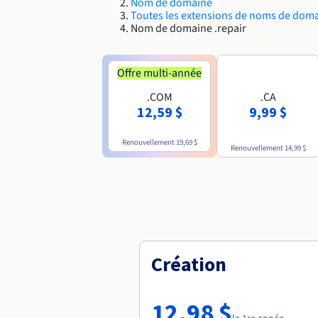
Nom de domaine
Toutes les extensions de noms de dom
Nom de domaine .repair
Offre multi-année
.COM
.CA
12,59 $
9,99 $
Renouvellement
19,69 $
Renouvellement
14,99 $
Création
12,98 $