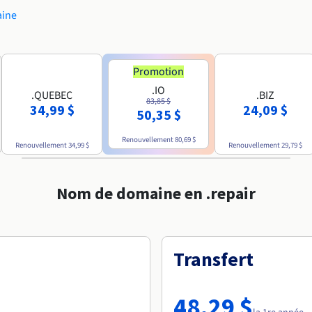
aine
Promotion
.IO
.QUEBEC
.BIZ
83,85 $
34,99 $
24,09 $
50,35 $
Renouvellement
80,69 $
Renouvellement
34,99 $
Renouvellement
29,79 $
Nom de domaine en .repair
Transfert
48,29 $