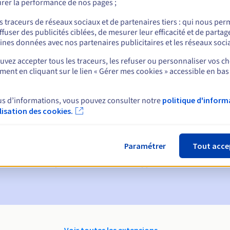
rer la performance de nos pages ;
nt
s traceurs de réseaux sociaux et de partenaires tiers : qui nous per
ffuser des publicités ciblées, de mesurer leur efficacité et de partag
ines données avec nos partenaires publicitaires et les réseaux soci
vez accepter tous les traceurs, les refuser ou personnaliser vos ch
ent en cliquant sur le lien « Gérer mes cookies » accessible en bas
us d’informations, vous pouvez consulter notre
politique d'inform
ques :
ilisation des cookies.
60, 30, 15, 7 et 3 jours avant la date d'échéance
ion
pour notification de la suspension du nom de domaine
Paramétrer
Tout acce
on Grace Period
pour notification de la suppression du nom de do
Voir toutes les extensions