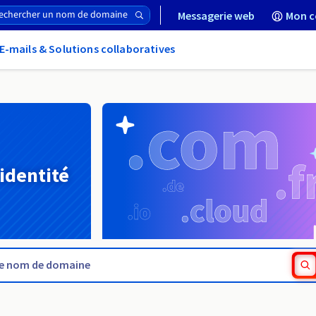
Messagerie web
Mon c
E-mails & Solutions collaboratives
 identité