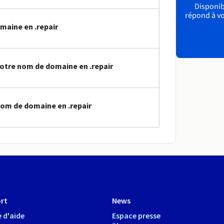
Disponibl
répond à vo
maine en .repair
otre nom de domaine en .repair
om de domaine en .repair
rt
News
 d'aide
Espace presse