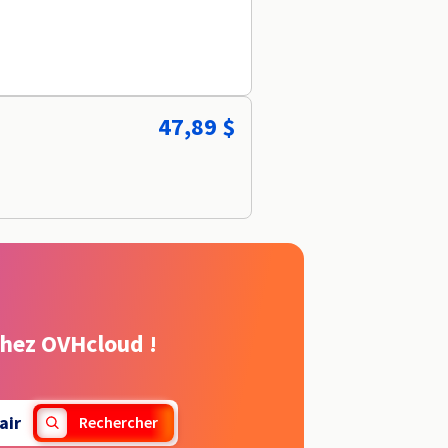
47,89 $
chez OVHcloud !
air
Rechercher