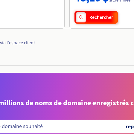
la 1re année
Rechercher
a l'espace client
 millions de noms de domaine enregistrés 
.
rep