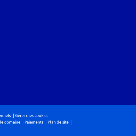
onnels
Gérer mes cookies
 de domaine
Paiements
Plan de site