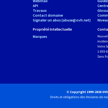
Webmail
Guide
API
Centr
Travaux
Glossa
Contact domaine
Comm
Signaler un abus (abuse@ovh.net)
Nivea
Propriété Intellectuelle
Conta
Marques
Nouvel
inciden
Votre S
1-855-
Sans fr
© Copyright 1999-2026 OV
Droits et obligations des titulaires de 