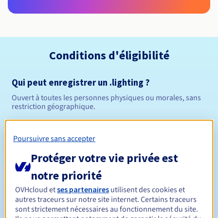
Conditions d'éligibilité
Qui peut enregistrer un .lighting ?
Ouvert à toutes les personnes physiques ou morales, sans
restriction géographique.
Règles de gestion et notifications
Poursuivre sans accepter
Entre 1 et 10 ans
Durée de réservation
Protéger votre vie privée est
notre priorité
OVHcloud et
ses partenaires
utilisent des cookies et
Entre 1 et 10 ans
Durée de renouvellement
autres traceurs sur notre site internet. Certains traceurs
sont strictement nécessaires au fonctionnement du site.