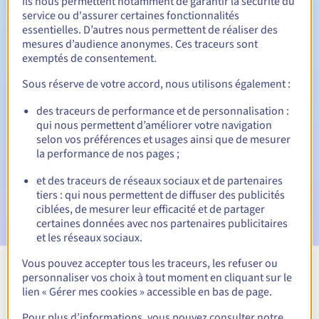
Ils nous permettent notamment de garantir la sécurité du
service ou d'assurer certaines fonctionnalités
30 jours
Période de rédemption
essentielles. D’autres nous permettent de réaliser des
mesures d’audience anonymes. Ces traceurs sont
exemptés de consentement.
Notifications automatiques :
Sous réserve de votre accord, nous utilisons également :
Emails d'avertissement :
60, 30, 15, 7 et 3 jours avant la
des traceurs de performance et de personnalisation :
date d'échéance
qui nous permettent d’améliorer votre navigation
selon vos préférences et usages ainsi que de mesurer
Email le jour de l'expiration
pour notification de la
la performance de nos pages ;
suspension du nom de domaine
et des traceurs de réseaux sociaux et de partenaires
Email après la Redemption Grace Period
pour notification
tiers : qui nous permettent de diffuser des publicités
de la suppression du nom de domaine
ciblées, de mesurer leur efficacité et de partager
certaines données avec nos partenaires publicitaires
et les réseaux sociaux.
Vous pouvez accepter tous les traceurs, les refuser ou
personnaliser vos choix à tout moment en cliquant sur le
Voir toutes les extensions
lien « Gérer mes cookies » accessible en bas de page.
Pour plus d’informations, vous pouvez consulter notre