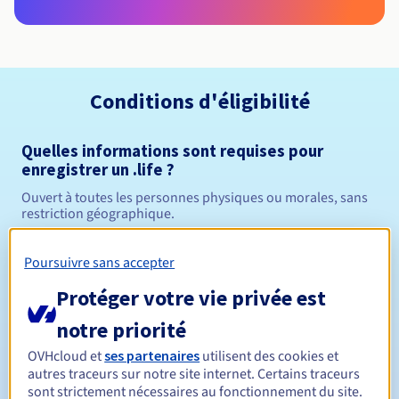
Conditions d'éligibilité
Quelles informations sont requises pour
enregistrer un .life ?
Ouvert à toutes les personnes physiques ou morales, sans
restriction géographique.
Règles de gestion et notifications
Poursuivre sans accepter
Protéger votre vie privée est
Entre 1 et 10 ans
Durée de réservation
notre priorité
OVHcloud et
ses partenaires
utilisent des cookies et
Entre 1 et 10 ans
Durée de renouvellement
autres traceurs sur notre site internet. Certains traceurs
sont strictement nécessaires au fonctionnement du site.