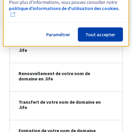
Pour plus d’informations, vous pouvez consulter notre
Informations sur le .life
politique d'informations de d'utilisation des cookies.
Paramétrer
Tout accepter
Création de votre nom de domaine en
.life
Renouvellement de votre nom de
domaine en .life
Transfert de votre nom de domaine en
.life
Expiration de votre nom de domaine