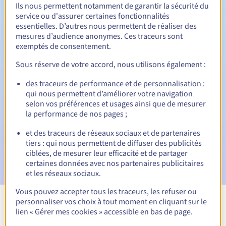
Ils nous permettent notamment de garantir la sécurité du
service ou d'assurer certaines fonctionnalités
essentielles. D’autres nous permettent de réaliser des
30 jours
Période de rédemption
mesures d’audience anonymes. Ces traceurs sont
exemptés de consentement.
Sous réserve de votre accord, nous utilisons également :
Notifications automatiques :
des traceurs de performance et de personnalisation :
E-mails d'avertissement :
60, 30, 15, 7 et 3 jours avant la
qui nous permettent d’améliorer votre navigation
date d'échéance
selon vos préférences et usages ainsi que de mesurer
la performance de nos pages ;
E-mail le jour de l'expiration
pour notification de la
suspension du nom de domaine
et des traceurs de réseaux sociaux et de partenaires
tiers : qui nous permettent de diffuser des publicités
E-mail après la période de grâce de rédemption
pour
ciblées, de mesurer leur efficacité et de partager
notification de la suppression du nom de domaine
certaines données avec nos partenaires publicitaires
et les réseaux sociaux.
Vous pouvez accepter tous les traceurs, les refuser ou
personnaliser vos choix à tout moment en cliquant sur le
Voir toutes les extensions
lien « Gérer mes cookies » accessible en bas de page.