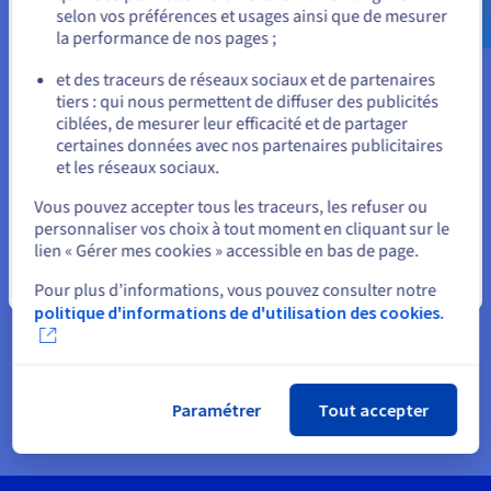
$
selon vos préférences et usages ainsi que de mesurer
la performance de nos pages ;
ou
Combien coûte un serveur dédié ?
et des traceurs de réseaux sociaux et de partenaires
Le prix d'un serveur dédié varie en fonction d'un certain nombre de
tiers : qui nous permettent de diffuser des publicités
Rester sur le site actuel
facteurs, comme le type de serveur, les spécifications matérielles et
ciblées, de mesurer leur efficacité et de partager
le système d’exploitation. Le serveur peut être mono ou
certaines données avec nos partenaires publicitaires
biprocesseur. Veillez à choisir une offre qui combine les ressources
et les réseaux sociaux.
matérielles suffisantes pour votre projet : CPU, RAM, espace de
Sélectionner un autre site web
stockage, réseau. La quantité de mémoire vive, le stockage et la
Vous pouvez accepter tous les traceurs, les refuser ou
puissance de traitement nécessaires contribueront au coût global
personnaliser vos choix à tout moment en cliquant sur le
de votre machine.
lien « Gérer mes cookies » accessible en bas de page.
Le type de système d'exploitation et tout logiciel supplémentaire
Fermer
que vous choisissez d'installer sur le serveur peuvent également
Pour plus d’informations, vous pouvez consulter notre
avoir une incidence sur le prix. Nous vous proposons avec nos
politique d'informations de d'utilisation des cookies.
serveurs dédiés une sélection de systèmes d’exploitation open
source gratuits ainsi que des licences payantes pour les systèmes
les plus populaires : les distributions Linux Ubuntu, CentOS,
Fedora, Debian et le système d’exploitation Windows Server.
Paramétrer
Tout accepter