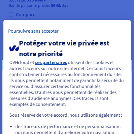
Stockage
Documentation
Bande passante privée
50 Gbit/s
Tarifs
Roadmap & Changelog
Disponibilités par régions
Comparer
Roadmap & Changelog
Documentation
Roadmap & Changelog
Poursuivre sans accepter
HGR-SDS-2
2024
Protéger votre vie privée est
À partir de
2 063,99 $
notre priorité
/mois
Frais d'installation:
2 063,99 $
OVHcloud et
ses partenaires
utilisent des cookies et
autres traceurs sur notre site internet. Certains traceurs
Configurer
sont strictement nécessaires au fonctionnement du site.
CPU
Dual Intel Xeon Gold 6542Y
Ils nous permettent notamment de garantir la sécurité du
Vous semblez être localisé en États-
2x24
c /
2x48
t
service ou d'assurer certaines fonctionnalités
2,9 GHz / 3,6 GHz
Unis.
essentielles. D’autres nous permettent de réaliser des
CPU score
102000
mesures d’audience anonymes. Ces traceurs sont
Mémoire
256 Go à 1,5 To
Pour commander, rendez-vous sur le site de votre pays (États-
exemptés de consentement.
Stockage
SSD NVMe
Unis) et créez un compte.
Bande passante privée
50 Gbit/s
Sous réserve de votre accord, nous utilisons également :
Comparer
Allez sur le site États-Unis
des traceurs de performance et de personnalisation :
us.ovhcloud.com/
bare-metal
Anglais
USD -
qui nous permettent d’améliorer votre navigation