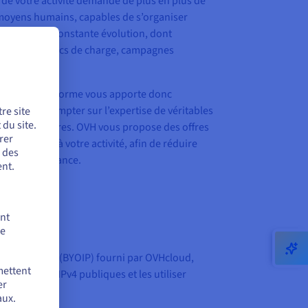
e de votre activité demande de plus en plus de
moyens humains, capables de s’organiser
 périmètre en constante évolution, dont
émultipliée (pics de charge, campagnes
c.).
 de votre plateforme vous apporte donc
uvez alors compter sur l’expertise de véritables
re site
du site.
d’infrastructures. OVH vous propose des offres
rer
s, adaptées à votre activité, afin de réduire
r des
r votre croissance.
nt.
ent
de
d’adresses IP (BYOIP) fourni par OVHcloud,
mettent
d’adresses IPv4 publiques et les utiliser
er
aux.