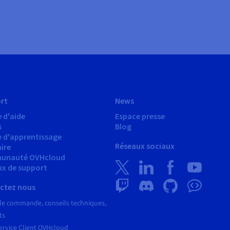
rt
News
 d'aide
Espace presse
s
Blog
e d'apprentissage
Réseaux sociaux
ire
unauté OVHcloud
ux de support
ctez nous
le commande, conseils techniques,
ts
ervice Client OVHcloud