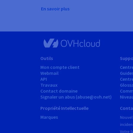
En savoir plus
Outils
Suppo
Mon compte client
Centre
Webmail
Guide
API
Centr
Travaux
Glossa
Contact domaine
Comm
Signaler un abus (abuse@ovh.net)
Nivea
Propriété Intellectuelle
Conta
Marques
Nouvel
inciden
Votre S