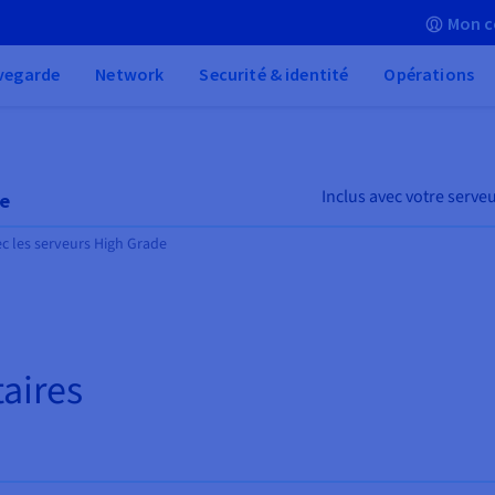
Mon c
vegarde
Network
Securité & identité
Opérations
Inclus avec votre serve
de
c les serveurs High Grade
aires