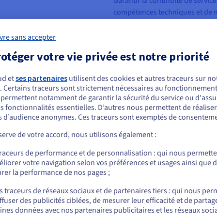
Garantir la continuité de servic
compétences techniques et de 
24 h/24 et 7 j/7. Le tout sur un
l’amplitude peut être parfois d
vre sans accepter
ire et garantie
marketing, projets ponctuels, et
otéger votre vie privée est notre priorité
ssante publique par défaut.
L’externalisation de la gestion
ez souscrire une option de
souplesse et réactivité. Vous po
ud et
ses partenaires
utilisent des cookies et autres traceurs sur not
-ci vous assure un débit
. Certains traceurs sont strictement nécessaires au fonctionnement 
spécialistes en administration 
ous semblez être localisé en États-Unis.
s permettent notamment de garantir la sécurité du service ou d'assu
de services standards et avancée
s fonctionnalités essentielles. D’autres nous permettent de réalise
r commander, rendez-vous sur le site de votre pays (États-Unis) et créez un
vos coûts de gestion et favorise
 d’audience anonymes. Ces traceurs sont exemptés de consenteme
mpte.
En savoir plus
erve de votre accord, nous utilisons également :
e
Allez sur le site États-Unis
traceurs de performance et de personnalisation : qui nous permett
us.ovhcloud.com/
bare-metal
Anglais
USD - $
Bring Your Own IP
liorer votre navigation selon vos préférences et usages ainsi que 
 réseau physique privé, le
rer la performance de nos pages ;
ssante supplémentaire, vous
ou
Grâce au service d’importation 
tre vos serveurs situés dans
s traceurs de réseaux sociaux et de partenaires tiers : qui nous per
vous pouvez importer vos plages 
ck est interopérable avec les
ffuser des publicités ciblées, de mesurer leur efficacité et de partag
Rester sur le site actuel
comme des blocs Additional IP.
e Cloud et Public Cloud.
ines données avec nos partenaires publicitaires et les réseaux soci