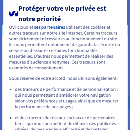
Protection DDoS intégrée
Protéger votre vie privée est
Protégez votre serveur Palworld contre les attaques DDoS
notre priorité
avec notre Game DDoS Protection, atténuant
automatiquement les menaces tout en maintenant une faible
OVHcloud et
ses partenaires
utilisent des cookies et
latence et en préservant une expérience de jeu multijoueur
autres traceurs sur notre site internet. Certains traceurs
fluide.
sont strictement nécessaires au fonctionnement du site.
Ils nous permettent notamment de garantir la sécurité du
Vous semblez être localisé en États-
service ou d'assurer certaines fonctionnalités
Unis.
essentielles. D’autres nous permettent de réaliser des
mesures d’audience anonymes. Ces traceurs sont
Pour commander, rendez-vous sur le site de votre pays (États-
exemptés de consentement.
Unis) et créez un compte.
Pourquoi choisir l'hébergement
Sous réserve de votre accord, nous utilisons également :
Allez sur le site États-Unis
dédié pour Palworld ?
des traceurs de performance et de personnalisation :
us.ovhcloud.com/
bare-metal
Anglais
USD -
qui nous permettent d’améliorer votre navigation
$
selon vos préférences et usages ainsi que de mesurer
la performance de nos pages ;
ou
et des traceurs de réseaux sociaux et de partenaires
tiers : qui nous permettent de diffuser des publicités
Rester sur le site actuel
Conçu pour des jeux multijoueurs exigeants
ciblées, de mesurer leur efficacité et de partager