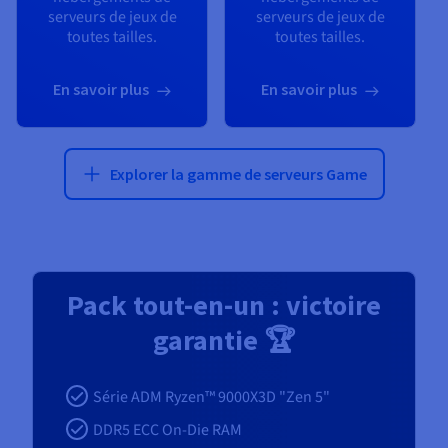
serveurs de jeux de
serveurs de jeux de
toutes tailles.
toutes tailles.
En savoir plus
En savoir plus
Explorer la gamme de serveurs Game
Pack tout-en-un : victoire
garantie 🏆
Série ADM Ryzen™ 9000X3D "Zen 5"
DDR5 ECC On-Die RAM