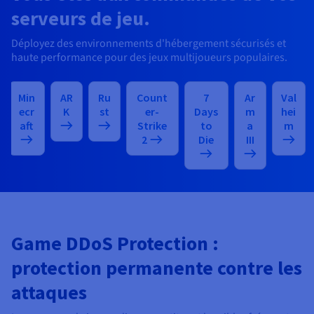
serveurs de jeu.
Déployez des environnements d'hébergement sécurisés et
haute performance pour des jeux multijoueurs populaires.
Min
AR
Ru
Count
7
Ar
Val
ecr
K
st
er-
Days
m
hei
aft
Strike
to
a
m
2
Die
III
Game DDoS Protection :
protection permanente contre les
attaques