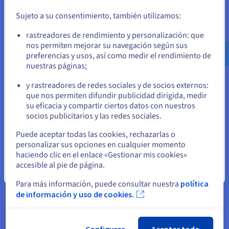
el sitio web adecuado y crear una cuenta.
Funcionalidades y ventajas de
Sujeto a su consentimiento, también utilizamos:
nuestro hosting WooCommerce
Ve a la página web Estados Unidos
rastreadores de rendimiento y personalización: que
us.ovhcloud.com/
Inglés
USD - $
nos permiten mejorar su navegación según sus
preferencias y usos, así como medir el rendimiento de
nuestras páginas;
o
Configuración optimizada de los servidores
y rastreadores de redes sociales y de socios externos:
Permanezca en el sitio web actual
que nos permiten difundir publicidad dirigida, medir
Benefíciese de un hosting WooCommerce administrado y
su eficacia y compartir ciertos datos con nuestros
optimizado para el plugin de e-commerce. Desde la reducción
socios publicitarios y las redes sociales.
de carga de los servidores y el equilibrio de carga inteligente
Seleccione otro sitio web
hasta la gestión mejorada de las bases de datos y el
Puede aceptar todas las cookies, rechazarlas o
almacenamiento en caché, nuestros servidores de alto
personalizar sus opciones en cualquier momento
rendimiento ofrecen el entorno de staging ideal para su
haciendo clic en el enlace «Gestionar mis cookies»
tienda online basada en WooCommerce, permitiéndole
accesible al pie de página.
centrarse en las ventas en lugar de los aspectos informáticos.
Cerrar
Para más información, puede consultar nuestra
política
de información y uso de cookies.
Certificados SSL gratuitos