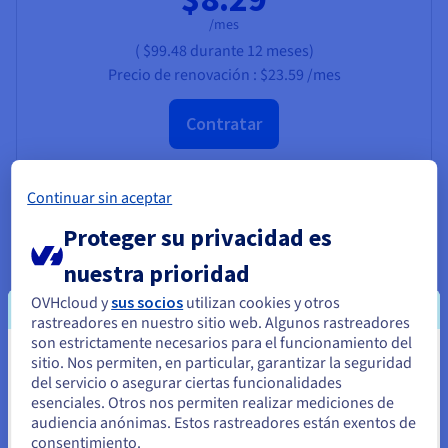
/mes
(
$99.48
durante 12 meses)
Precio de renovación :
$23.59
/mes
Contratar
1 dominio gratis*
500 GB de espacio en disco
Continuar sin aceptar
Hasta 1000 direcciones de correo
Proteger su privacidad es
CMS en un solo clic
Acceso SSH ilimitado
nuestra prioridad
Recursos de alto rendimiento
Web Cloud Databases 512 MB RAM
OVHcloud y
sus socios
utilizan cookies y otros
CDN Basic
rastreadores en nuestro sitio web. Algunos rastreadores
son estrictamente necesarios para el funcionamiento del
Descubrir la solución
sitio. Nos permiten, en particular, garantizar la seguridad
Parece que está ubicado en Estados
del servicio o asegurar ciertas funcionalidades
Unidos
esenciales. Otros nos permiten realizar mediciones de
audiencia anónimas. Estos rastreadores están exentos de
Si quiere hacer un pedido desde Estados Unidos, deberá buscar
consentimiento.