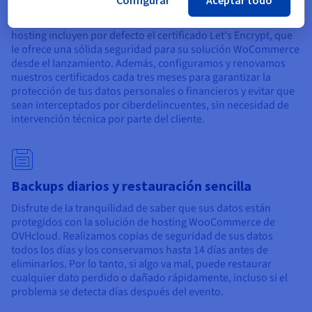
Configurar
Aceptar todo
Disfrute gratuitamente de la protección SSL en su hosting
WooCommerce. Con OVHcloud, todos nuestros planes de
hosting incluyen por defecto el certificado Let's Encrypt, que
le ofrece una sólida seguridad para su solución WoCommerce
desde el lanzamiento. Además, configuramos y renovamos
nuestros certificados cada tres meses para garantizar la
protección de tus datos personales o financieros y evitar que
sean interceptados por ciberdelincuentes, sin necesidad de
intervención técnica por parte del cliente.
Backups diarios y restauración sencilla
Disfrute de la tranquilidad de saber que sus datos están
protegidos con la solución de hosting WooCommerce de
OVHcloud. Realizamos copias de seguridad de sus datos
todos los días y los conservamos hasta 14 días antes de
eliminarlos. Por lo tanto, si algo va mal, puede restaurar
cualquier dato perdido o dañado rápidamente, incluso si el
problema se detecta días después del evento.