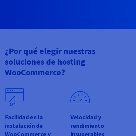
Documentación
Documentación
Precios
Roadmap & Changelog
Roadmap & Changelog
Observabilidad
Disponibilidad por regiones
Documentación
Roadmap & Changelog
Roadmap y Changelog
¿Por qué elegir nuestras
soluciones de hosting
WooCommerce?
Facilidad en la
Velocidad y
instalación de
rendimiento
WooCommerce y
insuperables