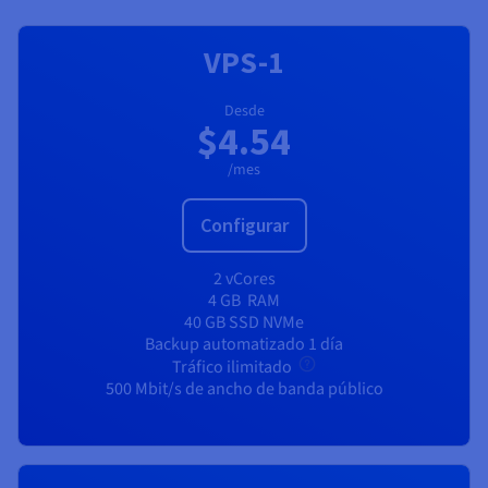
Documentación
Documentación
Precios
Roadmap & Changelog
Roadmap & Changelog
Observabilidad
Disponibilidad por regiones
VPS-1
Documentación
Roadmap & Changelog
Roadmap y Changelog
Desde
$4.54
/mes
Configurar
2 vCores
4 GB
RAM
40 GB SSD NVMe
Backup automatizado 1 día
Tráfico ilimitado
500 Mbit/s de ancho de banda público