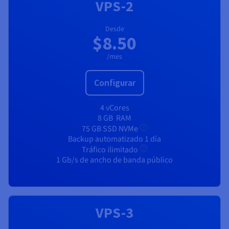
VPS-2
Desde
$8.50
/mes
Configurar
4 vCores
8 GB
RAM
75 GB SSD NVMe
Backup automatizado 1 día
Tráfico ilimitado
1 Gb/s de ancho de banda público
VPS-3