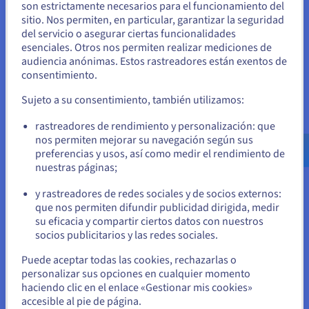
son estrictamente necesarios para el funcionamiento del
sitio. Nos permiten, en particular, garantizar la seguridad
Parece que está ubicado en Estados
del servicio o asegurar ciertas funcionalidades
Unidos
esenciales. Otros nos permiten realizar mediciones de
audiencia anónimas. Estos rastreadores están exentos de
Si quiere hacer un pedido desde Estados Unidos, deberá buscar
consentimiento.
el sitio web adecuado y crear una cuenta.
Sujeto a su consentimiento, también utilizamos:
Ve a la página web Estados Unidos
rastreadores de rendimiento y personalización: que
us.ovhcloud.com/
Inglés
USD - $
nos permiten mejorar su navegación según sus
preferencias y usos, así como medir el rendimiento de
nuestras páginas;
o
y rastreadores de redes sociales y de socios externos:
Permanezca en el sitio web actual
que nos permiten difundir publicidad dirigida, medir
su eficacia y compartir ciertos datos con nuestros
socios publicitarios y las redes sociales.
Fácil integración y escalabilidad
Seleccione otro sitio web
Puede aceptar todas las cookies, rechazarlas o
Cualquier solución de hosting Python debe ser capaz de
personalizar sus opciones en cualquier momento
integrarse fácilmente en sus sistemas existentes. Por eso
haciendo clic en el enlace «Gestionar mis cookies»
ofrecemos soluciones de integración que incluyen potentes
accesible al pie de página.