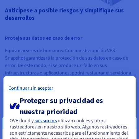
Anticípese a posible riesgos y simplifique sus
desarrollos
Proteja sus datos en caso de error
Equivocarse es de humanos. Con nuestra opción VPS
Snapshot garantizará la protección de sus datos en caso de
error. De este modo, si se produce un fallo en sus
infraestructuras o aplicaciones, podrá restaurar el servidor a
su estado anterior.
Continuar sin aceptar
Proteger su privacidad es
nuestra prioridad
El snapshot como herramienta de restauración
OVHcloud y
sus socios
utilizan cookies y otros
rastreadores en nuestro sitio web. Algunos rastreadores
Complete su estrategia de backup con la opción de snapshot y
son estrictamente necesarios para el funcionamiento del
proteja su servidor en caso de fallo o ataque cibernético. De