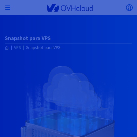
Skip to main content
Abrir menú
Ab
Volver al menú
La moneda, el precio y la disponibilidad del
AISLAR MI RED
SOLUCIONES DE IA
GESTIÓN DE IDENTIDADES
OBSERVABILIDAD
HERRAMIENTAS PARA DESARROLLADORES
VMWARE ON OVHCLOUD
INFRASTRUCTURE AS A SERVICE
CONECTIVIDAD DE SERVIDORES
OBSERVABILIDAD
NUESTRAS GAMAS DE SERVIDORES
CONECTIVIDAD
OBSERVABILIDAD
WEB HOSTING
Snapshot para VPS
Virtual Machine Instances
Managed Kubernetes Service
Block Storage
PostgreSQL
Data Platform
Quantum Emulators
Bare Metal Pod
Veeam Managed Backup
Identity and Access Management (IAM)
VPS 2027
Enterprise File Storage
Key Management Service (KMS)
Buscar un dominio web
Todos los productos Exchange
producto pueden variar en función del país y/o
Servidores dedicados
Hosted Private Cloud
Dominios
Compute
VMware cualificado SecNumCloud
VPS
Snapshot para VPS
la región seleccionados.
Private Network (vRack)
AI Notebooks
Identity and Access Management (IAM)
Service Logs
API OVHcloud
Public VCF as-a-service
Infrastructure as a Service
Red privada (vRack)
Services Logs
Kimsufi (T1/T2)
Red privada (vRack)
Logs Data Platform
Eco: para los precios más asequibles
Cloud GPU
Managed Private Registry
File Storage
MySQL
Kafka
Quantum Processing Units (QPU)
Managed Veeam for Public VCF as a Service
Key Management Service (KMS)
VPS n8n
Backup Agent
Identity and Access Management (IAM)
Renueve su dominio
SecNumCloud
Web hosting
Containers
VPS
¡Bienvenido/a a OVHcloud!
Documentación
Nutanix en Bare Metal Pod, cualificado
País
VPC
AI Training
Logs Data Platform
Command Line Interface (CLI)
Managed VMware vSphere
Modelo de despliegue
Red privada NSX-T
Logs Data Platform
Advance (T3)
OVHcloud Link Aggregation
Service Logs
Business: para negocios profesionales
SEGURIDAD Y CIFRADO
Roadmap & Changelog
Serverless
Managed Rancher Service
Object Storage
MongoDB
ClickHouse
SecNumCloud
Veeam Enterprise Plus
Secret Manager
VPS Plesk
NAS-HA
Secret Manager
Transferir un dominio a OVHcloud
Identifíquese para poder contratar soluciones, gestionar
Almacenamiento y backup
On-Prem Cloud Platform
Storage
Email
Precios
sus productos y servicios, y realizar el seguimiento de sus
Key Management Service (KMS)
OVHcloud Connect
AI Deploy
Métricas Observability
Cloud Shell
Managed VMware Cloud Foundation (VCF) –
Compute & Virtualization
Red privada – Nutanix Flow Virtual Networking
Game (T3)
Additional IP
Agency: para agencias web
Moneda
Disponibilidad por regiones
Cold Archive
Valkey
Managed Dashboards
SAP HANA en VMware cualificado SecNumCloud
Zerto for Managed VMware vSphere
Hardware Security Module (HSM)
VPS cPanel
Cloud Disk Array
Hardware Security Module (HSM)
Ver las 900 extensiones de dominio disponibles
pedidos.
Documentación
Documentación
Stretched 3-AZ
Storage y backup
Network
Network
Seleccionar una moneda
Precios
Precios
Documentación
Secret Manager
Roadmap & Changelog
Roadmap & Changelog
Storage
Additional IP
Scale (T4)
Bring Your Own IP
Comparar los planes de web hosting
Guías y documentación
GESTIONAR MIS DIRECCIONES IP PÚBLICAS
GOBERNANZA
HERRAMIENTAS IAC
Savings Plan
Savings Plan
Cluster on demand
Roadmap & Changelog
Sitio web (idioma)
Backup
OpenSearch
HYCU for OVHcloud
VPS WordPress
Área de cliente
Roadmap & Changelog
NUTANIX ON OVHCLOUD
SNC Cloud Platform
Seguridad e identidad
Databases
Network
Regiones
Regiones
Precios
Documentación
Documentación
Documentación
Precios
Seleccionar un sitio web
Gateway
End-to-End Encryption
FinOps
Terraform
Red, Seguridad y Air Gap
Bring Your Own IP
High Grade (T5)
Managed Hosting for WordPress
SERVICIOS DE RED
Documentación
Documentación
Disponibilidad por regiones
Documentación
Roadmap & Changelog
Roadmap & Changelog
Roadmap & Changelog
Ofertas especiales
Aplicaciones, SO y paneles
Packs Nutanix
INFERENCE SOLUTIONS
Webmail
Roadmap & Changelog
Roadmap & Changelog
Precios
Documentación
Precios
Roadmap y Changelog
Documentación
Seguridad e identidad
Operaciones
Analytics
Floating IP
Landing Zone
Load Balancer de OVHcloud
Ir al sitio web
Compute & Network
OTROS
HERRAMIENTAS IA
PLATFORM AS A SERVICE
SERVICIOS DE RED
MODO DE DESPLIEGUE
SERVICIOS COMPLEMENTARIOS
AI Endpoints
Disponibilidad por regiones
Roadmap & Changelog
Disponibilidad por regiones
Whois
Agencia y multisitio
Nutanix BYOL
Documentación
Documentación
Roadmap & Changelog
Shared HSM
SHAI
Operaciones
IA
Bring Your Own IP
Platform as a Service
Load Balancer de OVHcloud
Wholesale
OVHcloud Connect
Vídeo