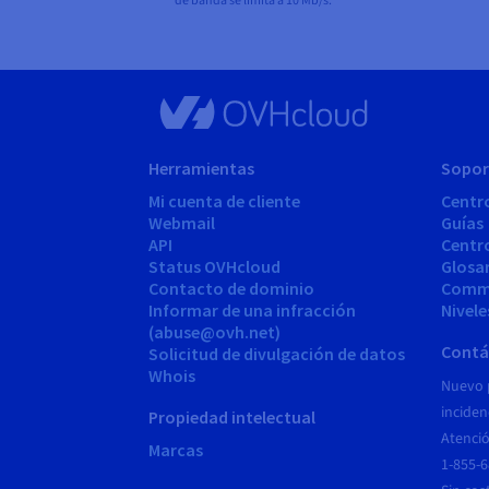
de banda se limita a 10 Mb/s.
Herramientas
Sopor
Mi cuenta de cliente
Centr
Webmail
Guías
API
Centr
Status OVHcloud
Glosa
Contacto de dominio
Comm
Informar de una infracción
Nivele
(abuse@ovh.net)
Contá
Solicitud de divulgación de datos
Whois
Nuevo 
inciden
Propiedad intelectual
Atenció
Marcas
1-855-