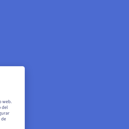
io web.
 del
egurar
s de