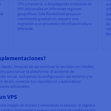
n
CPU y memoria, o desplegando instancias de
pre
VPS adicionales en diferentes regiones
in
le
geográficas. Esta flexibilidad apoya un
pl
crecimiento gradual sin requerir una
im
s
migración a un proveedor de infraestructura
de
diferente.
val
ti
 implementaciones?
rápido. Después de aprovisionar tu servidor con Docker,
loy para lanzar la plataforma. El asistente de
ción inicial, incluyendo la configuración del dominio y tu
r de ahí, conectar tus repositorios y automatizar
pasos adicionales.
 un VPS
ima imagen de Docker y reiniciando el servicio. El registro
r cambio importante o nuevos requisitos de configuración