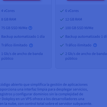
4 vCores
6 vCores
8 GB
RAM
12 GB
RAM
75 GB SSD NVMe
100 GB SSD NVMe
Backup automatizado 1 día
Backup automatizado 1 dí
Tráfico ilimitado
Tráfico ilimitado
1 Gb/s de ancho de banda
2 Gb/s de ancho de banda
público
público
ódigo abierto que simplifica la gestión de aplicaciones
oporciona una interfaz limpia para desplegar servicios,
egistros y configurar dominios sin la complejidad de
r Dokploy en un VPS ofrece a los desarrolladores una
en la nube, con control total sobre el servidor subyacente.