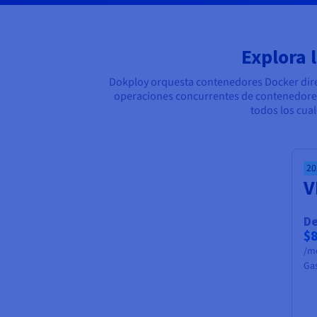
Explora 
Dokploy orquesta contenedores Docker direct
operaciones concurrentes de contenedores. 
todos los cual
20
V
D
$
/m
Gas