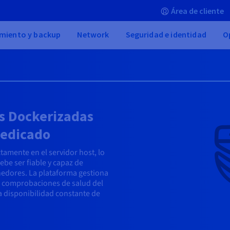
Área de cliente
miento y backup
Network
Seguridad e identidad
O
es Dockerizadas
dedicado
amente en el servidor host, lo
debe ser fiable y capaz de
edores. La plataforma gestiona
las comprobaciones de salud del
na disponibilidad constante de