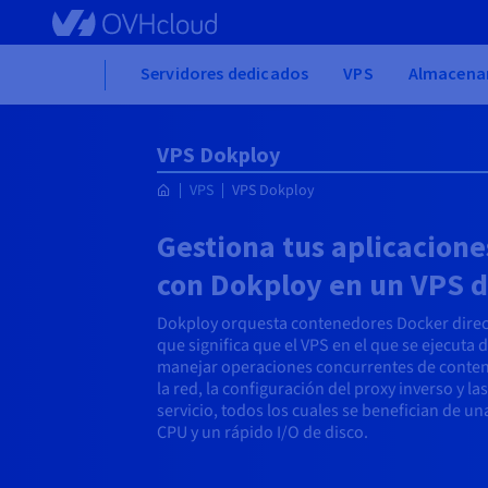
Skip to main content
Home
Servidores dedicados
VPS
Almacena
VPS Dokploy
VPS
VPS Dokploy
Gestiona tus aplicacion
con Dokploy en un VPS 
Dokploy orquesta contenedores Docker direct
que significa que el VPS en el que se ejecuta 
manejar operaciones concurrentes de conten
la red, la configuración del proxy inverso y 
servicio, todos los cuales se benefician de u
CPU y un rápido I/O de disco.