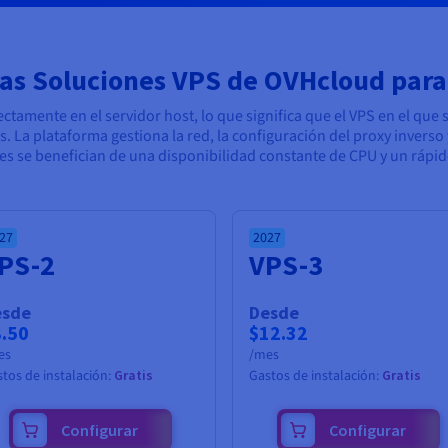
las Soluciones VPS de OVHcloud par
amente en el servidor host, lo que significa que el VPS en el que s
La plataforma gestiona la red, la configuración del proxy inverso 
es se benefician de una disponibilidad constante de CPU y un rápid
27
2027
PS-2
VPS-3
esde
Desde
8.50
$12.32
es
/mes
tos de instalación:
Gratis
Gastos de instalación:
Gratis
Configurar
Configurar