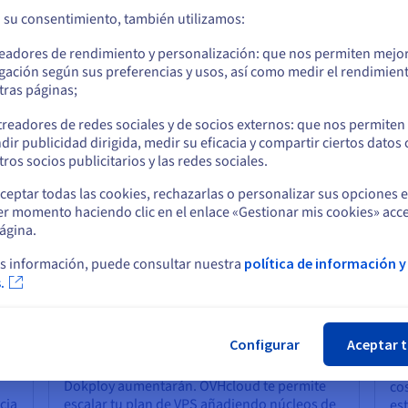
o del sistema
a su consentimiento, también utilizamos:
Ve a la página web Estados Unidos
cuidadosa a la seguridad. El acceso root en tu VPS te
readores de rendimiento y personalización: que nos permiten mejo
us.ovhcloud.com/
Inglés
USD - $
er el acceso SSH, gestionar ciclos de vida de certificados y
gación según sus preferencias y usos, así como medir el rendimien
ema de manera independiente. La arquitectura de Dokploy
tras páginas;
des adaptar el entorno de alojamiento para cumplir con tus
o
limitado por las políticas de una plataforma gestionada.
treadores de redes sociales y de socios externos: que nos permiten
dir publicidad dirigida, medir su eficacia y compartir ciertos datos
Permanezca en el sitio web actual
ros socios publicitarios y las redes sociales.
ceptar todas las cookies, rechazarlas o personalizar sus opciones 
d para tu VPS de Dokploy?
er momento haciendo clic en el enlace «Gestionar mis cookies» acce
Seleccione otro sitio web
ágina.
s información, puede consultar nuestra
política de información y
.
Cer
Escalabilidad flexible y presencia
Ex
mundial
co
Configurar
Aceptar 
á
A medida que crece tu cartera de
Lo
ajo
aplicaciones, los requisitos de recursos de
co
Dokploy aumentarán. OVHcloud te permite
co
cia
escalar tu plan de VPS añadiendo núcleos de
est