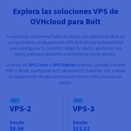
Documentación
Documentación
Precios
Roadmap & Changelog
Roadmap & Changelog
Observabilidad
Explora las soluciones VPS de
Disponibilidad por regiones
OVHcloud para Bolt
Documentación
Roadmap & Changelog
Roadmap y Changelog
Si necesitas una forma fiable de alojar una aplicación Bolt sin
compromisos, el alojamiento VPS Bolt ofrece la flexibilidad
para configurar tu servidor, elegir tu stack y gestionar tus
datos y almacenamiento exactamente como desees.
Usando un
VPS Linux
o
VPS Debian
entorno, puedes instalar
PHP o Node, configurar tu(s) dominio(s), habilitar SSL y llevar
tu alojamiento de aplicaciones en vivo en solo unos pocos
pasos.
2027
2027
VPS-2
VPS-3
Desde
Desde
$8.50
$12.32