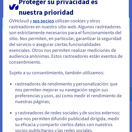
Proteger su privacidad es
Recursos aislados
nuestra prioridad
Tus recursos VPS son dedicados, lo que significa un
OVHcloud y
sus socios
utilizan cookies y otros
rendimiento constante, tiempos de carga rápidos y mejor
rastreadores en nuestro sitio web. Algunos rastreadores
fiabilidad para tu sitio, incluso durante picos de tráfico. Los
son estrictamente necesarios para el funcionamiento del
servidores privados virtuales son la solución ideal para
sitio. Nos permiten, en particular, garantizar la seguridad
Parece que está ubicado en Estados
aplicaciones y sitios de producción, ofreciendo la estabilidad
del servicio o asegurar ciertas funcionalidades
y velocidad que los usuarios exigen.
Unidos
esenciales. Otros nos permiten realizar mediciones de
audiencia anónimas. Estos rastreadores están exentos de
Escalado rentable
Si quiere hacer un pedido desde Estados Unidos, deberá buscar
consentimiento.
el sitio web adecuado y crear una cuenta.
Comienza pequeño y luego actualiza tu plan cuando necesites
Sujeto a su consentimiento, también utilizamos:
más potencia o almacenamiento. Gracias a la infraestructura
Ve a la página web Estados Unidos
VPS SSD
, te beneficias de un rendimiento de disco rápido a
rastreadores de rendimiento y personalización: que
us.ovhcloud.com/
Inglés
USD - $
medida que tu proyecto crece. Es una forma práctica de
nos permiten mejorar su navegación según sus
gestionar los costes de alojamiento a lo largo del tiempo
preferencias y usos, así como medir el rendimiento de
mientras mantienes tus datos, tráfico de usuarios y
nuestras páginas;
o
aplicaciones seguros.
y rastreadores de redes sociales y de socios externos:
Permanezca en el sitio web actual
que nos permiten difundir publicidad dirigida, medir
su eficacia y compartir ciertos datos con nuestros
¿Por qué elegir OVHcloud para tu
socios publicitarios y las redes sociales.