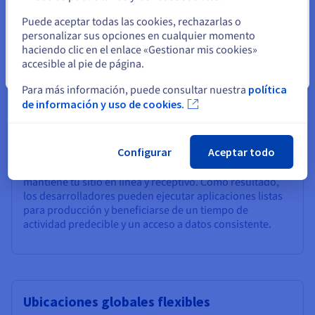
Seleccione otro sitio web
VPS Bolt?
Puede aceptar todas las cookies, rechazarlas o
personalizar sus opciones en cualquier momento
haciendo clic en el enlace «Gestionar mis cookies»
accesible al pie de página.
Cerrar
Fiabilidad optimizada
Para más información, puede consultar nuestra
política
El alojamiento VPS Bolt de OVHcloud está diseñado para
de información y uso de cookies.
un alojamiento de aplicaciones estable, con un
rendimiento de servidor fiable, copias de seguridad
automatizadas y opciones de despliegue flexibles. No
Configurar
Aceptar todo
importa lo que estés desplegando: una aplicación Bolt,
un sitio web en PHP o un repositorio de GitHub, tu VPS
mantiene tu sitio en línea y receptivo. Como resultado,
los desarrolladores pueden ejecutar aplicaciones listas
para producción y beneficiarse de un tiempo de
actividad predecible y un acceso a datos consistente.
Ubicaciones globales flexibles