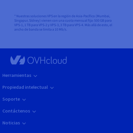
* Nuestras soluciones VPS en la región de Asia-Pacífico (Mumbai,
Singapur, Sídney) vienen con una cuota mensual fija: 500 GB para
VPS-1, 1 TB para VPS-2 y VPS-3, 3 TB para VPS-4. Más allá de esto, el
ancho de banda se limita a 10 Mb/s.
Herramientas
Propiedad intelectual
Soporte
Contáctenos
Noticias