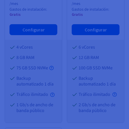
/mes
/mes
Gastos de instalación:
Gastos de instalación:
Gratis
Gratis
Configurar
Configurar
4 vCores
6 vCores
8 GB
RAM
12 GB
RAM
75 GB SSD NVMe
100 GB SSD NVMe
Backup
Backup
automatizado 1 día
automatizado 1 día
Tráfico ilimitado
Tráfico ilimitado
1 Gb/s de ancho de
2 Gb/s de ancho de
banda público
banda público