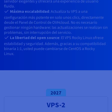
Documentación
Documentación
servidor exigentes y ofrecerá una experiencia de usuario
Precios
fluida.
Roadmap & Changelog
Roadmap & Changelog
Observabilidad
Disponibilidad por regiones
Máxima escalabilidad
: Actualiza tu VPS a una
Documentación
configuración más potente en solo unos clics, directamente
desde el Panel de Control de OVHcloud. No es necesario
Roadmap & Changelog
Roadmap y Changelog
gestionar ningún hardware: las actualizaciones se realizan sin
problemas, sin interrupción del servicio.
La libertad del open source
: El VPS Rocky Linux ofrece
estabilidad y seguridad. Además, gracias a su compatibilidad
binaria 1:1, usted puede cambiarse de CentOS a Rocky
Linux.
2027
VPS-2