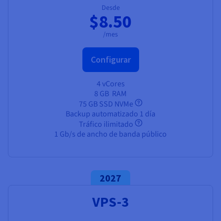
Desde
$8.50
/mes
Configurar
4 vCores
8 GB
RAM
75 GB SSD NVMe
Backup automatizado 1 día
Tráfico ilimitado
1 Gb/s de ancho de banda público
2027
VPS-3