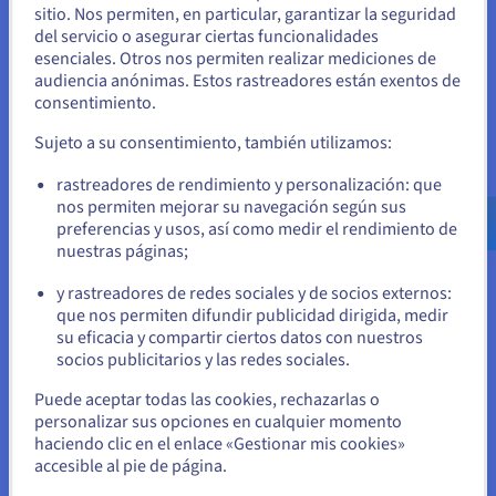
sitio. Nos permiten, en particular, garantizar la seguridad
Parece que está ubicado en Estados
del servicio o asegurar ciertas funcionalidades
Unidos
esenciales. Otros nos permiten realizar mediciones de
Alojamiento cloud potente
audiencia anónimas. Estos rastreadores están exentos de
Si quiere hacer un pedido desde Estados Unidos, deberá buscar
consentimiento.
Disfrute de velocidades ultrarrápidas con nuestros
el sitio web adecuado y crear una cuenta.
nuevos servidores VPS Rocky Linux, diseñados para un
Sujeto a su consentimiento, también utilizamos:
rendimiento máximo. Equipado con una arquitectura de
Ve a la página web Estados Unidos
vanguardia, muchos núcleos de vCPU, mucha RAM,
rastreadores de rendimiento y personalización: que
us.ovhcloud.com/
vps
Inglés
USD - $
espacio de almacenamiento NVMe SSD y una
nos permiten mejorar su navegación según sus
infraestructura robusta, tu servidor virtual manejará sin
preferencias y usos, así como medir el rendimiento de
esfuerzo cargas de trabajo exigentes y proporcionará
nuestras páginas;
o
una experiencia fluida para tus usuarios.
y rastreadores de redes sociales y de socios externos:
Permanezca en el sitio web actual
que nos permiten difundir publicidad dirigida, medir
su eficacia y compartir ciertos datos con nuestros
socios publicitarios y las redes sociales.
Seleccione otro sitio web
Control total
Puede aceptar todas las cookies, rechazarlas o
personalizar sus opciones en cualquier momento
Libérate de las limitaciones de hardware con nuestro
haciendo clic en el enlace «Gestionar mis cookies»
asequible VPS de Rocky Linux. A medida que tus
accesible al pie de página.
necesidades crecen, puedes pasar a una configuración
Cerrar
superior sin cambiar de servidores ni gestionar