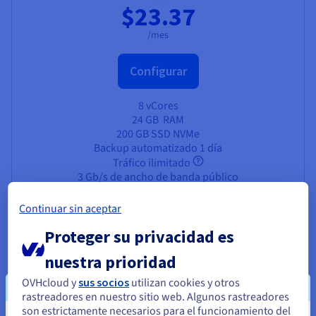
$23.37
/mes
Configurar
8 vCores
24 GB
RAM
200 GB SSD NVMe
Backup automatizado 1 día
Tráfico ilimitado
3 Gb/s de ancho de banda público
Continuar sin aceptar
Proteger su privacidad es
nuestra prioridad
¿Por qué desplegar Rocky Linux
OVHcloud y
sus socios
utilizan cookies y otros
en un VPS de OVHcloud?
rastreadores en nuestro sitio web. Algunos rastreadores
son estrictamente necesarios para el funcionamiento del