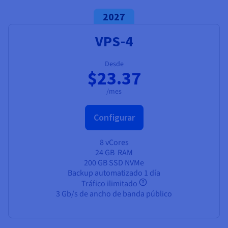
2027
VPS-4
Desde
$23.37
/mes
Configurar
8 vCores
24 GB
RAM
200 GB SSD NVMe
Backup automatizado 1 día
Tráfico ilimitado
3 Gb/s de ancho de banda público