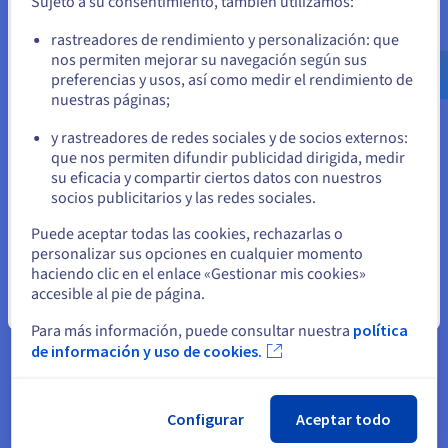
Sujeto a su consentimiento, también utilizamos:
Ve a la página web Estados Unidos
rastreadores de rendimiento y personalización: que
us.ovhcloud.com/
Inglés
USD - $
nos permiten mejorar su navegación según sus
preferencias y usos, así como medir el rendimiento de
Tarificación flexible
nuestras páginas;
o
OVHcloud le ofrece una gama de servidores VPS CentOS
y rastreadores de redes sociales y de socios externos:
cloud para instalar, adaptados a diferentes
Permanezca en el sitio web actual
que nos permiten difundir publicidad dirigida, medir
presupuestos y necesidades, que le permitirán escalar
su eficacia y compartir ciertos datos con nuestros
sus recursos según evolucionen sus necesidades sin
socios publicitarios y las redes sociales.
tener que gastar en exceso. OVHcloud tiene un plan que
se adapta a sus necesidades y a su bolsillo, tanto si está
Seleccione otro sitio web
Puede aceptar todas las cookies, rechazarlas o
comenzando con poco presupuesto como si necesita
personalizar sus opciones en cualquier momento
ampliar sus operaciones.
haciendo clic en el enlace «Gestionar mis cookies»
accesible al pie de página.
Cerrar
Para más información, puede consultar nuestra
política
de información y uso de cookies.
Soporte y servicio 24/7
Configurar
Aceptar todo
Reciba siempre el asesoramiento experto de CentOS y el
servicio de servidores con el soporte web dedicado de