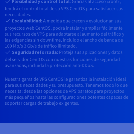
Documentación
Documentación
Flexibilidad y control total
: Gracias al acceso «root»,
Precios
Roadmap & Changelog
Roadmap & Changelog
tendrá el control total de su VPS CentOS para satisfacer sus
Observabilidad
Disponibilidad por regiones
necesidades.
Documentación
Escalabilidad
: A medida que crecen y evolucionan sus
Roadmap & Changelog
proyectos web CentOS, podrá instalar y ampliar fácilmente
Roadmap y Changelog
sus recursos de VPS para adaptarse al aumento del tráfico y
las exigencias sin downtime, incluido el ancho de banda de
100 Mb/s
3 Gb/s de tráfico ilimitado
.
Seguridad reforzada:
Proteja sus aplicaciones y datos
del servidor CentOS con nuestras funciones de seguridad
avanzadas, incluida la protección anti-DDoS.
Nuestra gama de VPS CentOS le garantiza la instalación ideal
para sus necesidades y su presupuesto. Tenemos todo lo que
necesita: desde las opciones de VPS baratos para proyectos
más pequeños hasta las configuraciones potentes capaces de
soportar cargas de trabajo exigentes.