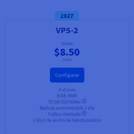
2027
VPS-2
Desde
$8.50
/mes
Configurar
4 vCores
8 GB
RAM
75 GB SSD NVMe
Backup automatizado 1 día
Tráfico ilimitado
1 Gb/s de ancho de banda público