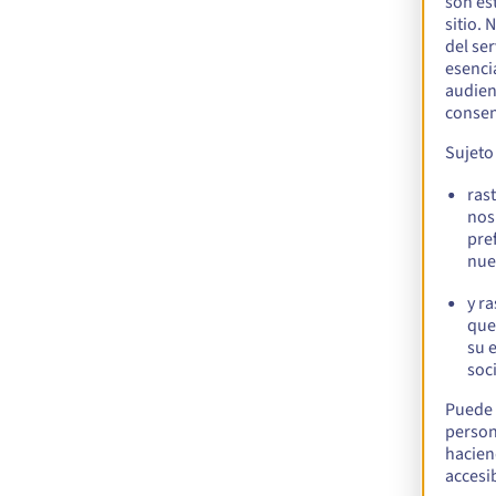
son es
sitio. 
del se
esenci
audien
consen
Sujeto
ras
nos
pre
nue
y r
que
su 
soci
Puede 
person
hacien
accesib