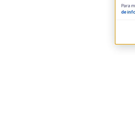
Para m
de inf