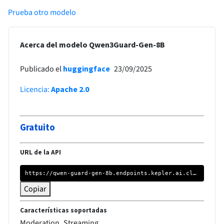
Prueba otro modelo
Acerca del modelo Qwen3Guard-Gen-8B
23/09/2025
Publicado el
huggingface
Licencia
:
Apache 2.0
Gratuito
URL de la API
https://qwen-guard-gen-8b.endpoints.kepler.ai.cloud.ovh.net/api/openai_compat/
Copiar
Características soportadas
Moderation
Streaming