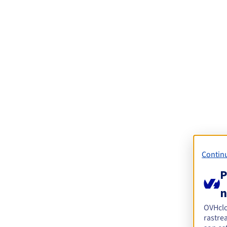
Continu
P
n
OVHcl
rastre