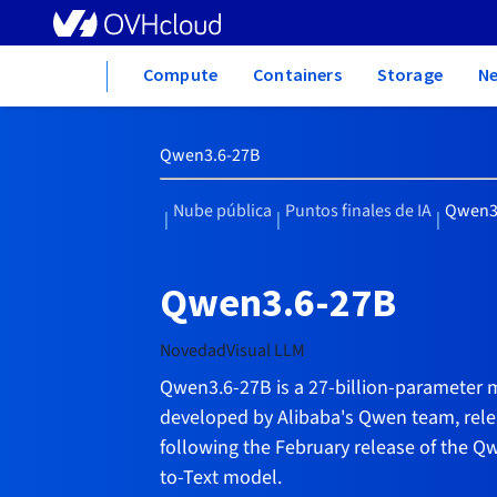
Home
Compute
Containers
Storage
N
Qwen3.6-27B
Nube pública
Puntos finales de IA
Qwen3
|
|
|
Qwen3.6-27B
Novedad
Visual LLM
Qwen3.6-27B is a 27-billion-parameter
developed by Alibaba's Qwen team, rele
following the February release of the Qwe
to-Text model.