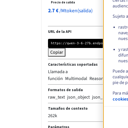
ciertas
Precio de salida
audienc
/
Mtoken(salida)
2.7
€
Sujeto 
rast
URL de la API
nave
nues
https://qwen-3-6-27b.endpoints.kepler.ai.
y ras
Copiar
difun
nuest
Características soportadas
Puede a
Llamada a
cualqui
función
Multimodal
Reasoning
Streami
pie de p
Formatos de salida
Para má
raw_text
json_object
json_schema
cookies
Tamaños de contexto
262k
Parámetros