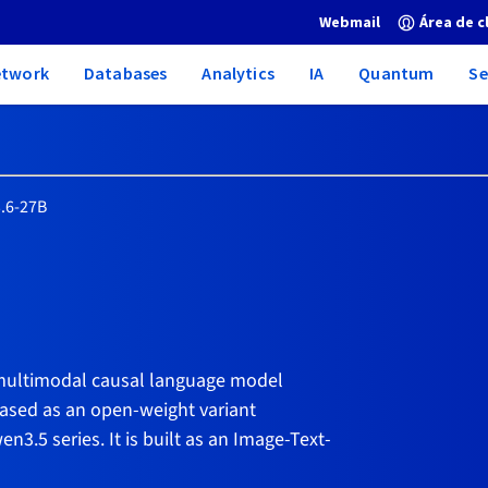
Webmail
Área de c
etwork
Databases
Analytics
IA
Quantum
Se
.6-27B
 multimodal causal language model
ased as an open-weight variant
n3.5 series. It is built as an Image-Text-