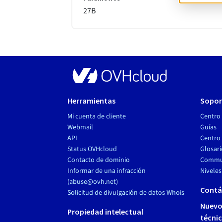
27
B
Herramientas
Sopor
Mi cuenta de cliente
Centro
Webmail
Guías
API
Centro 
Status OVHcloud
Glosari
Contacto de dominio
Commu
Informar de una infracción
Niveles
(abuse@ovh.net)
Contá
Solicitud de divulgación de datos Whois
Nuevo
Propiedad intelectual
técnic