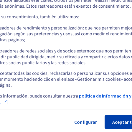
 funcionalidades esenciales. Otros nos permiten realizar medicione
ia anónimas. Estos rastreadores están exentos de consentimiento.
a su consentimiento, también utilizamos:
readores de rendimiento y personalización: que nos permiten mejo
gación según sus preferencias y usos, así como medir el rendimien
tras páginas;
cloud.ovh.net/api/openai_compat/
treadores de redes sociales y de socios externos: que nos permiten
dir publicidad dirigida, medir su eficacia y compartir ciertos datos
ros socios publicitarios y las redes sociales.
ceptar todas las cookies, rechazarlas o personalizar sus opciones 
er momento haciendo clic en el enlace «Gestionar mis cookies» acce
ng
ágina.
s información, puede consultar nuestra
política de información y
.
Configurar
Aceptar 