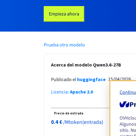
Empieza ahora
Prueba otro modelo
Acerca del modelo Qwen3.6-27B
15/04/2026
Publicado el
huggingface
Licencia
:
Apache 2.0
Continu
Pr
Precio de entrada
OVHclo
/
Mtoken(entrada)
0.4
€
Algunos
sitio. N