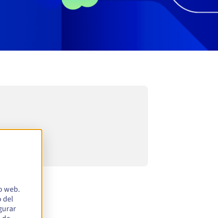
io web.
 del
egurar