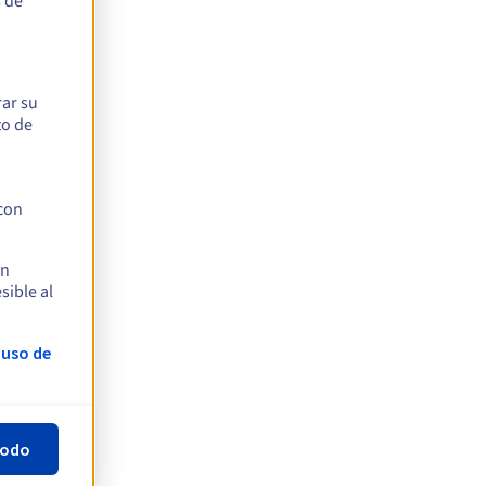
s de
rar su
to de
 con
en
sible al
 uso de
todo