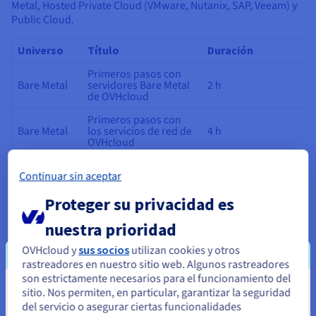
Metal, Hosted Private Cloud (VMware, Nutanix, SAP, Veeam) y
Public Cloud.
Universo
Título
Duración
Primeros pasos con
Bare Metal
servidores Bare Metal
2 h
de OVHcloud
Primeros pasos con
Bare Metal
los servicios de red de
4 h
OVHcloud
Hosted
Primeros pasos con el
Continuar sin aceptar
Private
servicio NSX de
4 h
Cloud
OVHcloud
Proteger su privacidad es
Primeros pasos con
Hosted
las soluciones de
nuestra prioridad
Private
recuperación ante
1:30 h
Cloud
desastres de
OVHcloud y
sus socios
utilizan cookies y otros
OVHcloud
rastreadores en nuestro sitio web. Algunos rastreadores
son estrictamente necesarios para el funcionamiento del
Hosted
Primeros pasos con
Private
4 h
sitio. Nos permiten, en particular, garantizar la seguridad
Parece que está ubicado en Estados
Nutanix on OVHcloud
Cloud
del servicio o asegurar ciertas funcionalidades