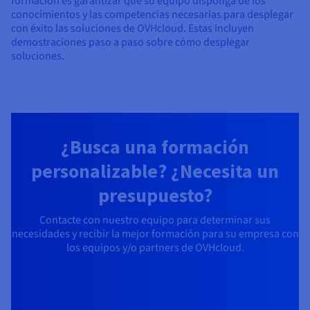
formación es garantizar que su equipo disponga de los
Documentación
Documentación
Precios
conocimientos y las competencias necesarias para desplegar
Roadmap & Changelog
Roadmap & Changelog
Observabilidad
con éxito las soluciones de OVHcloud. Estas incluyen
Disponibilidad por regiones
demostraciones paso a paso sobre cómo desplegar
Documentación
soluciones.
Roadmap & Changelog
Roadmap y Changelog
¿Busca una formación
personalizable? ¿Necesita un
presupuesto?
Contacte con nuestro equipo para determinar sus
necesidades y recibir la mejor formación para su empresa con
los equipos y/o partners de OVHcloud.