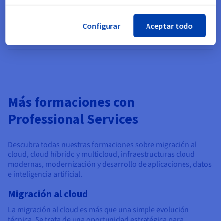
OVHcloud
Primeros pasos con el
Public
servicio Managed
Configurar
Aceptar todo
2 h
Cloud
Databases de
OVHcloud
Más formaciones con
Professional Services
Descubra todas nuestras formaciones sobre migración al
cloud, cloud híbrido y multicloud, infraestructuras cloud
modernas, modernización y desarrollo de aplicaciones, datos
e inteligencia artificial.
Migración al cloud
La migración al cloud es más que una simple evolución
técnica. Se trata de una oportunidad estratégica para