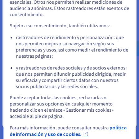
Unidos
esenciales. Otros nos permiten realizar mediciones de
Hosted
Primeros pasos con
audiencia anónimas. Estos rastreadores están exentos de
Private
Veeam Managed
2 h
Si quiere hacer un pedido desde Estados Unidos, deberá buscar
Cloud
Backup
consentimiento.
el sitio web adecuado y crear una cuenta.
Hosted
Sujeto a su consentimiento, también utilizamos:
Primeros pasos con
Private
2 h
Zerto
Ve a la página web Estados Unidos
Cloud
rastreadores de rendimiento y personalización: que
us.ovhcloud.com/
Inglés
USD - $
nos permiten mejorar su navegación según sus
Primeros pasos con la
Hosted
solución VMware on
preferencias y usos, así como medir el rendimiento de
Private
OVHcloud con
2 h
nuestras páginas;
o
Cloud
certificación
SecNumCloud
y rastreadores de redes sociales y de socios externos:
Permanezca en el sitio web actual
que nos permiten difundir publicidad dirigida, medir
Primeros pasos con el
Public
Public Cloud de
4 h
su eficacia y compartir ciertos datos con nuestros
Cloud
OVHcloud
socios publicitarios y las redes sociales.
Seleccione otro sitio web
Primeros pasos con el
Puede aceptar todas las cookies, rechazarlas o
Public
servicio Managed
4 h
personalizar sus opciones en cualquier momento
Cloud
Kubernetes de
OVHcloud
haciendo clic en el enlace «Gestionar mis cookies»
accesible al pie de página.
Primeros pasos con el
Cerrar
servicio Managed
Public
Para más información, puede consultar nuestra
política
Databases for
4 h
Cloud
de información y uso de cookies.
MongoDB de