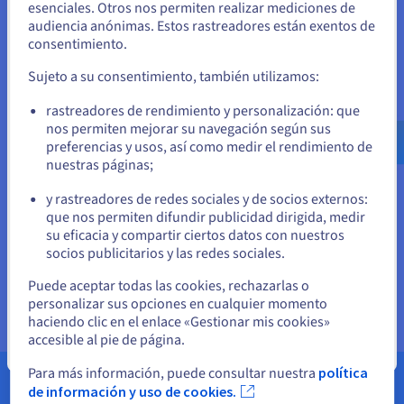
Unidos
esenciales. Otros nos permiten realizar mediciones de
Funcionalidades de IA bajo demanda (PLN, voz a
audiencia anónimas. Estos rastreadores están exentos de
texto, visión por ordenador)
Si quiere hacer un pedido desde Estados Unidos, deberá buscar
consentimiento.
el sitio web adecuado y crear una cuenta.
3. Riesgos y mejores prácticas
Sujeto a su consentimiento, también utilizamos:
Riesgos asociados con el rápido desarrollo de la
Ve a la página web Estados Unidos
rastreadores de rendimiento y personalización: que
IA
us.ovhcloud.com/
Inglés
USD - $
nos permiten mejorar su navegación según sus
Posible impacto de la IA en el futuro del software
preferencias y usos, así como medir el rendimiento de
nuestras páginas;
o
y rastreadores de redes sociales y de socios externos:
Permanezca en el sitio web actual
que nos permiten difundir publicidad dirigida, medir
su eficacia y compartir ciertos datos con nuestros
socios publicitarios y las redes sociales.
Descargar el libro blanco
Seleccione otro sitio web
Puede aceptar todas las cookies, rechazarlas o
personalizar sus opciones en cualquier momento
haciendo clic en el enlace «Gestionar mis cookies»
accesible al pie de página.
Cerrar
Para más información, puede consultar nuestra
política
de información y uso de cookies.