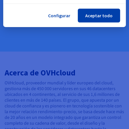
Configurar
Aceptar todo
Acerca de OVHcloud
OVHcloud, proveedor mundial y líder europeo del cloud,
gestiona más de 450 000 servidores en sus
46 datacenters
ubicados en 4 continentes, al servicio de sus 1,6 millones de
clientes en más de 140 países. El grupo, que apuesta por un
cloud de confianza y es pionero en tecnología sostenible con
la mejor relación rendimiento-precio, se basa desde hace más
de 20 años en un modelo integrado que garantiza un control
completo de su cadena de valor, desde el diseño y la
construcción de los servidores y datacenters hasta la