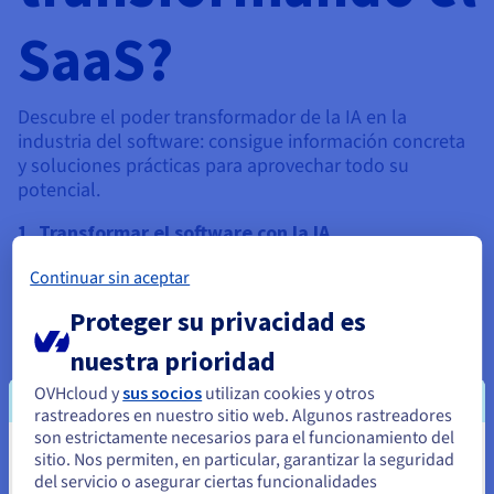
SaaS?
Descubre el poder transformador de la IA en la
industria del software: consigue información concreta
y soluciones prácticas para aprovechar todo su
potencial.
1. Transformar el software con la IA
Mejora de las funcionalidades, las interfaces y los
Continuar sin aceptar
métodos de diseño
Proteger su privacidad es
Aumento del valor añadido del software
nuestra prioridad
2. Nuestras soluciones de IA
OVHcloud y
sus socios
utilizan cookies y otros
Creación, entrenamiento e implementación de
rastreadores en nuestro sitio web. Algunos rastreadores
modelos de IA
son estrictamente necesarios para el funcionamiento del
Utilización de modelos existentes con datos
sitio. Nos permiten, en particular, garantizar la seguridad
Parece que está ubicado en Estados
propios
del servicio o asegurar ciertas funcionalidades