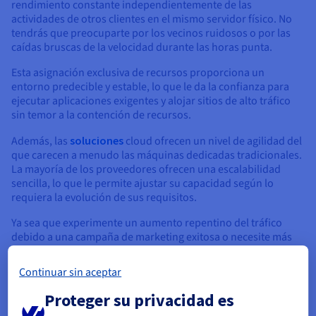
rendimiento constante independientemente de las
actividades de otros clientes en el mismo servidor físico. No
tendrás que preocuparte por los vecinos ruidosos o por las
caídas bruscas de la velocidad durante las horas punta.
Esta asignación exclusiva de recursos proporciona un
entorno predecible y estable, lo que le da la confianza para
ejecutar aplicaciones exigentes y alojar sitios de alto tráfico
sin temor a la contención de recursos.
Además, las
soluciones
cloud ofrecen un nivel de agilidad del
que carecen a menudo las máquinas dedicadas tradicionales.
La mayoría de los proveedores ofrecen una escalabilidad
sencilla, lo que le permite ajustar su capacidad según lo
requiera la evolución de sus requisitos.
Ya sea que experimente un aumento repentino del tráfico
debido a una campaña de marketing exitosa o necesite más
potencia de procesamiento para una nueva aplicación, puede
escalar rápidamente su VDS para satisfacer sus requisitos.
Continuar sin aceptar
Proteger su privacidad es