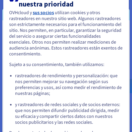
Servidores dedicados virtuales
nuestra prioridad
en el alojamiento web
OVHcloud y
sus socios
utilizan cookies y otros
rastreadores en nuestro sitio web. Algunos rastreadores
son estrictamente necesarios para el funcionamiento del
Los
servidores
dedicados virtuales son cada vez más
sitio. Nos permiten, en particular, garantizar la seguridad
populares en el mundo del alojamiento. Ofrecen una solución
Parece que está ubicado en Estados
del servicio o asegurar ciertas funcionalidades
atractiva para las empresas que buscan un equilibrio entre
Unidos
esenciales. Otros nos permiten realizar mediciones de
rendimiento, seguridad y asequibilidad.
audiencia anónimas. Estos rastreadores están exentos de
Si quiere hacer un pedido desde Estados Unidos, deberá buscar
Ventajas de la gestión web
consentimiento.
el sitio web adecuado y crear una cuenta.
VDS ofrece varias ventajas clave para la gestión de sitios web:
Sujeto a su consentimiento, también utilizamos:
Ve a la página web Estados Unidos
Rendimiento mejorado
: Con recursos exclusivos,
rastreadores de rendimiento y personalización: que
us.ovhcloud.com/
Inglés
USD - $
garantiza velocidades consistentes incluso durante
nos permiten mejorar su navegación según sus
picos de tráfico. Esto se traduce en tiempos de carga
preferencias y usos, así como medir el rendimiento de
más rápidos, una experiencia de usuario mejorada y
nuestras páginas;
o
mejores clasificaciones en los motores de búsqueda.
y rastreadores de redes sociales y de socios externos:
Permanezca en el sitio web actual
Seguridad reforzada La naturaleza aislada mejora la
que nos permiten difundir publicidad dirigida, medir
ciberseguridad al proteger los sitios de
su eficacia y compartir ciertos datos con nuestros
vulnerabilidades y actividades malintencionadas que
socios publicitarios y las redes sociales.
podrían afectar a otros clientes de un servidor
Seleccione otro sitio web