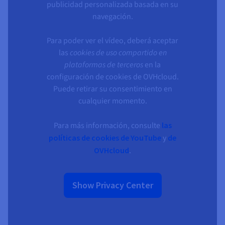
Documentación
Documentación
publicidad personalizada basada en su
Precios
Roadmap & Changelog
Roadmap & Changelog
Observabilidad
navegación.
Disponibilidad por regiones
Documentación
Para poder ver el vídeo, deberá aceptar
Roadmap & Changelog
Roadmap y Changelog
las
cookies de uso compartido en
plataformas de terceros
en la
configuración de cookies de OVHcloud.
Puede retirar su consentimiento en
cualquier momento.
Para más información, consulte
las
políticas de cookies de YouTube
y
de
OVHcloud
.
Show Privacy Center