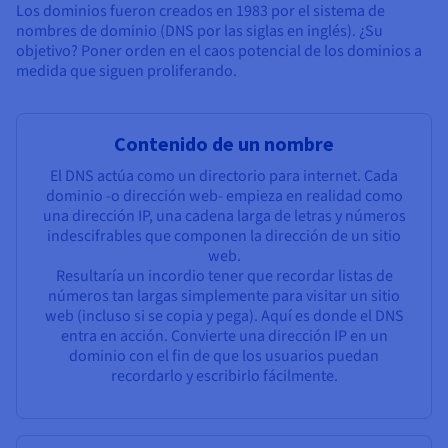
Documentación
Documentación
Los dominios fueron creados en 1983 por el sistema de
Precios
Roadmap & Changelog
Roadmap & Changelog
Observabilidad
nombres de dominio (DNS por las siglas en inglés). ¿Su
Disponibilidad por regiones
objetivo? Poner orden en el caos potencial de los dominios a
Documentación
medida que siguen proliferando.
Roadmap & Changelog
Roadmap y Changelog
Contenido de un nombre
El DNS actúa como un directorio para internet. Cada
dominio -o dirección web- empieza en realidad como
una dirección IP, una cadena larga de letras y números
indescifrables que componen la dirección de un sitio
web.
Resultaría un incordio tener que recordar listas de
números tan largas simplemente para visitar un sitio
web (incluso si se copia y pega). Aquí es donde el DNS
entra en acción. Convierte una dirección IP en un
dominio con el fin de que los usuarios puedan
recordarlo y escribirlo fácilmente.