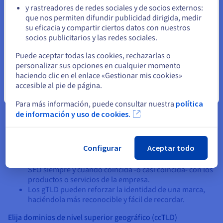
y rastreadores de redes sociales y de socios externos:
Permanezca en el sitio web actual
que nos permiten difundir publicidad dirigida, medir
su eficacia y compartir ciertos datos con nuestros
socios publicitarios y las redes sociales.
Seleccione otro sitio web
Puede aceptar todas las cookies, rechazarlas o
personalizar sus opciones en cualquier momento
haciendo clic en el enlace «Gestionar mis cookies»
accesible al pie de página.
Cerrar
Elija dominios de nivel superior genéricos (gTLD)
... si desea un dominio con un atractivo universal que indique
Para más información, puede consultar nuestra
política
que la marca es global.
de información y uso de cookies.
Los gTLDs, incluyendo .com, dan credibilidad a una
empresa, ayudando a aumentar los niveles de confianza
Configurar
Aceptar todo
en la marca.
Un gTLD puede ayudar a impulsar los posicionamientos
SEO siempre y cuando coincida -o casi coincida- con los
productos o servicios de la empresa.
Los gTLD pueden reforzar la identidad de una marca,
haciéndola más reconocible y fácil de recordar.
Elija dominios de nivel superior geográfico (ccTLD)