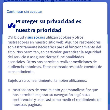
ccTLD?
Continuar sin aceptar
Si bien optar por dominios de nivel superior patrocinados es
Proteger su privacidad es
en efecto una decisión automática, ya que la organización
cumple con los tipos y criterios estrictos del dominio, elegir
nuestra prioridad
entre otros tipos de TLD requiere un enfoque más matizado:
OVHcloud y
sus socios
utilizan cookies y otros
rastreadores en nuestro sitio web. Algunos rastreadores
son estrictamente necesarios para el funcionamiento del
sitio. Nos permiten, en particular, garantizar la seguridad
Parece que está ubicado en Estados
del servicio o asegurar ciertas funcionalidades
Unidos
esenciales. Otros nos permiten realizar mediciones de
audiencia anónimas. Estos rastreadores están exentos de
Si quiere hacer un pedido desde Estados Unidos, deberá buscar
consentimiento.
el sitio web adecuado y crear una cuenta.
Sujeto a su consentimiento, también utilizamos:
Ve a la página web Estados Unidos
rastreadores de rendimiento y personalización: que
us.ovhcloud.com/
Inglés
USD - $
nos permiten mejorar su navegación según sus
preferencias y usos, así como medir el rendimiento de
nuestras páginas;
o