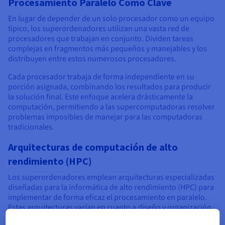
Procesamiento Paralelo Como Clave
En lugar de depender de un solo procesador como un equipo
típico, los superordenadores utilizan una vasta red de
procesadores que trabajan en conjunto. Dividen tareas
complejas en fragmentos más pequeños y manejables y los
distribuyen entre estos numerosos procesadores.
Cada procesador trabaja de forma independiente en su
porción asignada, combinando los resultados para producir
la solución final. Este enfoque acelera drásticamente la
computación, permitiendo a las supercomputadoras resolver
problemas imposibles de manejar para las computadoras
tradicionales.
Arquitecturas de computación de alto
rendimiento (HPC)
Los superordenadores emplean arquitecturas especializadas
diseñadas para la informática de alto rendimiento (HPC) para
implementar de forma eficaz el procesamiento en paralelo.
Estas arquitecturas varían en cuanto a diseño y organización,
pero todas apuntan a maximizar la eficiencia y el rendimiento.