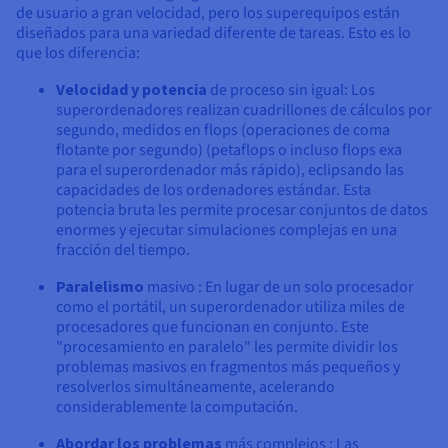
Documentación
Documentación
de usuario a gran velocidad, pero los superequipos están
Precios
Roadmap & Changelog
Roadmap & Changelog
Observabilidad
diseñados para una variedad diferente de tareas. Esto es lo
Disponibilidad por regiones
que los diferencia:
Documentación
Velocidad y potencia
de proceso sin igual: Los
Roadmap & Changelog
Roadmap y Changelog
superordenadores realizan cuadrillones de cálculos por
segundo, medidos en flops (operaciones de coma
flotante por segundo) (petaflops o incluso flops exa
para el superordenador más rápido), eclipsando las
capacidades de los ordenadores estándar. Esta
potencia bruta les permite procesar conjuntos de datos
enormes y ejecutar simulaciones complejas en una
fracción del tiempo.
Paralelismo
masivo : En lugar de un solo procesador
como el portátil, un superordenador utiliza miles de
procesadores que funcionan en conjunto. Este
"procesamiento en paralelo" les permite dividir los
problemas masivos en fragmentos más pequeños y
resolverlos simultáneamente, acelerando
considerablemente la computación.
Abordar los problemas
más complejos : Las