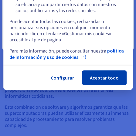
las capacidades únicas de un superordenador.
su eficacia y compartir ciertos datos con nuestros
socios publicitarios y las redes sociales.
Estas herramientas y técnicas permiten a los programadores
Seleccione otro sitio web
distribuir tareas de manera eficaz entre varios procesadores,
Puede aceptar todas las cookies, rechazarlas o
administrar la comunicación entre ellos y garantizar la
personalizar sus opciones en cualquier momento
utilización eficaz de los recursos.
haciendo clic en el enlace «Gestionar mis cookies»
accesible al pie de página.
Lenguajes de programación como MPI (Message Passing
Cerrar
Interface) y OpenMP (Open Multi-Processing) proporcionan
Para más información, puede consultar nuestra
política
marcos para desarrollar aplicaciones paralelas, lo que
de información y uso de cookies.
permite a los programadores expresar el paralelismo más
rápido inherente a su código.
Configurar
Aceptar todo
Además, las bibliotecas especializadas y los algoritmos están
optimizados para entornos de supercomputación,
proporcionando soluciones eficientes para las tareas
informáticas cotidianas.
Esta combinación de software y algoritmos garantiza que las
supercomputadoras puedan utilizar eficazmente su inmensa
capacidad de procesamiento para resolver problemas
complejos.