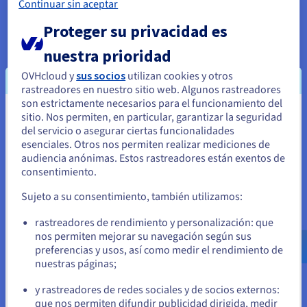
Continuar sin aceptar
Una arquitectura común es el clúster, donde numerosos
Proteger su privacidad es
equipos individuales están interconectados para formar un
único y potente sistema. Estos equipos, a menudo
nuestra prioridad
denominados nodos, trabajan juntos para resolver
problemas, compartir recursos y comunicarse a través de una
OVHcloud y
sus socios
utilizan cookies y otros
red de alta velocidad.
rastreadores en nuestro sitio web. Algunos rastreadores
son estrictamente necesarios para el funcionamiento del
Otro enfoque para la investigación y otras tareas de
sitio. Nos permiten, en particular, garantizar la seguridad
Parece que está ubicado en Estados
supercomputadoras es el procesamiento masivamente
del servicio o asegurar ciertas funcionalidades
paralelo (MPP, por sus siglas en inglés), donde miles de
Unidos
esenciales. Otros nos permiten realizar mediciones de
procesadores están estrechamente integrados dentro de un
audiencia anónimas. Estos rastreadores están exentos de
solo sistema, trabajando en sincronía para lograr un
Si quiere hacer un pedido desde Estados Unidos, deberá buscar
consentimiento.
performance extremo. Estas arquitecturas, junto con otros
el sitio web adecuado y crear una cuenta.
diseños especializados, proporcionan la infraestructura para
Sujeto a su consentimiento, también utilizamos:
que los superordenadores afronten una amplia gama de
Ve a la página web Estados Unidos
desafíos informáticos.
rastreadores de rendimiento y personalización: que
us.ovhcloud.com/
learn
Inglés
USD - $
nos permiten mejorar su navegación según sus
Software y algoritmos para
preferencias y usos, así como medir el rendimiento de
supercomputación
nuestras páginas;
o
El uso de la potencia del procesamiento paralelo requiere
y rastreadores de redes sociales y de socios externos:
software especializado y algoritmos diseñados para explotar
Permanezca en el sitio web actual
que nos permiten difundir publicidad dirigida, medir