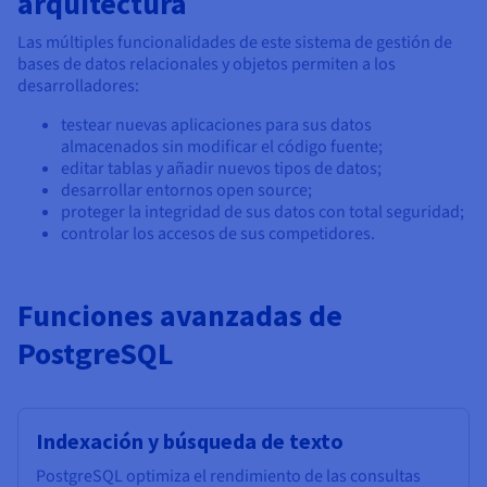
arquitectura
Documentación
Documentación
Precios
Roadmap & Changelog
Roadmap & Changelog
Observabilidad
Las múltiples funcionalidades de este sistema de gestión de
Disponibilidad por regiones
bases de datos relacionales y objetos permiten a los
Documentación
desarrolladores:
Roadmap & Changelog
Roadmap y Changelog
testear nuevas aplicaciones para sus datos
almacenados sin modificar el código fuente;
editar tablas y añadir nuevos tipos de datos;
desarrollar entornos open source;
proteger la integridad de sus datos con total seguridad;
controlar los accesos de sus competidores.
Funciones avanzadas de
PostgreSQL
Indexación y búsqueda de texto
PostgreSQL optimiza el rendimiento de las consultas