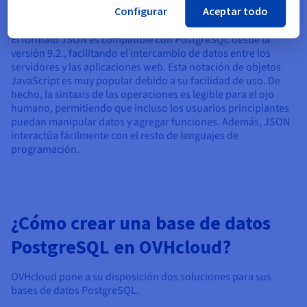
Configurar
Aceptar todo
Formato JSON
El formato JSON es compatible con PostgreSQL desde la
versión 9.2., facilitando el intercambio de datos entre los
servidores y las aplicaciones web. Esta notación de objetos
JavaScript es muy popular debido a su facilidad de uso. De
hecho, la sintaxis de las operaciones es legible para el ojo
humano, permitiendo que incluso los usuarios principiantes
puedan manipular datos y agregar funciones. Además, JSON
interactúa fácilmente con el resto de lenguajes de
programación.
¿Cómo crear una base de datos
PostgreSQL en OVHcloud?
OVHcloud pone a su disposición dos soluciones para sus
bases de datos PostgreSQL.