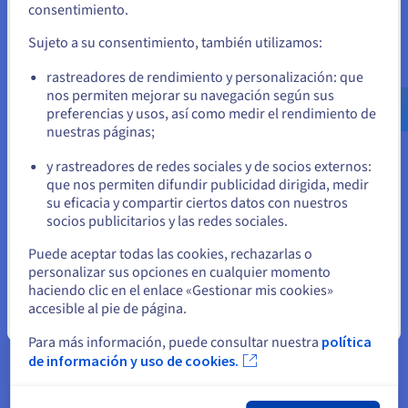
Este software open source cuenta con un gran soporte por
Si quiere hacer un pedido desde Estados Unidos, deberá buscar
consentimiento.
el sitio web adecuado y crear una cuenta.
parte de su comunidad de usuarios. Además, muchos
partners de OVHcloud pueden ofrecerle un soporte a medida.
Sujeto a su consentimiento, también utilizamos:
Ve a la página web Estados Unidos
rastreadores de rendimiento y personalización: que
us.ovhcloud.com/
learn
Inglés
USD - $
nos permiten mejorar su navegación según sus
preferencias y usos, así como medir el rendimiento de
nuestras páginas;
o
Aplicaciones de big data
y rastreadores de redes sociales y de socios externos:
Permanezca en el sitio web actual
que nos permiten difundir publicidad dirigida, medir
Este sistema de gestión de bases de datos relacional es un
su eficacia y compartir ciertos datos con nuestros
gran aliado de la tecnología big data. Y es que PostgreSQL ha
socios publicitarios y las redes sociales.
sido especialmente diseñado para gestionar grandes bases
Seleccione otro sitio web
de datos con un gran número de conexiones activas
Puede aceptar todas las cookies, rechazarlas o
simultáneas. Es, por ejemplo, el sistema utilizado por Afilias
personalizar sus opciones en cualquier momento
para gestionar el sistema mundial de registro de los dominios
haciendo clic en el enlace «Gestionar mis cookies»
.org.
accesible al pie de página.
Cerrar
Para más información, puede consultar nuestra
política
de información y uso de cookies.