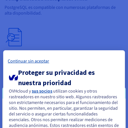
PostgreSQL es compatible con numerosas plataformas de
alta disponibilidad.
Conformidad y mejora continua
Continuar sin aceptar
Su activa comunidad de contribuidores sigue las normas SQL.
Su compromiso con la mejora constante del software
Proteger su privacidad es
garantiza la sostenibilidad y la portabilidad de la solución.
nuestra prioridad
OVHcloud y
sus socios
utilizan cookies y otros
rastreadores en nuestro sitio web. Algunos rastreadores
son estrictamente necesarios para el funcionamiento del
sitio. Nos permiten, en particular, garantizar la seguridad
Parece que está ubicado en Estados
del servicio o asegurar ciertas funcionalidades
Unidos
Soporte y acompañamiento
esenciales. Otros nos permiten realizar mediciones de
audiencia anónimas. Estos rastreadores están exentos de