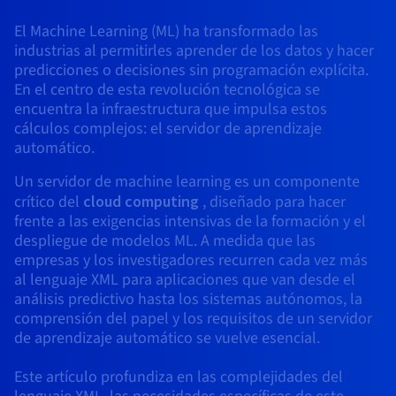
Block Storage & Object Storage
AI Endpoints - Catálogo de modelos
Roadmap & Changelog
Roadmap & Changelog
Precios
Desarrolladores
Precios
HYCU for OVHcloud
El Machine Learning (ML) ha transformado las
Guías y documentación
Managed HSM
Disponibilidad por regiones
MCP Server
Cloud Store
OVHCloud Connect
Reseller
Bases de datos adicionales
Quantum
DISTRIBUIR MI TRÁFICO
PROTECCIÓN Y SEGURIDAD
industrias al permitirles aprender de los datos y hacer
AI Endpoints - Bases de API
Roadmap & Changelog
Revendedores
Documentación
Guías y documentación
Bases de datos administradas
predicciones o decisiones sin programación explícita.
SAP HANA ON OVHCLOUD
Load Balancer
Dedicated HSM
Roadmap & Changelog
Infraestructura anti-DDoS
Conformidad y certificaciones
Cloud Native
Servicios BGP
Opción de certificados SSL
En el centro de esta revolución tecnológica se
Seguridad
USOS
AI Endpoints - Batch API
Precios
Todos los usos
SAP HANA on Bare Metal
Roadmap & Changelog
Containers & Orchestration
encuentra la infraestructura que impulsa estos
Disponibilidad por regiones
Infraestructura anti-DDoS
Resiliencia y AZ
Game DDoS Protection
AI & HPC
Opción CDN
cálculos complejos: el servidor de aprendizaje
PROTECCIÓN Y SEGURIDAD
Operaciones
Precios
Documentación
SAP HANA on Private Cloud
automático.
GPUS
IAM / KMS
Documentación
Disponibilidad por regiones
Roadmap & Changelog
Infraestructura anti-DDoS
Grid computing
DNSSEC
OPCP Packager
USOS
Un servidor de machine learning es un componente
Nvidia H200
Desarrolladores
Roadmap & Changelog
Documentación
Precios
crítico del
cloud computing
, diseñado para hacer
Logs & Metrics
Roadmap & Changelog
Disponibilidad por regiones
Precios
Game DDoS Protection
Virtualización y contenerización
SSL Gateway
Cómo crear un sitio web
CLOUD READY
frente a las exigencias intensivas de la formación y el
NVIDIA H100
Documentación
Documentación
despliegue de modelos ML. A medida que las
Precios
Roadmap & Changelog
Roadmap & Changelog
Cloud Ready
DNSSEC
Sitio web y aplicación empresarial
Alojar tu sitio WordPress
empresas y los investigadores recurren cada vez más
Regiones
NVIDIA L40S
Roadmap & Changelog
Documentación
al lenguaje XML para aplicaciones que van desde el
Documentación
Roadmap & Changelog
Self-Service Portal, API e IaC
SSL Gateway
Todos los usos
Crear mi sitio web en un solo 1 clic
análisis predictivo hasta los sistemas autónomos, la
Roadmap & Changelog
NVIDIA L4
comprensión del papel y los requisitos de un servidor
de aprendizaje automático se vuelve esencial.
IAM & Tenant Management
Crear una tienda online
Todas las GPU →
Documentación
Precios
Este artículo profundiza en las complejidades del
Roadmap & Changelog
SO y licencias
Gobernanza y cuotas