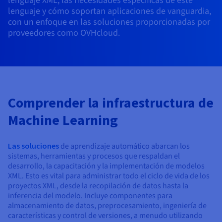
lenguaje XML, las necesidades específicas de este
Documentación
Documentación
Precios
lenguaje y cómo soportan aplicaciones de vanguardia,
Roadmap & Changelog
Roadmap & Changelog
Observabilidad
con un enfoque en las soluciones proporcionadas por
Disponibilidad por regiones
proveedores como OVHcloud.
Documentación
Roadmap & Changelog
Roadmap y Changelog
Comprender la infraestructura de
Machine Learning
Las soluciones
de aprendizaje automático abarcan los
sistemas, herramientas y procesos que respaldan el
desarrollo, la capacitación y la implementación de modelos
XML. Esto es vital para administrar todo el ciclo de vida de los
proyectos XML, desde la recopilación de datos hasta la
inferencia del modelo. Incluye componentes para
almacenamiento de datos, preprocesamiento, ingeniería de
características y control de versiones, a menudo utilizando