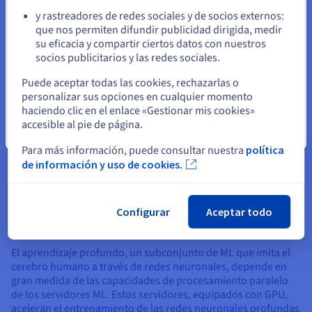
sin comprometer el rendimiento ni introducir la pérdida
y rastreadores de redes sociales y de socios externos:
de paquetes.
Permanezca en el sitio web actual
que nos permiten difundir publicidad dirigida, medir
su eficacia y compartir ciertos datos con nuestros
socios publicitarios y las redes sociales.
Seleccione otro sitio web
Puede aceptar todas las cookies, rechazarlas o
personalizar sus opciones en cualquier momento
Casos de uso y aplicaciones
haciendo clic en el enlace «Gestionar mis cookies»
accesible al pie de página.
Los servidores de aprendizaje
automático funcionan para
Cerrar
una amplia gama de aplicaciones, cada una con demandas
Para más información, puede consultar nuestra
política
computacionales únicas. Estos permiten avances en diversos
de información y uso de cookies.
campos al proporcionar el equipo necesario para la
capacitación y la implementación de herramientas
sofisticadas.
Configurar
Aceptar todo
Redes Neuronales y de Aprendizaje Profundo
El aprendizaje profundo, un subconjunto de ML que imita el
cerebro humano a través de redes neuronales, depende en
gran medida de las capacidades de procesamiento paralelo
de los servidores ML. Estos servidores, equipados con GPU,
aceleran el entrenamiento de las redes neuronales profundas