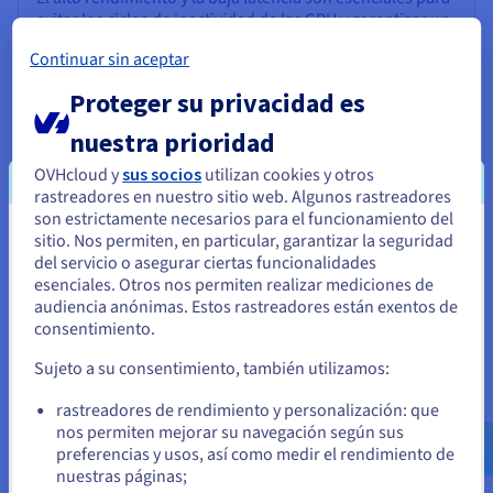
evitar los ciclos de inactividad de las GPU y garantizar un
intercambio de datos eficiente. Las cargas de trabajo de
Continuar sin aceptar
ML modernas a menudo exigen velocidades Ethernet de
400 G u 800 G por nodo para manejar datasets a escala
Proteger su privacidad es
de petabytes, con soluciones como Distributed
Disaggregate Chassis (DDC) que proporcionan
nuestra prioridad
rendimiento de tasa de línea a través de miles de
puertos.
OVHcloud y
sus socios
utilizan cookies y otros
rastreadores en nuestro sitio web. Algunos rastreadores
Las redes de baja latencia son especialmente críticas
son estrictamente necesarios para el funcionamiento del
para las cargas de trabajo de GPU sincrónicas, como las
sitio. Nos permiten, en particular, garantizar la seguridad
Parece que está ubicado en Estados
que se utilizan en la conducción autónoma o en el
del servicio o asegurar ciertas funcionalidades
Unidos
análisis en vivo, donde los retrasos pueden afectar
esenciales. Otros nos permiten realizar mediciones de
significativamente la eficiencia.
audiencia anónimas. Estos rastreadores están exentos de
Si quiere hacer un pedido desde Estados Unidos, deberá buscar
consentimiento.
el sitio web adecuado y crear una cuenta.
Mientras que InfiniBand ofrece una latencia ultra baja,
Sujeto a su consentimiento, también utilizamos:
Ethernet optimizada con telemetría ofrece una
alternativa competitiva con mejor interoperabilidad y
Ve a la página web Estados Unidos
rastreadores de rendimiento y personalización: que
rentabilidad. La escalabilidad también es una
us.ovhcloud.com/
Inglés
USD - $
nos permiten mejorar su navegación según sus
consideración clave, ya que los sistemas XML a menudo
preferencias y usos, así como medir el rendimiento de
crecen de unos pocos nodos a grandes clústeres GPU, lo
nuestras páginas;
o
que requiere soluciones de red que se pueden expandir