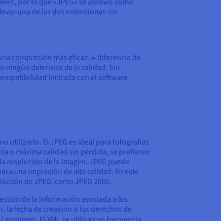
teres, por lo que «JPEG» se abrevió como
evar una de las dos extensiones sin
una compresión más eficaz. A diferencia de
n ningún deterioro de la calidad. Sin
compatibilidad limitada con el software
utilizarlo. El JPEG es ideal para fotografías
a o máxima calidad sin pérdida, se prefieren
la resolución de la imagen. JPEG puede
para una impresión de alta calidad. En este
esolución de JPEG, como JPEG 2000.
estión de la información asociada a los
, la fecha de creación o los derechos de
Language). El XML se utiliza con frecuencia