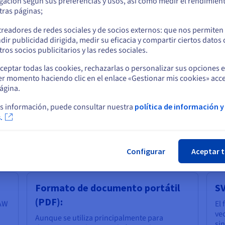
gación según sus preferencias y usos, así como medir el rendimien
res, cada uno con sus propias características y usos.
tras páginas;
o
treadores de redes sociales y de socios externos: que nos permiten
Formato de intercambio de
TI
dir publicidad dirigida, medir su eficacia y compartir ciertos datos
Permanezca en el sitio web actual
ros socios publicitarios y las redes sociales.
gráficos (GIF):
El 
al
ceptar todas las cookies, rechazarlas o personalizar sus opciones 
ión
El GIF es otro formato comúnmente utilizado,
es
er momento haciendo clic en el enlace «Gestionar mis cookies» acce
Seleccione otro sitio web
 de
principalmente para imágenes animadas.
im
ágina.
a
Utiliza una paleta de colores limitada a 256
pé
que
colores, lo que lo hace menos adecuado para
lo
s información, puede consultar nuestra
política de información y
o
las fotos, pero ideal para gráficos simples con
gr
.
grandes aplanados de colores.
Cer
Configurar
Aceptar 
Formato de documento portátil
SV
(PDF):
RAW
El 
ve
Aunque se utiliza principalmente para
sin