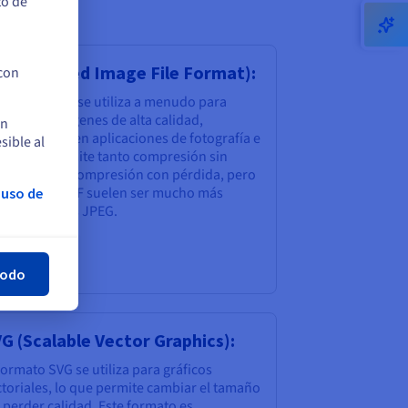
to de
FF (Tagged Image File Format):
 con
formato TIFF se utiliza a menudo para
macenar imágenes de alta calidad,
en
pecialmente en aplicaciones de fotografía e
sible al
presión. Admite tanto compresión sin
rdida como compresión con pérdida, pero
s archivos TIFF suelen ser mucho más
 uso de
andes que los JPEG.
rar
todo
G (Scalable Vector Graphics):
formato SVG se utiliza para gráficos
ctoriales, lo que permite cambiar el tamaño
 perder calidad. Este formato es