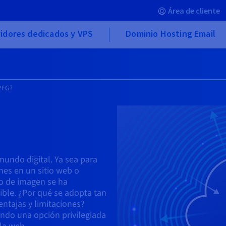
Área de cliente
idores dedicados y VPS
Dominio Hosting Email
PEG?
undo digital. Ya sea para
nes en un sitio web o
to de imagen se ha
ible. ¿Por qué se adopta tan
ntajas y limitaciones?
ndo una opción privilegiada