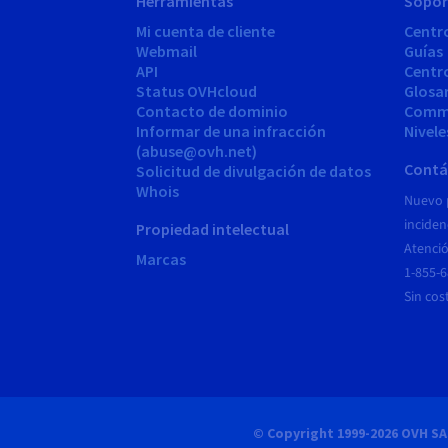
Herramientas
Sopor
Mi cuenta de cliente
Centr
Webmail
Guías
API
Centr
Status OVHcloud
Glosa
Contacto de dominio
Comm
Informar de una infracción
Nivele
(abuse@ovh.net)
Contá
Solicitud de divulgación de datos
Whois
Nuevo 
inciden
Propiedad intelectual
Atenció
Marcas
1-855-
Sin cos
© Copyright 1999-2026 OVH SA