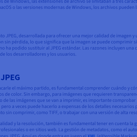
 de Windows, las extensiones de archivo se limitaban a tres carac
macOS o las versiones modernas de Windows, los archivos pueden ll
to JPEG, desarrollada para ofrecer una mejor calidad de imagen y 
n sin pérdida, lo que significa que la imagen se puede comprimir si
no ha podido sustituir al JPEG estándar. Las razones incluyen una 
de los desarrolladores y los usuarios.
o JPEG
acarle el máximo partido, es fundamental comprender cuándo y cómo 
de color. Sin embargo, para imágenes que requieren transparenci
o de las imágenes que se van a imprimir, es importante comprobar 
, pero a veces puede hacerlo a expensas de los detalles necesarios 
ato sin comprimir, como TIFF, o trabajar con una versión de alta r
lidad y la resolución, también es fundamental tener en cuenta la g
fesionales o en sitios web. La gestión de metadatos, como el autor
ágenes JPEG. Aquí es donde entra en juego el
XML
(eXtensible Markup 