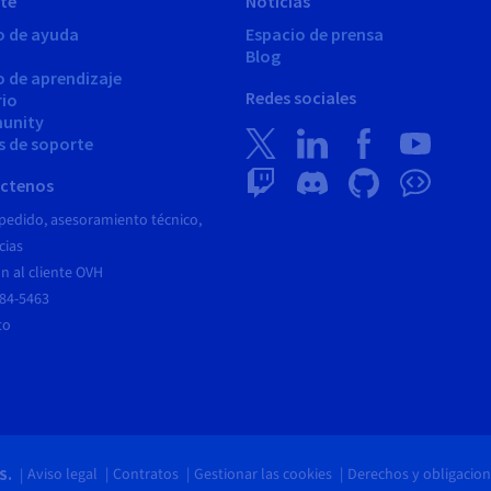
te
Noticias
o de ayuda
Espacio de prensa
Blog
o de aprendizaje
Redes sociales
rio
unity
s de soporte
ctenos
pedido, asesoramiento técnico,
cias
n al cliente OVH
684-5463
to
Aviso legal
Contratos
Gestionar las cookies
Derechos y obligacion
S.