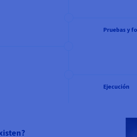
Pruebas y f
Ejecución
xisten?