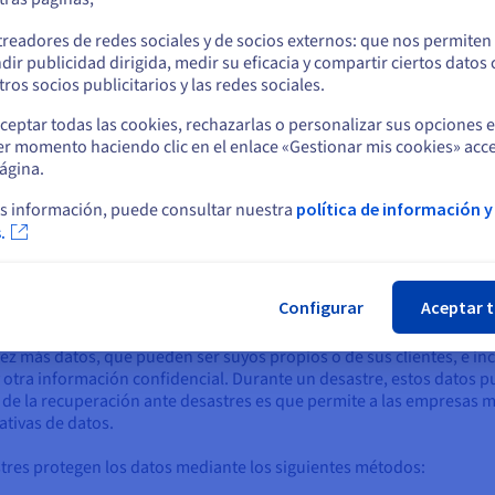
o
solo un pequeño desastre puede tener un gran impacto en la infraest
a capacidad de manejar datos en cumplimiento de las normativas.
treadores de redes sociales y de socios externos: que nos permiten
dir publicidad dirigida, medir su eficacia y compartir ciertos datos
Permanezca en el sitio web actual
res puede ayudar a garantizar lo siguiente:
ros socios publicitarios y las redes sociales.
ceptar todas las cookies, rechazarlas o personalizar sus opciones 
er momento haciendo clic en el enlace «Gestionar mis cookies» acce
Seleccione otro sitio web
ágina.
s información, puede consultar nuestra
política de información y
.
Cer
Configurar
Aceptar 
z más datos, que pueden ser suyos propios o de sus clientes, e in
y otra información confidencial. Durante un desastre, estos datos
 de la recuperación ante desastres es que permite a las empresas m
ativas de datos.
stres protegen los datos mediante los siguientes métodos: