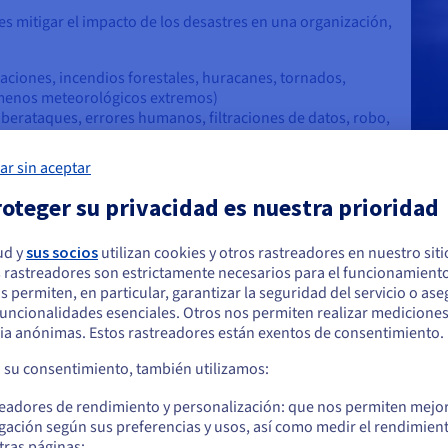
 es mitigar el impacto de los desastres en una organización,
aciones, incendios forestales, huracanes, tornados,
ómenos meteorológicos extremos)
berataques, errores humanos, filtraciones de datos, robo,
s, fallos de software o hardware, fallos en las
ar sin aceptar
oteger su privacidad es nuestra prioridad
uperación ante desastres en los nego
ud y
sus socios
utilizan cookies y otros rastreadores en nuestro sit
a un riesgo cada vez mayor de sufrir incidentes como ciberataques 
 rastreadores son estrictamente necesarios para el funcionamiento
arece que está ubicado en Estados Unidos
nes empresariales y de TI. Esto hace que la recuperación ante desas
os permiten, en particular, garantizar la seguridad del servicio o as
se el lujo de perder datos o soportar largos períodos de inactiv
 funcionalidades esenciales. Otros nos permiten realizar medicione
quiere hacer un pedido desde Estados Unidos, deberá buscar el sitio web
ia anónimas. Estos rastreadores están exentos de consentimiento.
cuado y crear una cuenta.
peración ante desastres es esencial en los negocios y cómo puede a
a su consentimiento, también utilizamos:
Ve a la página web Estados Unidos
readores de rendimiento y personalización: que nos permiten mejo
iones digitales
us.ovhcloud.com/
learn
Inglés
USD - $
gación según sus preferencias y usos, así como medir el rendimien
n tanto de los datos y las tecnologías digitales, existe una mayor 
tras páginas;