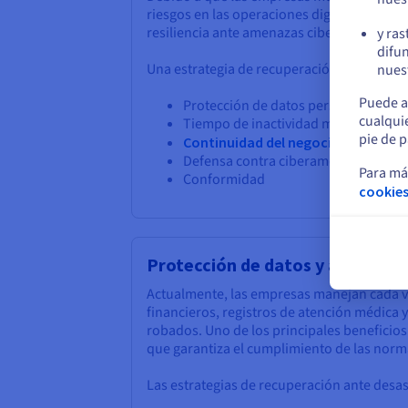
riesgos en las operaciones digitales. Tan 
resiliencia ante amenazas cibernéticas y l
y ras
difun
Una estrategia de recuperación ante desast
nuest
Puede a
Protección de datos personales
cualqui
Tiempo de inactividad mínimo
pie de p
Continuidad del negocio
Defensa contra ciberamenazas
Para má
Conformidad
cookies
Protección de datos y activos
Actualmente, las empresas manejan cada ve
financieros, registros de atención médica 
robados. Uno de los principales beneficios
que garantiza el cumplimiento de las norm
Las estrategias de recuperación ante desa