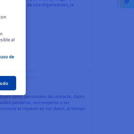
ructura de TI de una organización, la
 con
en
sible al
 uso de
rar
todo
cluyen datos personales de contacto, datos
 pueden perderse, corromperse o ser
inimizar el impacto en sus datos, al tiempo