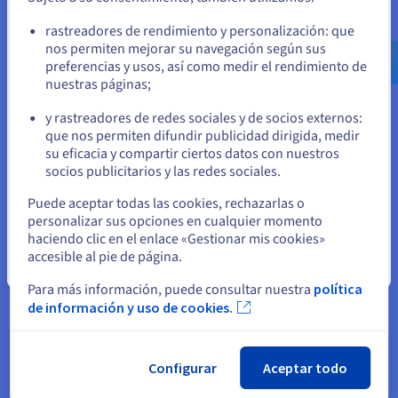
tendencias en evolución como la popularidad de los temas.
Ve a la página web Estados Unidos
rastreadores de rendimiento y personalización: que
Los trazados de coordenadas paralelas ayudan a comparar
us.ovhcloud.com/
Inglés
USD - $
nos permiten mejorar su navegación según sus
varias variables para varios puntos de datos
preferencias y usos, así como medir el rendimiento de
simultáneamente, lo que revela agrupaciones y correlaciones
nuestras páginas;
o
que podrían estar ocultas en otros tipos de gráficos.
y rastreadores de redes sociales y de socios externos:
Permanezca en el sitio web actual
que nos permiten difundir publicidad dirigida, medir
Ejemplos de visualizaciones de
su eficacia y compartir ciertos datos con nuestros
socios publicitarios y las redes sociales.
datos impactantes
Seleccione otro sitio web
Puede aceptar todas las cookies, rechazarlas o
personalizar sus opciones en cualquier momento
Más allá de comprender los tipos y herramientas, ver la
haciendo clic en el enlace «Gestionar mis cookies»
visualización de los datos en acción revela su verdadero
accesible al pie de página.
poder. Las visualizaciones eficaces no sólo muestran datos,
Cerrar
sino que cuentan historias, impulsan cambios y ofrecen
Para más información, puede consultar nuestra
política
nuevas perspectivas. Esta sección explora impactos reales,
de información y uso de cookies.
técnicas inspiradoras, la importancia del enfoque del usuario
y el emocionante futuro del campo.
Configurar
Aceptar todo
Casos prácticos en visualización efectiva