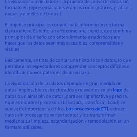
Documentación
Documentación
La visualización de datos es la práctica de convertir datos sin
Precios
formato en representaciones gráficas como gráficos, gráficos,
Roadmap & Changelog
Roadmap & Changelog
Observabilidad
Disponibilidad por regiones
mapas y paneles de control.
Documentación
El objetivo principal es comunicar la información de forma
Roadmap & Changelog
Roadmap y Changelog
clara y eficaz. Es tanto un arte como una ciencia, que combina
principios de diseño con entendimiento estadístico para
hacer que los datos sean más accesibles, comprensibles y
viables.
Básicamente, se trata de contar una historia con datos, lo que
permite a los espectadores comprender conceptos difíciles o
identificar nuevos patrones de un vistazo.
La visualización de los datos depende en gran medida de
datos limpios, bien estructurados y relevantes en un
lago
de
datos o un almacén
de datos, para ser significativa y precisa.
Aquí es donde el proceso ETL (Extract, Transform, Load) se
vuelve de importancia crítica.
Los procesos de ETL
extraen
datos sin procesar de varias fuentes y los transforman
mediante su limpieza, estandarización y remodelación en un
formato utilizable.