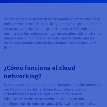
Documentación
Documentación
Precios
Roadmap & Changelog
Roadmap & Changelog
Observabilidad
Disponibilidad por regiones
Documentación
La idea central es aprovechar los beneficios inherentes de la
Roadmap & Changelog
Roadmap y Changelog
nube, como la escalabilidad, la agilidad y la disponibilidad de
recursos a petición, y aplicarlos a las redes. Este enfoque
permite que las redes se configuren, escalen y administren de
manera más dinámica y, a menudo, más eficiente que las
redes tradicionales vinculadas a limitaciones de hardware
físico.
¿Cómo funciona el cloud
networking?
Las redes en la nube funcionan al desplazar las funciones de
red tradicionales del hardware físico a los entornos
virtualizados basados en software alojados en la
infraestructura de un proveedor de nube o en una
configuración de nube privada. Utiliza varios conceptos y