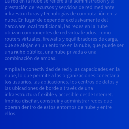
La red en la nube se refiere a la administración y la
Block Storage & Object Storage
AI Endpoints - Catálogo de modelos
Roadmap & Changelog
Roadmap & Changelog
Precios
Desarrolladores
Precios
HYCU for OVHcloud
prestación de recursos y servicios de red mediante
Guías y documentación
Managed HSM
Disponibilidad por regiones
MCP Server
infraestructuras y tecnologías de computación en la
Cloud Store
OVHCloud Connect
Reseller
Bases de datos adicionales
Quantum
DISTRIBUIR MI TRÁFICO
PROTECCIÓN Y SEGURIDAD
AI Endpoints - Bases de API
Roadmap & Changelog
nube. En lugar de depender exclusivamente del
Revendedores
Documentación
Guías y documentación
Bases de datos administradas
SAP HANA ON OVHCLOUD
hardware local tradicional, las redes en la nube
Load Balancer
Dedicated HSM
Roadmap & Changelog
Infraestructura anti-DDoS
Conformidad y certificaciones
Cloud Native
Servicios BGP
Opción de certificados SSL
Seguridad
USOS
utilizan componentes de red virtualizados, como
AI Endpoints - Batch API
Precios
Todos los usos
SAP HANA on Bare Metal
Roadmap & Changelog
Containers & Orchestration
routers virtuales, firewalls y equilibradores de carga,
Disponibilidad por regiones
Infraestructura anti-DDoS
Resiliencia y AZ
Game DDoS Protection
AI & HPC
Opción CDN
PROTECCIÓN Y SEGURIDAD
Operaciones
que se alojan en un entorno en la nube, que puede ser
Precios
Documentación
SAP HANA on Private Cloud
GPUS
una
nube
pública, una nube privada o una
IAM / KMS
Documentación
Disponibilidad por regiones
Roadmap & Changelog
Infraestructura anti-DDoS
Grid computing
DNSSEC
OPCP Packager
USOS
combinación de ambas.
Nvidia H200
Desarrolladores
Roadmap & Changelog
Documentación
Precios
Logs & Metrics
Roadmap & Changelog
Disponibilidad por regiones
Precios
Game DDoS Protection
Virtualización y contenerización
SSL Gateway
Cómo crear un sitio web
Amplía la conectividad de red y las capacidades en la
CLOUD READY
NVIDIA H100
Documentación
Documentación
nube, lo que permite a las organizaciones conectar a
Precios
los usuarios, las aplicaciones, los centros de datos y
Roadmap & Changelog
Roadmap & Changelog
Cloud Ready
DNSSEC
Sitio web y aplicación empresarial
Alojar tu sitio WordPress
Regiones
NVIDIA L40S
Roadmap & Changelog
las ubicaciones de borde a través de una
Documentación
Documentación
infraestructura flexible y accesible desde Internet.
Roadmap & Changelog
Self-Service Portal, API e IaC
SSL Gateway
Todos los usos
Crear mi sitio web en un solo 1 clic
Implica diseñar, construir y administrar redes que
Roadmap & Changelog
NVIDIA L4
operan dentro de estos entornos de nube y entre
IAM & Tenant Management
Crear una tienda online
ellos.
Todas las GPU →
Documentación
Precios
Roadmap & Changelog
SO y licencias
Gobernanza y cuotas