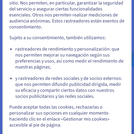
segmentación limita el "radio de onda expansiva" si una
sitio. Nos permiten, en particular, garantizar la seguridad
Parece que está ubicado en Estados
parte de la red se ve comprometida.
del servicio o asegurar ciertas funcionalidades
Unidos
esenciales. Otros nos permiten realizar mediciones de
audiencia anónimas. Estos rastreadores están exentos de
Si quiere hacer un pedido desde Estados Unidos, deberá buscar
consentimiento.
el sitio web adecuado y crear una cuenta.
Supervisión y registro
Sujeto a su consentimiento, también utilizamos:
La supervisión continua y el registro integral no son
Ve a la página web Estados Unidos
rastreadores de rendimiento y personalización: que
negociables para detectar amenazas e investigar
us.ovhcloud.com/
Inglés
USD - $
nos permiten mejorar su navegación según sus
incidentes. Los clientes deben habilitar y analizar los
preferencias y usos, así como medir el rendimiento de
registros relevantes. La configuración de alertas
nuestras páginas;
o
automatizadas para actividades sospechosas es
fundamental para una respuesta oportuna.
y rastreadores de redes sociales y de socios externos:
Permanezca en el sitio web actual
que nos permiten difundir publicidad dirigida, medir
su eficacia y compartir ciertos datos con nuestros
socios publicitarios y las redes sociales.
Seleccione otro sitio web
Puede aceptar todas las cookies, rechazarlas o
personalizar sus opciones en cualquier momento
Consideraciones de seguridad
haciendo clic en el enlace «Gestionar mis cookies»
accesible al pie de página.
Las redes en la nube pueden mejorar significativamente la
Cerrar