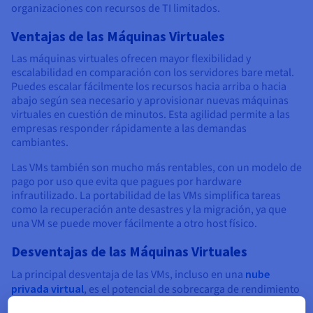
organizaciones con recursos de TI limitados.
Ventajas de las Máquinas Virtuales
Las máquinas virtuales ofrecen mayor flexibilidad y
escalabilidad en comparación con los servidores bare metal.
Puedes escalar fácilmente los recursos hacia arriba o hacia
abajo según sea necesario y aprovisionar nuevas máquinas
virtuales en cuestión de minutos. Esta agilidad permite a las
empresas responder rápidamente a las demandas
cambiantes.
Las VMs también son mucho más rentables, con un modelo de
pago por uso que evita que pagues por hardware
infrautilizado. La portabilidad de las VMs simplifica tareas
como la recuperación ante desastres y la migración, ya que
una VM se puede mover fácilmente a otro host físico.
Desventajas de las Máquinas Virtuales
La principal desventaja de las VMs, incluso en una
nube
privada virtual
, es el potencial de sobrecarga de rendimiento
causada por el hipervisor y el uso compartido de recursos. Si