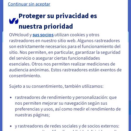
bien las tecnologías de virtualización modernas han
Continuar sin aceptar
minimizado esto, aún puede afectar el rendimiento de
aplicaciones exigentes y sensibles a la latencia.
Proteger su privacidad es
La seguridad también puede ser una preocupación, ya que
nuestra prioridad
compartes un servidor físico con otros inquilinos. Además, el
OVHcloud y
sus socios
utilizan cookies y otros
efecto de "vecino ruidoso" puede ocurrir cuando otra VM en
rastreadores en nuestro sitio web. Algunos rastreadores
el mismo hardware consume una cantidad desproporcionada
son estrictamente necesarios para el funcionamiento del
de recursos, lo que puede afectar el rendimiento de tu VM.
sitio. Nos permiten, en particular, garantizar la seguridad
Parece que está ubicado en Estados
del servicio o asegurar ciertas funcionalidades
Unidos
esenciales. Otros nos permiten realizar mediciones de
Casos prácticos: ¿Cuándo elegir
audiencia anónimas. Estos rastreadores están exentos de
Si quiere hacer un pedido desde Estados Unidos, deberá buscar
consentimiento.
el sitio web adecuado y crear una cuenta.
Bare Metal o VM?
Sujeto a su consentimiento, también utilizamos:
La elección entre
servidor bare metal vs servidor no
Ve a la página web Estados Unidos
rastreadores de rendimiento y personalización: que
dedicado
depende completamente de tu carga de trabajo
us.ovhcloud.com/
Inglés
USD - $
nos permiten mejorar su navegación según sus
específica y prioridades empresariales. También puede ser
preferencias y usos, así como medir el rendimiento de
una elección finamente equilibrada, pero lo siguiente debería
nuestras páginas;
o
darte una buena orientación:
y rastreadores de redes sociales y de socios externos:
Elige Servidores Bare Metal cuando:
Permanezca en el sitio web actual