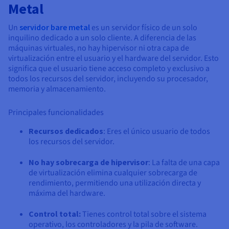
Documentación
Documentación
Metal
Precios
Roadmap & Changelog
Roadmap & Changelog
Observabilidad
Disponibilidad por regiones
Un
servidor bare metal
es un servidor físico de un solo
Documentación
inquilino dedicado a un solo cliente. A diferencia de las
Roadmap & Changelog
máquinas virtuales, no hay hipervisor ni otra capa de
Roadmap y Changelog
virtualización entre el usuario y el hardware del servidor. Esto
significa que el usuario tiene acceso completo y exclusivo a
todos los recursos del servidor, incluyendo su procesador,
memoria y almacenamiento.
Principales funcionalidades
Recursos dedicados
: Eres el único usuario de todos
los recursos del servidor.
No hay sobrecarga de hipervisor
: La falta de una capa
de virtualización elimina cualquier sobrecarga de
rendimiento, permitiendo una utilización directa y
máxima del hardware.
Control total:
Tienes control total sobre el sistema
operativo, los controladores y la pila de software.