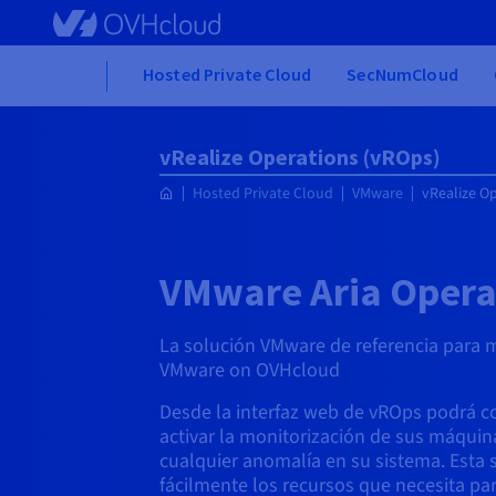
Skip to main content
Home
Hosted Private Cloud
SecNumCloud
vRealize Operations (vROps)
Hosted Private Cloud
VMware
vRealize O
VMware Aria Opera
La solución VMware de referencia para m
VMware on OVHcloud
Desde la interfaz web de vROps podrá co
activar la monitorización de sus máquina
cualquier anomalía en su sistema. Esta s
fácilmente los recursos que necesita par