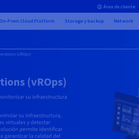
Área de cliente
On-Prem Cloud Platform
Storage y backup
Network
perations (vROps)
tions (vROps)
onitorizar su infraestructura
ntrolar su infraestructura,
s virtuales y detectar
olución permite identificar
a garantizar la calidad del