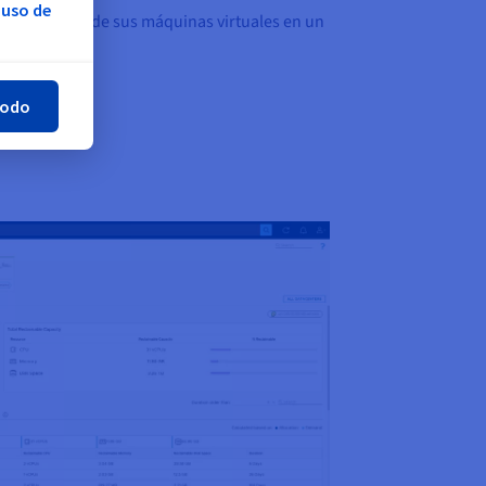
 uso de
al de cada una de sus máquinas virtuales en un
rar
todo