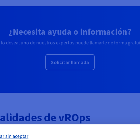
¿Necesita ayuda o información?
i lo desea, uno de nuestros expertos puede llamarle de forma gratui
Solicitar llamada
nalidades de vROps
ar sin aceptar