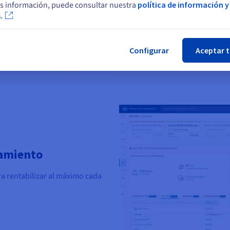
s información, puede consultar nuestra
política de información y
Visualice el nivel de carga actu
.
Cer
abrir y cerrar de ojos.
Configurar
Aceptar 
namiento
a rentabilizar al máximo cada