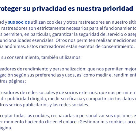
oteger su privacidad es nuestra prioridad
ud y
sus socios
utilizan cookies y otros rastreadores en nuestro sit
 rastreadores son estrictamente necesarios para el funcionamiento
ctura
arece que está ubicado en Estados Unidos
os permiten, en particular, garantizar la seguridad del servicio o as
 funcionalidades esenciales. Otros nos permiten realizar medicione
quiere hacer un pedido desde Estados Unidos, deberá buscar el sitio web
tura en un completo panel de
ia anónimas. Estos rastreadores están exentos de consentimiento.
cuado y crear una cuenta.
a su consentimiento, también utilizamos:
Ve a la página web Estados Unidos
readores de rendimiento y personalización: que nos permiten mejo
us.ovhcloud.com/
hosted-private-cloud
Inglés
USD - $
gación según sus preferencias y usos, así como medir el rendimien
tras páginas;
o
treadores de redes sociales y de socios externos: que nos permiten
dir publicidad dirigida, medir su eficacia y compartir ciertos datos
Permanezca en el sitio web actual
ros socios publicitarios y las redes sociales.
ceptar todas las cookies, rechazarlas o personalizar sus opciones 
er momento haciendo clic en el enlace «Gestionar mis cookies» acce
Seleccione otro sitio web
ágina.
Nivel de utilización 