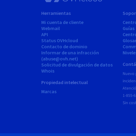
Herramientas
Sopor
Mi cuenta de cliente
Centr
Webmail
Guías
API
Centr
Status OVHcloud
Glosa
Contacto de dominio
Comm
Informar de una infracción
Nivele
(abuse@ovh.net)
Contá
Solicitud de divulgación de datos
Whois
Nuevo 
inciden
Propiedad intelectual
Atenció
Marcas
1-855-
Sin cos