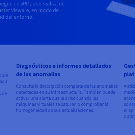
liegue de vROps se realiza de
lúster VMware, en modo de
dad del entorno.
Diagnósticos e informes detallados
Gest
de las anomalías
pla
sobre
as a
Consulte la descripción completa de las anomalías
Antic
detectadas en su infraestructura. También puede
medio
s de
activar una alerta que le avise cuando las
acont
máquinas virtuales se saturen o comprobar la
conse
homogeneidad de sus actualizaciones.
el ap
optim