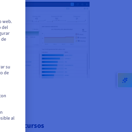
io web.
 del
egurar
s de
rar su
to de
 con
en
sible al
de los recursos