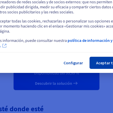
Hosted Exchange
treadores de redes sociales y de socios externos: que nos permiten
dir publicidad dirigida, medir su eficacia y compartir ciertos datos
Permanezca en el sitio web actual
ros socios publicitarios y las redes sociales.
Desde
$4.89
ceptar todas las cookies, rechazarlas o personalizar sus opciones 
er momento haciendo clic en el enlace «Gestionar mis cookies» acce
Seleccione otro sitio web
ágina.
/mes/cuenta
s información, puede consultar nuestra
política de información y
Contratar
.
Cer
Datos alojados en
Canadá
50 o 300 GB/cuenta
Configurar
Aceptar 
Cuenta Exchange Standard
Disponibilidad del 99,99 %
Descubrir la solución
sté donde esté