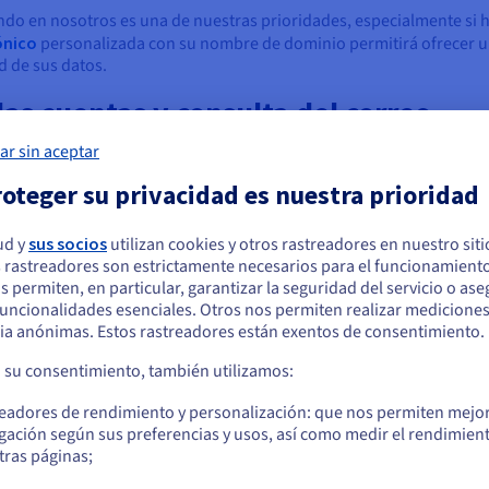
ndo en nosotros es una de nuestras prioridades, especialmente si 
ónico
personalizada con su nombre de dominio permitirá ofrecer un
d de sus datos.
las cuentas y consulta del correo
ar sin aceptar
atis y cree nuevas direcciones desde el área de cliente de OVHclou
 nuestro webmail, con el que podrá acceder directamente a sus cue
oteger su privacidad es nuestra prioridad
r lugar, en cualquier momento y en todos los dispositivos: smartp
ra todas sus necesidades
ud y
sus socios
utilizan cookies y otros rastreadores en nuestro sit
 rastreadores son estrictamente necesarios para el funcionamiento
arece que está ubicado en Estados Unidos
incluidas sin coste adicional con su alojamiento web, OVHcloud po
os permiten, en particular, garantizar la seguridad del servicio o as
dades: Email Pro, la solución perfecta para autónomos y profesion
 funcionalidades esenciales. Otros nos permiten realizar medicione
quiere hacer un pedido desde Estados Unidos, deberá buscar el sitio web
as, y Trusted Exchange, una solución de mensajería profesional a
ia anónimas. Estos rastreadores están exentos de consentimiento.
cuado y crear una cuenta.
a su consentimiento, también utilizamos:
Ve a la página web Estados Unidos
fessionnelles d’OVHcloud
readores de rendimiento y personalización: que nos permiten mejo
us.ovhcloud.com/
Inglés
USD - $
gación según sus preferencias y usos, así como medir el rendimien
tras páginas;
o