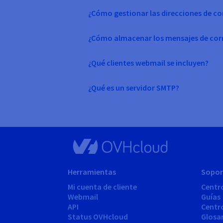
¿Cómo gestionar las direcciones de co
¿Cómo almacenar los mensajes de cor
¿Qué clientes webmail se incluyen?
¿Qué es un servidor SMTP?
Herramientas
Sopor
Mi cuenta de cliente
Centr
Webmail
Guías
API
Centr
Status OVHcloud
Glosa