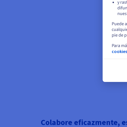
y ras
difun
nuest
Puede a
cualqui
pie de p
Para má
cookies
Colabore eficazmente, e