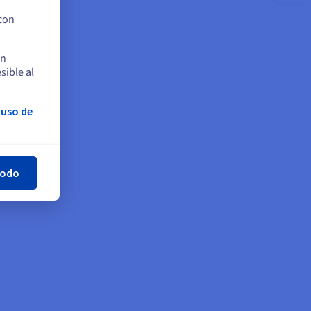
 con
en
sible al
 uso de
rar
todo