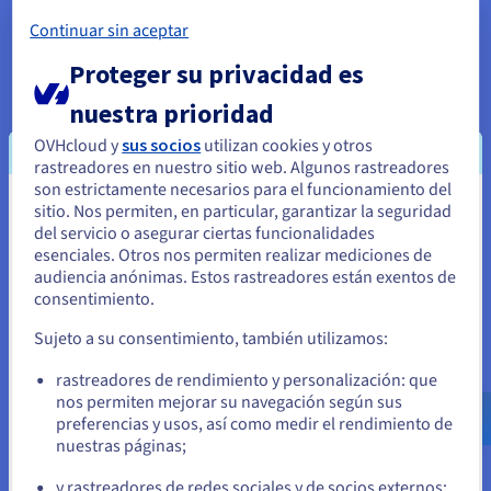
Descubrir Cloud Databases
Continuar sin aceptar
Proteger su privacidad es
Analytics
nuestra prioridad
Saque partido a sus datos y despliegue su Data Stack y
sus aplicaciones en una infraestructura administrada y
OVHcloud y
sus socios
utilizan cookies y otros
open source.
rastreadores en nuestro sitio web. Algunos rastreadores
son estrictamente necesarios para el funcionamiento del
sitio. Nos permiten, en particular, garantizar la seguridad
Descubrir Cloud Analytics
Parece que está ubicado en Estados
del servicio o asegurar ciertas funcionalidades
Unidos
esenciales. Otros nos permiten realizar mediciones de
audiencia anónimas. Estos rastreadores están exentos de
Data Platform
Si quiere hacer un pedido desde Estados Unidos, deberá buscar
consentimiento.
el sitio web adecuado y crear una cuenta.
Cree y despliegue sus proyectos Data & Analytics en
Sujeto a su consentimiento, también utilizamos:
tiempo récord con una solución completa, unificada,
colaborativa y accesible a todos los usuarios.
Ve a la página web Estados Unidos
rastreadores de rendimiento y personalización: que
us.ovhcloud.com/
Inglés
USD - $
nos permiten mejorar su navegación según sus
Descubrir Data Platform
preferencias y usos, así como medir el rendimiento de
nuestras páginas;
o
y rastreadores de redes sociales y de socios externos: