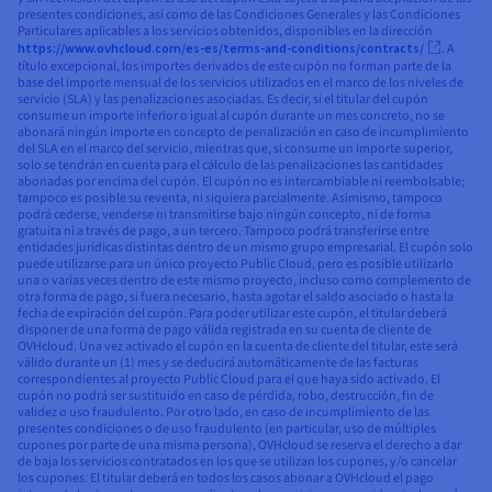
presentes condiciones, así como de las Condiciones Generales y las Condiciones
Particulares aplicables a los servicios obtenidos, disponibles en la dirección
https://www.ovhcloud.com/es-es/terms-and-conditions/contracts/
. A
título excepcional, los importes derivados de este cupón no forman parte de la
base del importe mensual de los servicios utilizados en el marco de los niveles de
servicio (SLA) y las penalizaciones asociadas. Es decir, si el titular del cupón
consume un importe inferior o igual al cupón durante un mes concreto, no se
abonará ningún importe en concepto de penalización en caso de incumplimiento
del SLA en el marco del servicio, mientras que, si consume un importe superior,
solo se tendrán en cuenta para el cálculo de las penalizaciones las cantidades
abonadas por encima del cupón. El cupón no es intercambiable ni reembolsable;
tampoco es posible su reventa, ni siquiera parcialmente. Asimismo, tampoco
podrá cederse, venderse ni transmitirse bajo ningún concepto, ni de forma
gratuita ni a través de pago, a un tercero. Tampoco podrá transferirse entre
entidades jurídicas distintas dentro de un mismo grupo empresarial. El cupón solo
puede utilizarse para un único proyecto Public Cloud, pero es posible utilizarlo
una o varias veces dentro de este mismo proyecto, incluso como complemento de
otra forma de pago, si fuera necesario, hasta agotar el saldo asociado o hasta la
fecha de expiración del cupón. Para poder utilizar este cupón, el titular deberá
disponer de una forma de pago válida registrada en su cuenta de cliente de
OVHcloud. Una vez activado el cupón en la cuenta de cliente del titular, este será
válido durante un (1) mes y se deducirá automáticamente de las facturas
correspondientes al proyecto Public Cloud para el que haya sido activado. El
cupón no podrá ser sustituido en caso de pérdida, robo, destrucción, fin de
validez o uso fraudulento. Por otro lado, en caso de incumplimiento de las
presentes condiciones o de uso fraudulento (en particular, uso de múltiples
cupones por parte de una misma persona), OVHcloud se reserva el derecho a dar
de baja los servicios contratados en los que se utilizan los cupones, y/o cancelar
los cupones. El titular deberá en todos los casos abonar a OVHcloud el pago