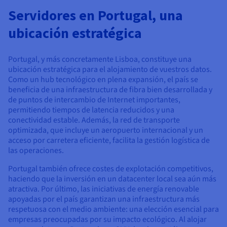
Documentación
Documentación
Precios
Servidores en Portugal, una
Roadmap & Changelog
Roadmap & Changelog
Observabilidad
Disponibilidad por regiones
ubicación estratégica
Documentación
Roadmap & Changelog
Roadmap y Changelog
Portugal, y más concretamente Lisboa, constituye una
ubicación estratégica para el alojamiento de vuestros datos.
Como un hub tecnológico en plena expansión, el país se
beneficia de una infraestructura de fibra bien desarrollada y
de puntos de intercambio de Internet importantes,
permitiendo tiempos de latencia reducidos y una
conectividad estable. Además, la red de transporte
optimizada, que incluye un aeropuerto internacional y un
acceso por carretera eficiente, facilita la gestión logística de
las operaciones.
Portugal también ofrece costes de explotación competitivos,
haciendo que la inversión en un datacenter local sea aún más
atractiva. Por último, las iniciativas de energía renovable
apoyadas por el país garantizan una infraestructura más
respetuosa con el medio ambiente: una elección esencial para
empresas preocupadas por su impacto ecológico. Al alojar