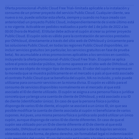
Oferta promocional «Public Cloud Free Trial» limitada aplicable a la instalación y
consumo de un primer proyecto del servicio Public Cloud. Cualquier cliente, sea
nuevo o no, puede solicitar esta oferta, siempre y cuando no haya creado con
anterioridad un proyecto Public Cloud, independientemente de si este último está
o no vigente. Activable en pedidos realizados a partir del 1 de julio de 2022 a las
00:00 (hora de Madrid). El titular debe activar el cupón al crear su primer proyecto
Public Cloud. El cupón solo es válido para la contratación de servicios prestados
por OVHcloud, directamente a través del sitio web de OVHcloud y únicamente para
las soluciones Public Cloud, en todas las regiones Public Cloud disponibles, sin
incluir servicios gratuitos (en particular, los servicios gratuitos en fase de prueba
beta). No acumulable a otras promociones aplicables a los servicios en cuestión,
incluyendo la oferta promocional «Public Cloud Free Trial». El cupón se aplica
sobre el precio estándar público, tal como aparece en el sitio web de OVHcloud, sin
que este sea objeto de ningún tipo de descuento. El valor del cupón se expresa en
la moneda que se muestra públicamente en el mercado o país al que está asociado
el contrato Public Cloud que se beneficia del cupón, IVA no incluido, y solo puede
utilizarse para consumir servicios en la misma divisa. El cupón es válido para el
consumo de servicios disponibles normalmente en el mercado al que está
asociado el ID de cliente utilizado. El cupón se asigna a una persona física o jurídica
concreta que ya tenga una cuenta de cliente de OVHcloud, y está asociado a su ID
de cliente (identificador único). En caso de que la persona física o jurídica
disponga de varios ID de cliente, el cupón se asociará a un único ID, sin que sea
posible modificar la cuenta de cliente asociada al cupón ni beneficiarse de varios
cupones. Así pues, una misma persona física o jurídica solo podrá utilizar un único
cupón, aunque disponga de varios ID de cliente diferentes. En caso de que el
cupón sea utilizado por un ID de cliente diferente al ID de cliente al que está
asociado, OVHcloud se reserva el derecho a cancelar o dar de baja los servicios
obtenidos de esta forma, de pleno derecho, sin formalidad legal ni indemnización
y sin reemisión del cupón. El uso del cupón está sujeto a la plena aceptación de las