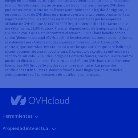
íntegro de los importes correspondientes a los servicios consumidos, incluyendo
el importe de los cupones, sin perjuicio de las compensaciones que OVHcloud
pudiera reclamar. Dentro de los límites autorizados por la legislación vigente, la
responsabilidad de OVHcloud en el marco de esta oferta promocional se limita al
importe del cupón. Los cupones serán creados y emitidos por las empresas
Afiliadas de OVH Groupe SA (537 407 926 Registro Mercantil de Lille Métropole, 2
rue Kellermann, 59100 Roubaix, Francia), dependiendo de la empresa del Grupo
OVHcloud con la que el titular contrate el servicio Public Cloud beneficiario del
cupón (denominada aquí «OVHcloud»). A los efectos de las presentes condiciones,
se entenderá por «Afiliadas» todas aquellas empresas que OVH Groupe SA
controla, que controlan OVH Groupe SA o con las que OVH Groupe SA se halle bajo
el control común de una entidad tercera. El concepto de control se entiende en el
sentido del artículo L233-3 del Código de Comercio francés, por lo que este control
puede ser directo o indirecto. Por otro lado, el «Grupo OVHcloud» se define como
la empresa OVH Groupe SA y todas sus empresas afiliadas. Las presentes
condiciones están sujetas al derecho francés. Todo litigio que no se resuelva
amistosamente será competencia de los tribunales franceses.
Herramientas
Propiedad intelectual