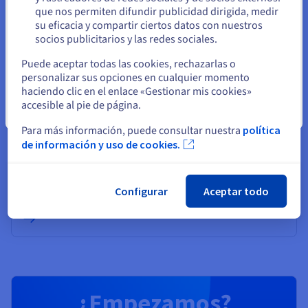
Computación cuántica
Permanezca en el sitio web actual
que nos permiten difundir publicidad dirigida, medir
Explore la informática cuántica con una plataforma
su eficacia y compartir ciertos datos con nuestros
unificada: simula, prueba y ejecuta tus algoritmos en
socios publicitarios y las redes sociales.
emuladores y QPU fácilmente.
Seleccione otro sitio web
Puede aceptar todas las cookies, rechazarlas o
personalizar sus opciones en cualquier momento
Descubrir Quantum as a Service
haciendo clic en el enlace «Gestionar mis cookies»
accesible al pie de página.
Cerrar
Para más información, puede consultar nuestra
política
Identidad, seguridad y operaciones
de información y uso de cookies.
Proteja, gestione y monitorice sus servicios cloud en
OVHcloud
Configurar
Aceptar todo
Descubrir Soluciones Identity, Security & Operations
¿Empezamos?