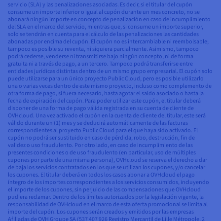
servicio (SLA) y las penalizaciones asociadas. Es decir, si el titular del cupón
consume un importe inferior o igual al cupón durante un mes concreto, no se
abonará ningún importe en concepto de penalización en caso de incumplimiento
del SLA en el marco del servicio, mientras que, si consume un importe superior,
solo se tendrán en cuenta para el cálculo de las penalizaciones las cantidades
abonadas por encima del cupón. El cupón no es intercambiable ni reembolsable;
tampoco es posible su reventa, ni siquiera parcialmente. Asimismo, tampoco
podrá cederse, venderse ni transmitirse bajo ningún concepto, ni de forma
gratuita ni a través de pago, a un tercero. Tampoco podrá transferirse entre
entidades jurídicas distintas dentro de un mismo grupo empresarial. El cupón solo
puede utilizarse para un único proyecto Public Cloud, pero es posible utilizarlo
una o varias veces dentro de este mismo proyecto, incluso como complemento de
otra forma de pago, si fuera necesario, hasta agotar el saldo asociado o hasta la
fecha de expiración del cupón. Para poder utilizar este cupón, el titular deberá
disponer de una forma de pago válida registrada en su cuenta de cliente de
OVHcloud. Una vez activado el cupón en la cuenta de cliente del titular, este será
válido durante un (1) mes y se deducirá automáticamente de las facturas
correspondientes al proyecto Public Cloud para el que haya sido activado. El
cupón no podrá ser sustituido en caso de pérdida, robo, destrucción, fin de
validez o uso fraudulento. Por otro lado, en caso de incumplimiento de las
presentes condiciones o de uso fraudulento (en particular, uso de múltiples
cupones por parte de una misma persona), OVHcloud se reserva el derecho a dar
de baja los servicios contratados en los que se utilizan los cupones, y/o cancelar
los cupones. El titular deberá en todos los casos abonar a OVHcloud el pago
íntegro de los importes correspondientes a los servicios consumidos, incluyendo
el importe de los cupones, sin perjuicio de las compensaciones que OVHcloud
pudiera reclamar. Dentro de los límites autorizados por la legislación vigente, la
responsabilidad de OVHcloud en el marco de esta oferta promocional se limita al
importe del cupón. Los cupones serán creados y emitidos por las empresas
Afiliadas de OVH Groupe SA (537 407 926 Registro Mercantil de Lille Métropole, 2