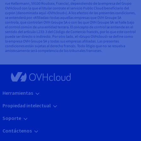
rue Kellermann, 59100 Roubaix, Francia), dependiendo de la empresa del Grupo
OVHcloud con la que el titular contrate el servicio Public Cloud beneficiario del
cupón (denominada aquí «OVHcloud»). A los efectos de las presentes condiciones,
se entenderá por «Afiliadas» todas aquellas empresas que OVH Groupe SA
controla, que controlan OVH Groupe SA o con las que OVH Groupe SA se halle bajo
el control común de una entidad tercera. El concepto de control se entiende en el
sentido del artículo L233-3 del Código de Comercio francés, por lo que este control
puede ser directo o indirecto. Por otro lado, el «Grupo OVHcloud» se define como
la empresa OVH Groupe SA y todas sus empresas afiliadas. Las presentes
condiciones están sujetas al derecho francés. Todo litigio que no se resuelva
amistosamente será competencia de los tribunales franceses.
Herramientas
Propiedad intelectual
Soporte
Contáctenos