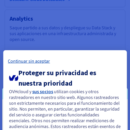
Analytics
Saque partido a sus datos y despliegue su Data Stack y
sus aplicaciones en una infraestructura administrada y
open source.
Descubrir Cloud Analytics
Continuar sin aceptar
Proteger su privacidad es
Data Platform
nuestra prioridad
Cree y despliegue sus proyectos Data & Analytics en
tiempo récord con una solución completa, unificada,
OVHcloud y
sus socios
utilizan cookies y otros
colaborativa y accesible a todos los usuarios.
rastreadores en nuestro sitio web. Algunos rastreadores
son estrictamente necesarios para el funcionamiento del
sitio. Nos permiten, en particular, garantizar la seguridad
Parece que está ubicado en Estados
Descubrir Data Platform
del servicio o asegurar ciertas funcionalidades
Unidos
esenciales. Otros nos permiten realizar mediciones de
audiencia anónimas. Estos rastreadores están exentos de
Computación cuántica
Si quiere hacer un pedido desde Estados Unidos, deberá buscar