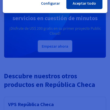
Configurar
Aceptar todo
Cree una cuenta y active sus
servicios en cuestión de minutos
¡Disfrute de
US$ 200
gratis en su primer proyecto Public
Cloud!
Empezar ahora
Descubre nuestros otros
productos en República Checa
VPS República Checa