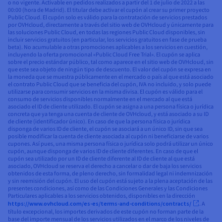
o no vigente. Activable en pedidos realizados a partir del 1 de julio de 2022 a las
00:00 (hora de Madrid). El titular debe activar el cupón al crear su primer proyecto
Public Cloud. El cupón solo es válido para la contratación de servicios prestados
por OVHcloud, directamente a través del sitio web de OVHcloud y únicamente para
las soluciones Public Cloud, en todas las regiones Public Cloud disponibles, sin
incluir servicios gratuitos (en particular, los servicios gratuitos en fase de prueba
beta). No acumulable a otras promociones aplicables a los servicios en cuestión,
incluyendo la oferta promocional «Public Cloud Free Trial». El cupón se aplica
sobre el precio estándar público, tal como aparece en el sitio web de OVHcloud, sin
que este sea objeto de ningún tipo de descuento. El valor del cupón se expresa en
la moneda que se muestra públicamente en el mercado o país al que está asociado
el contrato Public Cloud que se beneficia del cupón, IVA no incluido, y solo puede
utilizarse para consumir servicios en la misma divisa. El cupón es válido para el
consumo de servicios disponibles normalmente en el mercado al que está
asociado el ID de cliente utilizado. El cupón se asigna a una persona física o jurídica
concreta que ya tenga una cuenta de cliente de OVHcloud, y está asociado a su ID
de cliente (identificador único). En caso de que la persona física o jurídica
disponga de varios ID de cliente, el cupón se asociará a un único ID, sin que sea
posible modificar la cuenta de cliente asociada al cupón ni beneficiarse de varios
cupones. Así pues, una misma persona física o jurídica solo podrá utilizar un único
cupón, aunque disponga de varios ID de cliente diferentes. En caso de que el
cupón sea utilizado por un ID de cliente diferente al ID de cliente al que está
asociado, OVHcloud se reserva el derecho a cancelar o dar de baja los servicios
obtenidos de esta forma, de pleno derecho, sin formalidad legal ni indemnización
y sin reemisión del cupón. El uso del cupón está sujeto a la plena aceptación de las
presentes condiciones, así como de las Condiciones Generales y las Condiciones
Particulares aplicables a los servicios obtenidos, disponibles en la dirección
https://www.ovhcloud.com/es-es/terms-and-conditions/contracts/
. A
título excepcional, los importes derivados de este cupón no forman parte de la
base del importe mensual de los servicios utilizados en el marco de los niveles de