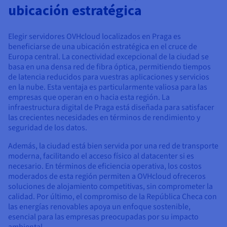
Documentación
Documentación
ubicación estratégica
Precios
Roadmap & Changelog
Roadmap & Changelog
Observabilidad
Disponibilidad por regiones
Documentación
Elegir servidores OVHcloud localizados en Praga es
beneficiarse de una ubicación estratégica en el cruce de
Roadmap & Changelog
Roadmap y Changelog
Europa central. La conectividad excepcional de la ciudad se
basa en una densa red de fibra óptica, permitiendo tiempos
de latencia reducidos para vuestras aplicaciones y servicios
en la nube. Esta ventaja es particularmente valiosa para las
empresas que operan en o hacia esta región. La
infraestructura digital de Praga está diseñada para satisfacer
las crecientes necesidades en términos de rendimiento y
seguridad de los datos.
Además, la ciudad está bien servida por una red de transporte
moderna, facilitando el acceso físico al datacenter si es
necesario. En términos de eficiencia operativa, los costos
moderados de esta región permiten a OVHcloud ofreceros
soluciones de alojamiento competitivas, sin comprometer la
calidad. Por último, el compromiso de la República Checa con
las energías renovables apoya un enfoque sostenible,
esencial para las empresas preocupadas por su impacto
ambiental.