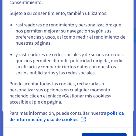
consentimiento.
el sitio web adecuado y crear una cuenta.
Explore la informática cuántica con una plataforma
Sujeto a su consentimiento, también utilizamos:
unificada: simula, prueba y ejecuta tus algoritmos en
Ve a la página web Estados Unidos
emuladores y QPU fácilmente.
rastreadores de rendimiento y personalización: que
us.ovhcloud.com/
Inglés
USD - $
nos permiten mejorar su navegación según sus
preferencias y usos, así como medir el rendimiento de
Descubrir Quantum as a Service
nuestras páginas;
o
y rastreadores de redes sociales y de socios externos:
Identidad, seguridad y operaciones
Permanezca en el sitio web actual
que nos permiten difundir publicidad dirigida, medir
su eficacia y compartir ciertos datos con nuestros
Proteja, gestione y monitorice sus servicios cloud en
socios publicitarios y las redes sociales.
OVHcloud
Seleccione otro sitio web
Puede aceptar todas las cookies, rechazarlas o
Descubrir Soluciones Identity, Security & Operations
personalizar sus opciones en cualquier momento
haciendo clic en el enlace «Gestionar mis cookies»
accesible al pie de página.
Cerrar
Para más información, puede consultar nuestra
política
de información y uso de cookies.
¿Empezamos?