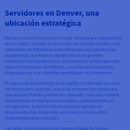
Documentación
Documentación
Precios
Roadmap & Changelog
Roadmap & Changelog
Observabilidad
Servidores en Denver, una
Disponibilidad por regiones
Documentación
ubicación estratégica
Roadmap & Changelog
Roadmap y Changelog
Denver se posiciona como un lugar clave para el alojamiento
de sus datos. Situado en el corazón de Estados Unidos, este
datacenter de OVHcloud se beneficia de una conectividad
excepcional, con enlaces rápidos hacia las grandes
metrópolis norteamericanas. Esta posición central permite
reducir los tiempos de latencia, un activo crucial para las
empresas con una clientela repartida por el continente.
El bajo coste de la energía en la región, combinado con una
infraestructura robusta, ofrece un entorno favorable para
operaciones fiables y eficientes. Además, Colorado invierte
masivamente en energías renovables, especialmente en
energía solar. Estas iniciativas permiten apoyar un
alojamiento más sostenible, en línea con los desafíos
medioambientales actuales.
Las redes de transporte bien desarrolladas de Denver