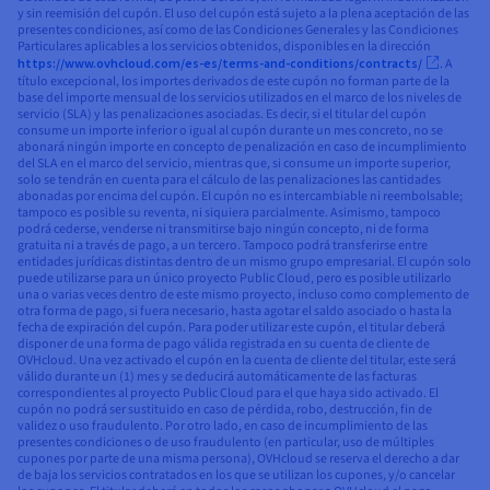
y sin reemisión del cupón. El uso del cupón está sujeto a la plena aceptación de las
presentes condiciones, así como de las Condiciones Generales y las Condiciones
Particulares aplicables a los servicios obtenidos, disponibles en la dirección
https://www.ovhcloud.com/es-es/terms-and-conditions/contracts/
. A
título excepcional, los importes derivados de este cupón no forman parte de la
base del importe mensual de los servicios utilizados en el marco de los niveles de
servicio (SLA) y las penalizaciones asociadas. Es decir, si el titular del cupón
consume un importe inferior o igual al cupón durante un mes concreto, no se
abonará ningún importe en concepto de penalización en caso de incumplimiento
del SLA en el marco del servicio, mientras que, si consume un importe superior,
solo se tendrán en cuenta para el cálculo de las penalizaciones las cantidades
abonadas por encima del cupón. El cupón no es intercambiable ni reembolsable;
tampoco es posible su reventa, ni siquiera parcialmente. Asimismo, tampoco
podrá cederse, venderse ni transmitirse bajo ningún concepto, ni de forma
gratuita ni a través de pago, a un tercero. Tampoco podrá transferirse entre
entidades jurídicas distintas dentro de un mismo grupo empresarial. El cupón solo
puede utilizarse para un único proyecto Public Cloud, pero es posible utilizarlo
una o varias veces dentro de este mismo proyecto, incluso como complemento de
otra forma de pago, si fuera necesario, hasta agotar el saldo asociado o hasta la
fecha de expiración del cupón. Para poder utilizar este cupón, el titular deberá
disponer de una forma de pago válida registrada en su cuenta de cliente de
OVHcloud. Una vez activado el cupón en la cuenta de cliente del titular, este será
válido durante un (1) mes y se deducirá automáticamente de las facturas
correspondientes al proyecto Public Cloud para el que haya sido activado. El
cupón no podrá ser sustituido en caso de pérdida, robo, destrucción, fin de
validez o uso fraudulento. Por otro lado, en caso de incumplimiento de las
presentes condiciones o de uso fraudulento (en particular, uso de múltiples
cupones por parte de una misma persona), OVHcloud se reserva el derecho a dar
de baja los servicios contratados en los que se utilizan los cupones, y/o cancelar