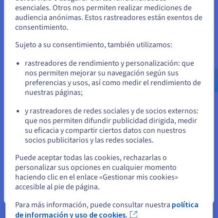
Unidos
esenciales. Otros nos permiten realizar mediciones de
audiencia anónimas. Estos rastreadores están exentos de
Descubrir Data Platform
Si quiere hacer un pedido desde Estados Unidos, deberá buscar
consentimiento.
el sitio web adecuado y crear una cuenta.
Sujeto a su consentimiento, también utilizamos:
Computación cuántica
Ve a la página web Estados Unidos
rastreadores de rendimiento y personalización: que
us.ovhcloud.com/
Inglés
USD - $
Explore la informática cuántica con una plataforma
nos permiten mejorar su navegación según sus
unificada: simula, prueba y ejecuta tus algoritmos en
preferencias y usos, así como medir el rendimiento de
emuladores y QPU fácilmente.
nuestras páginas;
o
y rastreadores de redes sociales y de socios externos:
Descubrir Quantum as a Service
Permanezca en el sitio web actual
que nos permiten difundir publicidad dirigida, medir
su eficacia y compartir ciertos datos con nuestros
socios publicitarios y las redes sociales.
Identidad, seguridad y operaciones
Seleccione otro sitio web
Puede aceptar todas las cookies, rechazarlas o
Proteja, gestione y monitorice sus servicios cloud en
personalizar sus opciones en cualquier momento
OVHcloud
haciendo clic en el enlace «Gestionar mis cookies»
accesible al pie de página.
Cerrar
Descubrir Soluciones Identity, Security & Operations
Para más información, puede consultar nuestra
política
de información y uso de cookies.