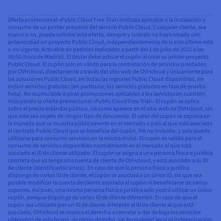
Oferta promocional «Public Cloud Free Trial» limitada aplicable a la instalación y
consumo de un primer proyecto del servicio Public Cloud. Cualquier cliente, sea
nuevo o no, puede solicitar esta oferta, siempre y cuando no haya creado con
anterioridad un proyecto Public Cloud, independientemente de si este último está
o no vigente. Activable en pedidos realizados a partir del 1 de julio de 2022 a las
00:00 (hora de Madrid). El titular debe activar el cupón al crear su primer proyecto
Public Cloud. El cupón solo es válido para la contratación de servicios prestados
por OVHcloud, directamente a través del sitio web de OVHcloud y únicamente para
las soluciones Public Cloud, en todas las regiones Public Cloud disponibles, sin
incluir servicios gratuitos (en particular, los servicios gratuitos en fase de prueba
beta). No acumulable a otras promociones aplicables a los servicios en cuestión,
incluyendo la oferta promocional «Public Cloud Free Trial». El cupón se aplica
sobre el precio estándar público, tal como aparece en el sitio web de OVHcloud, sin
que este sea objeto de ningún tipo de descuento. El valor del cupón se expresa en
la moneda que se muestra públicamente en el mercado o país al que está asociado
el contrato Public Cloud que se beneficia del cupón, IVA no incluido, y solo puede
utilizarse para consumir servicios en la misma divisa. El cupón es válido para el
consumo de servicios disponibles normalmente en el mercado al que está
asociado el ID de cliente utilizado. El cupón se asigna a una persona física o jurídica
concreta que ya tenga una cuenta de cliente de OVHcloud, y está asociado a su ID
de cliente (identificador único). En caso de que la persona física o jurídica
disponga de varios ID de cliente, el cupón se asociará a un único ID, sin que sea
posible modificar la cuenta de cliente asociada al cupón ni beneficiarse de varios
cupones. Así pues, una misma persona física o jurídica solo podrá utilizar un único
cupón, aunque disponga de varios ID de cliente diferentes. En caso de que el
cupón sea utilizado por un ID de cliente diferente al ID de cliente al que está
asociado, OVHcloud se reserva el derecho a cancelar o dar de baja los servicios
obtenidos de esta forma, de pleno derecho, sin formalidad legal ni indemnización