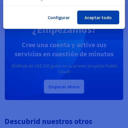
Configurar
Aceptar todo
¿Empezamos?
Cree una cuenta y active sus
servicios en cuestión de minutos
¡Disfrute de
US$ 200
gratis en su primer proyecto Public
Cloud!
Empezar ahora
Descubrid nuestros otros