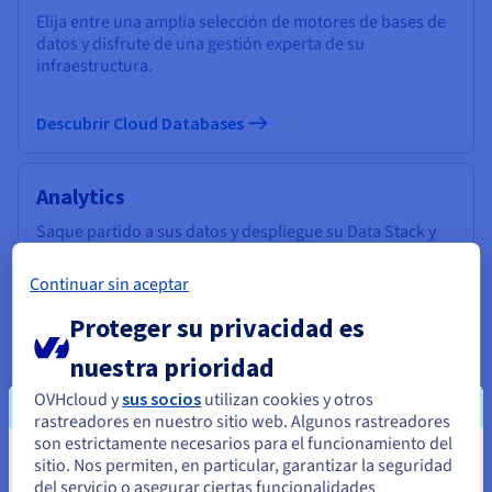
Elija entre una amplia selección de motores de bases de
datos y disfrute de una gestión experta de su
infraestructura.
Descubrir Cloud Databases
Analytics
Saque partido a sus datos y despliegue su Data Stack y
sus aplicaciones en una infraestructura administrada y
open source.
Continuar sin aceptar
Proteger su privacidad es
Descubrir Cloud Analytics
nuestra prioridad
OVHcloud y
sus socios
utilizan cookies y otros
Data Platform
rastreadores en nuestro sitio web. Algunos rastreadores
Cree y despliegue sus proyectos Data & Analytics en
son estrictamente necesarios para el funcionamiento del
tiempo récord con una solución completa, unificada,
sitio. Nos permiten, en particular, garantizar la seguridad
Parece que está ubicado en Estados
colaborativa y accesible a todos los usuarios.
del servicio o asegurar ciertas funcionalidades