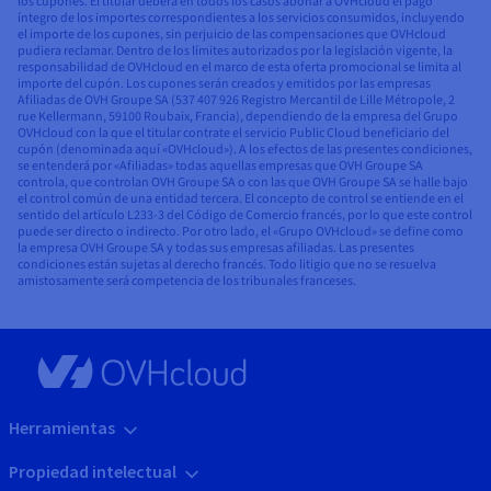
los cupones. El titular deberá en todos los casos abonar a OVHcloud el pago
íntegro de los importes correspondientes a los servicios consumidos, incluyendo
el importe de los cupones, sin perjuicio de las compensaciones que OVHcloud
pudiera reclamar. Dentro de los límites autorizados por la legislación vigente, la
responsabilidad de OVHcloud en el marco de esta oferta promocional se limita al
importe del cupón. Los cupones serán creados y emitidos por las empresas
Afiliadas de OVH Groupe SA (537 407 926 Registro Mercantil de Lille Métropole, 2
rue Kellermann, 59100 Roubaix, Francia), dependiendo de la empresa del Grupo
OVHcloud con la que el titular contrate el servicio Public Cloud beneficiario del
cupón (denominada aquí «OVHcloud»). A los efectos de las presentes condiciones,
se entenderá por «Afiliadas» todas aquellas empresas que OVH Groupe SA
controla, que controlan OVH Groupe SA o con las que OVH Groupe SA se halle bajo
el control común de una entidad tercera. El concepto de control se entiende en el
sentido del artículo L233-3 del Código de Comercio francés, por lo que este control
puede ser directo o indirecto. Por otro lado, el «Grupo OVHcloud» se define como
la empresa OVH Groupe SA y todas sus empresas afiliadas. Las presentes
condiciones están sujetas al derecho francés. Todo litigio que no se resuelva
amistosamente será competencia de los tribunales franceses.
Herramientas
Propiedad intelectual