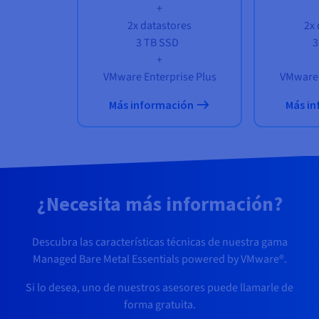
+
2x datastores
2x 
3 TB SSD
3
+
VMware Enterprise Plus
VMware 
Más información
Más i
¿Necesita más información?
Descubra las características técnicas de nuestra gama
Managed Bare Metal Essentials powered by VMware®.
Si lo desea, uno de nuestros asesores puede llamarle de
forma gratuita.