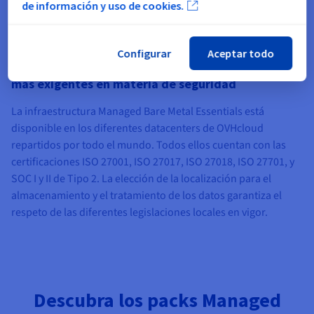
de información y uso de cookies.
Configurar
Aceptar todo
Solución de confianza conforme con los estándares
más exigentes en materia de seguridad
La infraestructura Managed Bare Metal Essentials está
disponible en los diferentes datacenters de OVHcloud
repartidos por todo el mundo. Todos ellos cuentan con las
certificaciones ISO 27001, ISO 27017, ISO 27018, ISO 27701, y
SOC I y II de Tipo 2. La elección de la localización para el
almacenamiento y el tratamiento de los datos garantiza el
respeto de las diferentes legislaciones locales en vigor.
Descubra los packs Managed