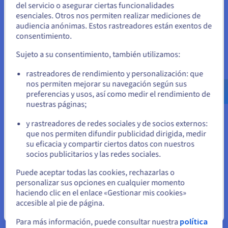
del servicio o asegurar ciertas funcionalidades
de fallo, el servidor físico secundario tomará el relevo del
Unidos
esenciales. Otros nos permiten realizar mediciones de
principal automáticamente y reanudará el servicio, de forma
audiencia anónimas. Estos rastreadores están exentos de
totalmente transparente para los usuarios.
Si quiere hacer un pedido desde Estados Unidos, deberá buscar
consentimiento.
el sitio web adecuado y crear una cuenta.
Sujeto a su consentimiento, también utilizamos:
Ve a la página web Estados Unidos
rastreadores de rendimiento y personalización: que
us.ovhcloud.com/
Inglés
USD - $
nos permiten mejorar su navegación según sus
preferencias y usos, así como medir el rendimiento de
Disponibilidad de servicio mejorada
nuestras páginas;
o
La virtualización le permitirá simplificar todos los procesos y
y rastreadores de redes sociales y de socios externos:
Permanezca en el sitio web actual
que nos permiten difundir publicidad dirigida, medir
tareas
,
independientemente de sus necesidades y de la
su eficacia y compartir ciertos datos con nuestros
complejidad de su entorno. Disfrute de funcionalidades como
socios publicitarios y las redes sociales.
la migración en caliente, la distribución de la carga de trabajo
Seleccione otro sitio web
o la monitorización avanzada, integradas por defecto en su
Puede aceptar todas las cookies, rechazarlas o
personalizar sus opciones en cualquier momento
infraestructura administrada por OVHcloud.
haciendo clic en el enlace «Gestionar mis cookies»
accesible al pie de página.
Descubrir la virtualización de VMware
Cerrar
Para más información, puede consultar nuestra
política