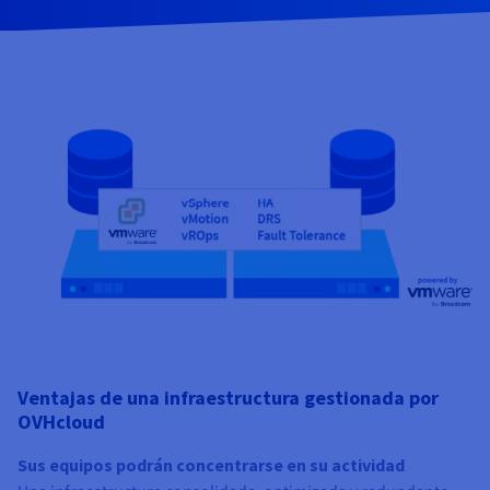
Documentación
Documentación
Precios
Roadmap & Changelog
Roadmap & Changelog
Observabilidad
Disponibilidad por regiones
Documentación
Roadmap & Changelog
Roadmap y Changelog
Ventajas de una infraestructura gestionada por
OVHcloud
Sus equipos podrán concentrarse en su actividad