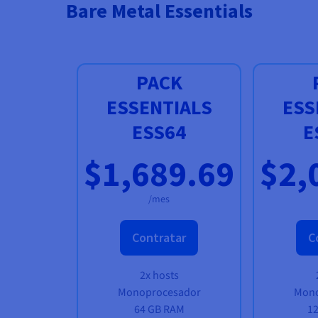
Bare Metal Essentials
PACK
ESSENTIALS
ESS
ESS64
E
$1,689.69
$2,
/mes
Contratar
C
2x hosts
Monoprocesador
Mono
64 GB RAM
1