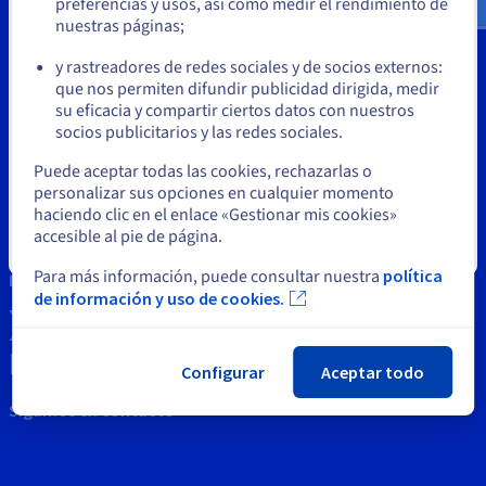
Documentación
Documentación
preferencias y usos, así como medir el rendimiento de
Precios
nuestras páginas;
o
Roadmap & Changelog
Roadmap & Changelog
Observabilidad
Disponibilidad por regiones
Herramientas
y rastreadores de redes sociales y de socios externos:
Documentación
Permanezca en el sitio web actual
que nos permiten difundir publicidad dirigida, medir
Roadmap & Changelog
Roadmap y Changelog
Propiedad intelectual
su eficacia y compartir ciertos datos con nuestros
socios publicitarios y las redes sociales.
Soporte
Seleccione otro sitio web
Puede aceptar todas las cookies, rechazarlas o
personalizar sus opciones en cualquier momento
Contáctenos
haciendo clic en el enlace «Gestionar mis cookies»
accesible al pie de página.
Noticias
Cerrar
Para más información, puede consultar nuestra
política
Redes sociales
de información y uso de cookies.
Configurar
Aceptar todo
Sigamos en contacto