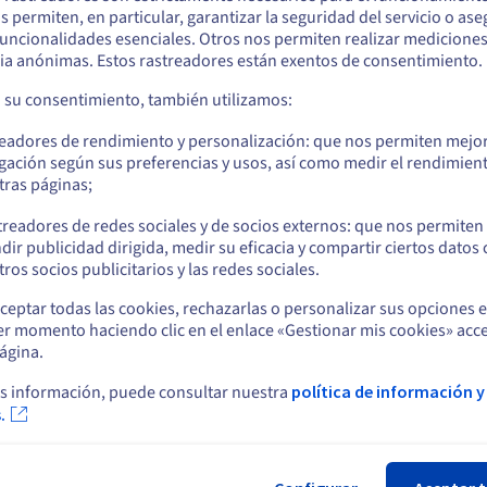
arece que está ubicado en Estados Unidos
os permiten, en particular, garantizar la seguridad del servicio o as
da
Los servidores Scale son perfectos para los
Se
 funcionalidades esenciales. Otros nos permiten realizar medicione
usos de la computación confidencial gracias a
ba
quiere hacer un pedido desde Estados Unidos, deberá buscar el sitio web
ia anónimas. Estos rastreadores están exentos de consentimiento.
su arquitectura AMD EPYC de 5ª generación
Mo
cuado y crear una cuenta.
a
(Zen 5). Esta integra funciones avanzadas de
Fi
a su consentimiento, también utilizamos:
as.
cifrado por hardware, asegurando la
ser
Ve a la página web Estados Unidos
protección de los datos en memoria y en
readores de rendimiento y personalización: que nos permiten mejo
us.ovhcloud.com/
bare-metal
Inglés
USD - $
ejecución, sin afectar al rendimiento.
gación según sus preferencias y usos, así como medir el rendimien
tras páginas;
o
treadores de redes sociales y de socios externos: que nos permiten
dir publicidad dirigida, medir su eficacia y compartir ciertos datos
Permanezca en el sitio web actual
ros socios publicitarios y las redes sociales.
ceptar todas las cookies, rechazarlas o personalizar sus opciones 
te
Noticias
er momento haciendo clic en el enlace «Gestionar mis cookies» acce
Seleccione otro sitio web
ágina.
o de ayuda
Espacio de prensa
Blog
s información, puede consultar nuestra
política de información y
o de aprendizaje
.
Redes sociales
rio
Cer
unity
s de soporte