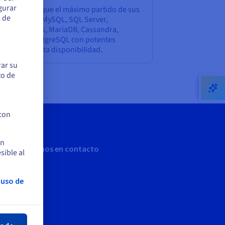
egurar
leccione y saque el máximo partido de sus
s de
ses de datos MySQL, SQL Server,
ngoDB, Redis, MariaDB, Cassandra,
leMaker y PostgreSQL con potentes
vidores de alta disponibilidad.
rar su
to de
 con
en
Sigamos en contacto
sible al
 uso de
rar