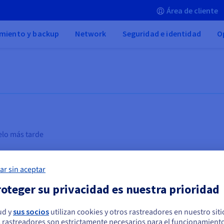
Área de cliente
miento y backup
Network
Seguridad e identidad
O
elo más tarde
ar sin aceptar
oteger su privacidad es nuestra prioridad
ud y
sus socios
utilizan cookies y otros rastreadores en nuestro sit
n
Computación confidencial
Ba
 rastreadores son estrictamente necesarios para el funcionamiento