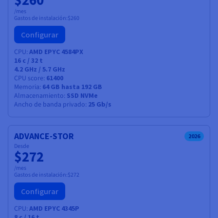
/mes
Gastos de instalación:
$260
Configurar
CPU
AMD EPYC 4584PX
16
c /
32
t
4.2 GHz / 5.7 GHz
CPU score
61400
Memoria
64 GB hasta 192 GB
Almacenamiento
SSD NVMe
Ancho de banda privado
25 Gb/s
ADVANCE-STOR
2026
Desde
$272
/mes
Gastos de instalación:
$272
Configurar
CPU
AMD EPYC 4345P
8
c /
16
t