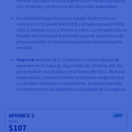
centros de datos de última generación están equipados
Documentación
Documentación
Precios
con sistemas y protocolos de seguridad avanzados.
Roadmap & Changelog
Roadmap & Changelog
Observabilidad
Disponibilidad por regiones
Escalabilidad bajo demanda Amplíe fácilmente sus
Documentación
recursos, incluyendo RAM DDR y almacenamiento RAID
Roadmap & Changelog
Roadmap y Changelog
SSD, a medida que su empresa crece. La infraestructura
flexible de OVHcloud le permite mejorar la potencia de
procesamiento de forma transparente siempre que lo
necesite.
Soporte
experto 24/7 : Confíe en nuestro equipo de
expertos en la materia, disponible las 24 horas del día,
para resolver sus dudas o problemas técnicos. Nuestra
supervisión y mantenimiento proactivos aseguran que
su servidor funcione sin problemas, lo que le permite
concentrarse en los objetivos principales de su negocio.
ADVANCE-1
2024
Desde
$107