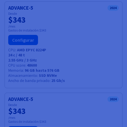
ADVANCE-5
2024
Desde
$343
/mes
Gastos de instalación:
$343
Configurar
CPU
AMD EPYC 8224P
24
c /
48
t
2.55 GHz / 3 GHz
CPU score
48600
Memoria
96 GB hasta 576 GB
Almacenamiento
SSD NVMe
Ancho de banda privado
25 Gb/s
ADVANCE-5
2024
Desde
$343
/mes
Gastos de instalación:
$343