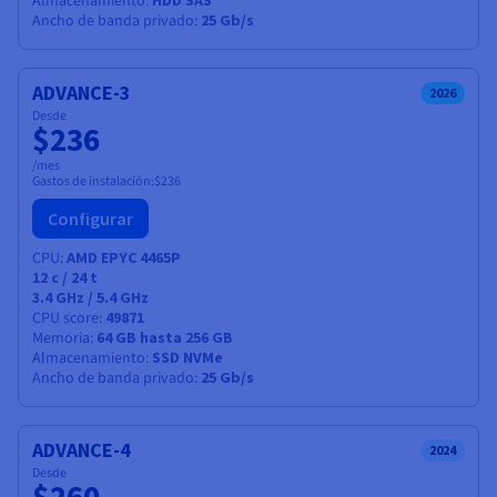
Almacenamiento
Ancho de banda privado
25 Gb/s
ADVANCE-3
2026
Desde
$236
/mes
Gastos de instalación:
$236
Configurar
CPU
AMD EPYC 4465P
12
c /
24
t
3.4 GHz / 5.4 GHz
CPU score
49871
Memoria
64 GB hasta 256 GB
Almacenamiento
SSD NVMe
Ancho de banda privado
25 Gb/s
ADVANCE-4
2024
Desde
$260