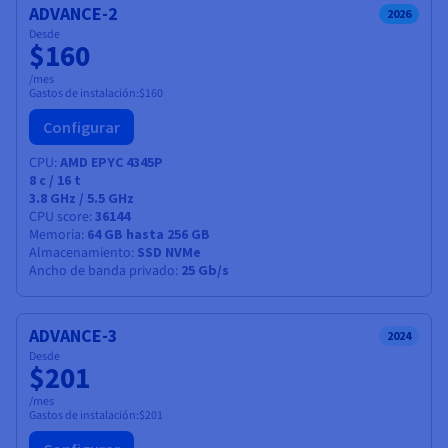
ADVANCE-2
2026
Desde
$160
/mes
Gastos de instalación:
$160
Configurar
CPU
AMD EPYC 4345P
8
c /
16
t
3.8 GHz / 5.5 GHz
CPU score
36144
Memoria
64 GB hasta 256 GB
Almacenamiento
SSD NVMe
Ancho de banda privado
25 Gb/s
ADVANCE-3
2024
Desde
$201
/mes
Gastos de instalación:
$201