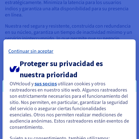
estratégicamente. Minimiza la latencia para los usuarios
indios y garantiza una alta disponibilidad para su presencia
en línea.
Nuestra red segura y resistente, construida con redundancia
en su núcleo, garantiza un tiempo de inactividad mínimo y un
servicio ininterrumpido, lo que permite que su negocio
funcione sin problemas y de manera eficiente.
Continuar sin aceptar
Proteger su privacidad es
nuestra prioridad
Escalabilidad
OVHcloud y
sus socios
utilizan cookies y otros
rastreadores en nuestro sitio web. Algunos rastreadores
La infraestructura de OVHcloud está diseñada para adaptarse
son estrictamente necesarios para el funcionamiento del
a la evolución de las exigencias de su actividad. Nuestros
sitio. Nos permiten, en particular, garantizar la seguridad
Parece que está ubicado en Estados
servidores dedicados ofrecen una plataforma fiable y
del servicio o asegurar ciertas funcionalidades
adaptable para sus aplicaciones, permitiéndole añadir
Unidos
esenciales. Otros nos permiten realizar mediciones de
recursos sin esfuerzo según sus necesidades.
audiencia anónimas. Estos rastreadores están exentos de
Si quiere hacer un pedido desde Estados Unidos, deberá buscar
Esta capacidad de ampliación garantiza que su solución de
consentimiento.
el sitio web adecuado y crear una cuenta.
alojamiento pueda gestionar el tráfico creciente, los
Sujeto a su consentimiento, también utilizamos: