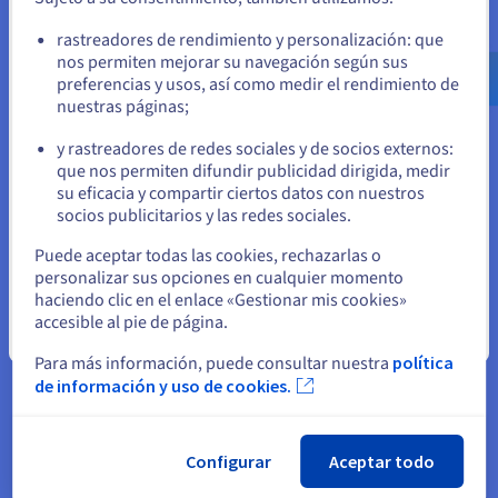
crecientes requisitos de almacenamiento de datos y las
cambiantes necesidades informáticas, lo que favorece el
Ve a la página web Estados Unidos
rastreadores de rendimiento y personalización: que
crecimiento de su empresa en todos los pasos.
us.ovhcloud.com/
Inglés
USD - $
nos permiten mejorar su navegación según sus
preferencias y usos, así como medir el rendimiento de
nuestras páginas;
o
y rastreadores de redes sociales y de socios externos:
Permanezca en el sitio web actual
que nos permiten difundir publicidad dirigida, medir
Durabilidad
su eficacia y compartir ciertos datos con nuestros
Equipamos nuestros servidores optimizados para India con
socios publicitarios y las redes sociales.
soluciones innovadoras y únicas para maximizar la
Seleccione otro sitio web
Puede aceptar todas las cookies, rechazarlas o
durabilidad y la eficiencia.
personalizar sus opciones en cualquier momento
Entre ellas se incluyen la tecnología de watercooling con
haciendo clic en el enlace «Gestionar mis cookies»
eficiencia energética, la sólida protección anti-DDoS
accesible al pie de página.
Cerrar
desarrollada internamente por nuestros expertos en
Para más información, puede consultar nuestra
política
seguridad y funciones fáciles de usar como el acceso gratuito
a la API y las plantillas de SO para una gestión transparente.
de información y uso de cookies.
Configurar
Aceptar todo