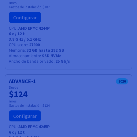
/mes
Gastos de instalación:
$107
Configurar
CPU
AMD EPYC 4244P
6
c /
12
t
3.8 GHz / 5.1 GHz
CPU score
27900
Memoria
32 GB hasta 192 GB
Almacenamiento
SSD NVMe
Ancho de banda privado
25 Gb/s
ADVANCE-1
2026
Desde
$124
/mes
Gastos de instalación:
$124
Configurar
CPU
AMD EPYC 4245P
6
c /
12
t