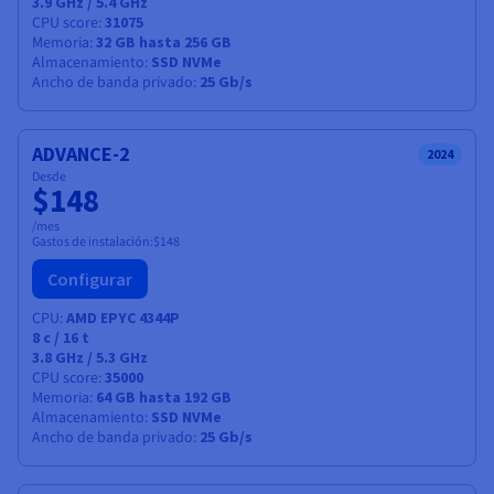
3.9 GHz / 5.4 GHz
CPU score
31075
Memoria
32 GB hasta 256 GB
Almacenamiento
SSD NVMe
Ancho de banda privado
25 Gb/s
ADVANCE-2
2024
Desde
$148
/mes
Gastos de instalación:
$148
Configurar
CPU
AMD EPYC 4344P
8
c /
16
t
3.8 GHz / 5.3 GHz
CPU score
35000
Memoria
64 GB hasta 192 GB
Almacenamiento
SSD NVMe
Ancho de banda privado
25 Gb/s