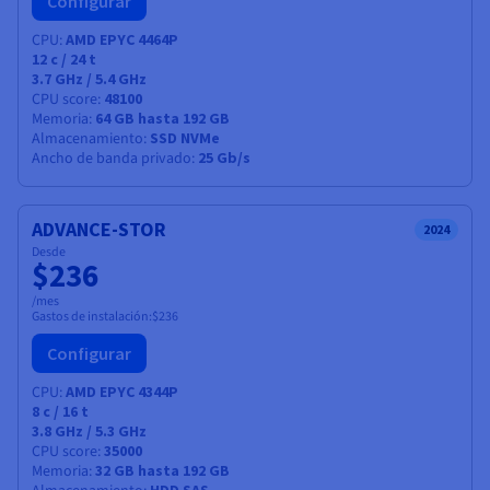
Configurar
CPU
AMD EPYC 4464P
12
c /
24
t
3.7 GHz / 5.4 GHz
CPU score
48100
Memoria
64 GB hasta 192 GB
Almacenamiento
SSD NVMe
Ancho de banda privado
25 Gb/s
ADVANCE-STOR
2024
Desde
$236
/mes
Gastos de instalación:
$236
Configurar
CPU
AMD EPYC 4344P
8
c /
16
t
3.8 GHz / 5.3 GHz
CPU score
35000
Memoria
32 GB hasta 192 GB
HDD SAS