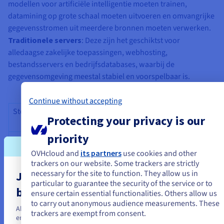
modellen voor artificiële intelligentie moeten trainen,
datamining op grote schaal moeten uitvoeren en omvangrijke
gegevensstromen uit meerdere bronnen moeten verwerken.
Traditionele servers
: Deze zijn het geschiktst voor
alledaagse zakelijke toepassingen, webhosting,
bestandsservers en bedrijfsdatabases, waarbij de
gegevensomgeving meestal stabiel en voorspelbaar is.
Continue without accepting
Storage – volume
Prestaties – snelheid
Prijs/Prestaties
Protecting your privacy is our
waarde
priority
Om betekenisvolle
Dedicated servers
Dedicated serv
inzichten op te
leveren de brute
bieden de best
OVHcloud and
its partners
use cookies and other
trackers on our website. Some trackers are strictly
leveren, moet u
kracht en prestaties
prijs-
necessary for the site to function. They allow us in
Je lijkt je in Verenigde Staten te
enorme volumes met
die nodig zijn voor
prestatieverho
particular to guarantee the security of the service or to
veel verschillende
de intensieve
en ongeëvenaa
bevinden.
ensure certain essential functionalities. Others allow us
typen data inzetten.
verwerkingseisen
schaalbaarheid
to carry out anonymous audience measurements. These
Als je wilt bestellen vanuit [land], moet je de juiste website doorblade
Daardoor wordt
van big data en
big dataprojec
trackers are exempt from consent.
en een account aanmaken.