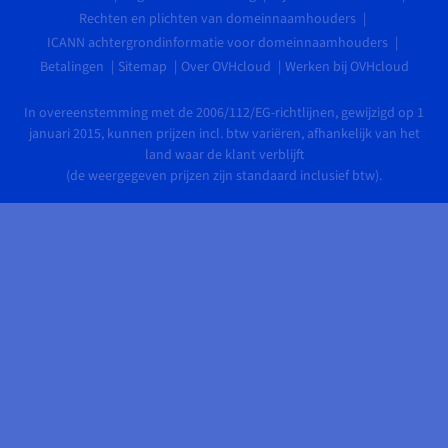
Rechten en plichten van domeinnaamhouders
ICANN achtergrondinformatie voor domeinnaamhouders
Betalingen
Sitemap
Over OVHcloud
Werken bij OVHcloud
In overeenstemming met de 2006/112/EG-richtlijnen, gewijzigd op 1
januari 2015, kunnen prijzen incl. btw variëren, afhankelijk van het
land waar de klant verblijft
(de weergegeven prijzen zijn standaard inclusief btw).