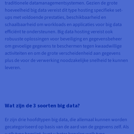
Documentatie
Documentatie
Documentatie
traditionele datamanagementsystemen. Gezien de grote
Tarieven
Roadmap & Changelog
Roadmap & Changelog
Roadmap & Changelog
Monitoring
hoeveelheid big data vereist dit type hosting specifieke set-
Beschikbaarheid per regio
ups met voldoende prestaties, beschikbaarheid en
Documentatie
schaalbaarheid om workloads en applicaties voor big data
Roadmap & Changelog
Roadmap & Changelog
efficiënt te ondersteunen. Big data hosting vereist ook
robuuste oplossingen voor beveiliging en gegevensbeheer
om gevoelige gegevens te beschermen tegen kwaadwillige
activiteiten en om de grote verscheidenheid aan gegevens
plus de voor de verwerking noodzakelijke snelheid te kunnen
leveren.
Wat zijn de 3 soorten big data?
Er zijn drie hoofdtypen big data, die allemaal kunnen worden
gecategoriseerd op basis van de aard van de gegevens zelf. Als