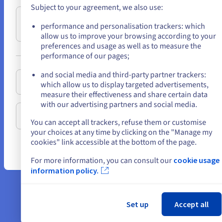
storage een
realtime analyses.
enterprise-niv
Subject to your agreement, we also use:
doorlopende
die klantgegev
Go to Verenigde Staten website
De aanpasbare Scale
uitdaging. Dedicated
omvormen tot
performance and personalisation trackers: which
us.ovhcloud.com/
bare-metal
Engels
USD - $
en High Grade
servers van
krachtige busi
allow us to improve your browsing according to your
servers van
preferences and usage as well as to measure the
OVHcloud worden
intelligence, di
OVHcloud, die voor
performance of our pages;
or
standaard geleverd
duurzame groe
big data ontworpen
met 500 GB storage.
genereert.
and social media and third-party partner trackers:
zijn, zijn voorzien
Blijf op de huidige website
Daarnaast kunt u
which allow us to display targeted advertisements,
van Intel en AMD
Zo zullen uw
measure their effectiveness and share certain data
moeiteloos meer
processors met 24
gegevens maxi
with our advertising partners and social media.
beveiligde
tot 64 cores (48 tot
waarde voor u
Selecteer een andere website
opslagruimte
You can accept all trackers, refuse them or customise
128 threads), zodat
bedrijf oplever
toevoegen, waar en
your choices at any time by clicking on the "Manage my
ze altijd constant
hoe u ze ook m
cookies" link accessible at the bottom of the page.
wanneer het maar
hoge prestaties
gebruiken wilt.
nodig is.
Sl
For more information, you can consult our
cookie usage
leveren.
information policy.
Set up
Accept all