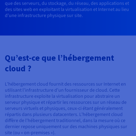
Roadmap & Changelog
que des serveurs, du stockage, du réseau, des applications et
AI Endpoints - Catalogue des modèles
Roadmap & Changelog
Roadmap & Changelog
Tarifs
Revendeurs
Tarifs
HYCU for OVHcloud
des sites web en exploitant la virtualisation et Internet au lieu
Guides et documentation
Managed HSM
Disponibilités par régions
MCP Server
Cloud Native
BGP Services
CDN Infrastructure
Bases de données additionnelles
Quantum
d’une infrastructure physique sur site.
DISTRIBUER MON TRAFIC
USAGES
AI Endpoints - Bases API
Roadmap & Changelog
Tous les usages
Documentation
Guides et documentation
SAP HANA ON OVHCLOUD
Load Balancer
Dedicated HSM
Roadmap & Changelog
Résilience et AZ
Conformité et certifications
AI & HPC
BGP Services
Option Certificats SSL
Sécurité
PROTECTION & SÉCURITÉ
AI Endpoints - Batch API
Tarifs
SAP HANA on Bare Metal
Roadmap & Changelog
Documentation
Disponibilités par régions
Infrastructure Anti-DDoS
Infrastructure Anti-DDoS
Grid computing
OPCP Packager
Option CDN
PROTECTION & SÉCURITÉ
Opérations
Roadmap & Changelog
Tarifs
Documentation
SAP HANA on Private Cloud
GPUS
Qu’est-ce que l’hébergement
Disponibilités par régions
Roadmap & Changelog
Protection Game DDoS
Virtualisation et conteneurisation
Infrastructure Anti-DDoS
CLOUD READY
USAGES
Nvidia H200
Développeurs
Documentation
Tarifs
cloud ?
Roadmap & Changelog
Disponibilités par régions
Tarifs
Cloud ready
DNSSEC
Site web et application métier
DNSSEC
Comment créer un site web ?
Nvidia H100
Documentation
Documentation
L’hébergement cloud fournit des ressources sur Internet en
Tarifs
Roadmap & Changelog
Roadmap & Changelog
Self-Service Portal, API & IaC
SSL Gateway
Tous les usages
SSL Gateway
Héberger votre site WordPress
utilisant l’infrastructure d’un fournisseur de cloud. Cette
Régions
Nvidia L40S
infrastructure exploite la virtualisation pour abstraire un
Documentation
IAM & Tenant Management
Créer mon site en 1 click
serveur physique et répartir les ressources sur un réseau de
Roadmap & Changelog
Nvidia L4
Documentation
Tarifs
Documentation
serveurs virtuels et physiques, ceux-ci étant généralement
répartis dans plusieurs datacenters. L’hébergement cloud
Roadmap & Changelog
OS & licences
Roadmap & Changelog
Gouvernance & Quotas
Créer ma boutique en ligne
diffère de l’hébergement traditionnel, dans la mesure où ce
Toutes les GPUs →
Documentation
dernier repose uniquement sur des machines physiques sur
Roadmap & Changelog
Observabilité
site (ou « on-premises »).