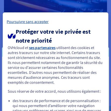
Poursuivre sans accepter
Infrastructure
Protéger votre vie privée est
Avec l’hébergement traditionnel, l’infrastructure est
notre priorité
composée de serveurs physiques hébergés dans les locaux de
l’entreprise (sur site ou on-premises) ou dans un datacenter.
OVHcloud et
ses partenaires
utilisent des cookies et
Ces serveurs peuvent être partagés entre plusieurs
autres traceurs sur notre site internet. Certains traceurs
utilisateurs (hébergement mutualisé), dédiés à un seul
sont strictement nécessaires au fonctionnement du site.
utilisateur (hébergement dédié) ou partitionnés en machines
Ils nous permettent notamment de garantir la sécurité du
Vous semblez être localisé en États-
virtuelles (serveurs privés virtuels ou VPS). A contrario,
service ou d'assurer certaines fonctionnalités
l’hébergement cloud utilise des infrastructures virtualisées et
essentielles. D’autres nous permettent de réaliser des
Unis.
une connexion internet pour fournir des ressources
mesures d’audience anonymes. Ces traceurs sont
informatiques telles que le stockage, les machines virtuelles
exemptés de consentement.
Pour commander, rendez-vous sur le site de votre pays (États-
et le réseau. L’hébergement cloud repose sur le concept
Unis) et créez un compte.
d’Infrastructure as a Service (IaaS), selon lequel les
Sous réserve de votre accord, nous utilisons également :
fournisseurs de cloud fournissent des machines virtuelles et
Allez sur le site États-Unis
autres infrastructures « as a service » (en tant que service) sur
des traceurs de performance et de personnalisation :
Internet. Cette approche permet d’éliminer la nécessité pour
qui nous permettent d’améliorer votre navigation
us.ovhcloud.com/
Anglais
USD - $
les entreprises d’acheter, d’entretenir et d’alimenter leurs
selon vos préférences et usages ainsi que de mesurer