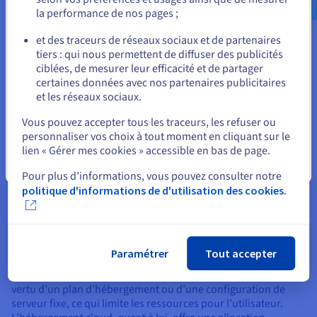
propres machines sur site.
la performance de nos pages ;
ou
Évolutivité
et des traceurs de réseaux sociaux et de partenaires
tiers : qui nous permettent de diffuser des publicités
Rester sur le site actuel
L’hébergement traditionnel offre une évolutivité limitée. Les
ciblées, de mesurer leur efficacité et de partager
utilisateurs ont souvent besoin d’acheter des serveurs
certaines données avec nos partenaires publicitaires
additionnels, de migrer ou de passer à des plans plus coûteux
et les réseaux sociaux.
lorsqu’ils veulent monter en puissance et prendre en charge
Sélectionner un autre site web
des ressources ou un trafic accrus. A contrario, l’hébergement
Vous pouvez accepter tous les traceurs, les refuser ou
cloud est hautement évolutif. Les utilisateurs peuvent
personnaliser vos choix à tout moment en cliquant sur le
facilement augmenter leur mémoire, leur CPU (processeur) et
lien « Gérer mes cookies » accessible en bas de page.
leurs instances pour gérer l’augmentation du trafic et des
Fermer
Pour plus d’informations, vous pouvez consulter notre
ressources, sans avoir à investir davantage dans une
infrastructure ni à entreprendre une migration ou un
politique d'informations de d'utilisation des cookies.
changement de plan stressant.
Allocation des ressources
Paramétrer
Tout accepter
L’hébergement traditionnel alloue les ressources (telles que
la mémoire, le stockage et le CPU) de manière statique en
vertu d’un plan d’hébergement ou d’une configuration de
serveur fixe, ce qui limite les ressources pour l’utilisateur.