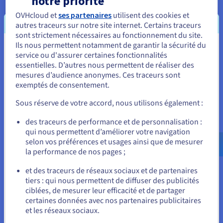
notre priorité
plateforme unifiée : simulez, testez et exécutez vos
OVHcloud et
ses partenaires
utilisent des cookies et
algorithmes sur des émulateurs et QPU en toute
autres traceurs sur notre site internet. Certains traceurs
simplicité.
sont strictement nécessaires au fonctionnement du site.
Ils nous permettent notamment de garantir la sécurité du
Vous semblez être localisé en États-
Découvrir Quantum as a Service
service ou d'assurer certaines fonctionnalités
essentielles. D’autres nous permettent de réaliser des
Unis.
mesures d’audience anonymes. Ces traceurs sont
Identité, sécurité et opérations
exemptés de consentement.
Pour commander, rendez-vous sur le site de votre pays (États-
Unis) et créez un compte.
Sécurisez, gérez et monitorez vos services cloud chez
Sous réserve de votre accord, nous utilisons également :
OVHcloud
Allez sur le site États-Unis
des traceurs de performance et de personnalisation :
qui nous permettent d’améliorer votre navigation
us.ovhcloud.com/
Anglais
USD - $
Découvrir Solutions Identité, sécurité et opérations
selon vos préférences et usages ainsi que de mesurer
la performance de nos pages ;
ou
et des traceurs de réseaux sociaux et de partenaires
tiers : qui nous permettent de diffuser des publicités
Rester sur le site actuel
ciblées, de mesurer leur efficacité et de partager
certaines données avec nos partenaires publicitaires
Prêt à vous lancer ?
et les réseaux sociaux.
Sélectionner un autre site web