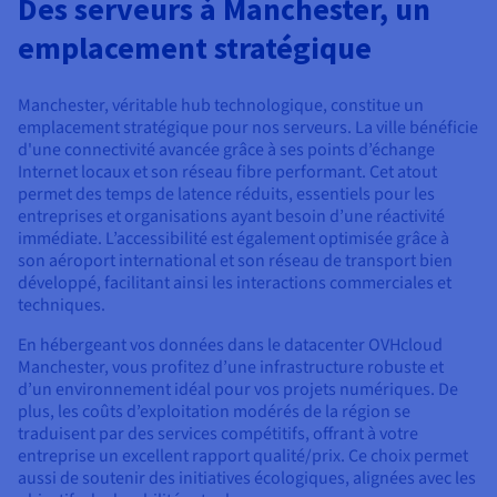
Des serveurs à Manchester, un
Documentation
Tarifs
Roadmap & Changelog
emplacement stratégique
Disponibilités par régions
Roadmap & Changelog
Documentation
Roadmap & Changelog
Manchester, véritable hub technologique, constitue un
emplacement stratégique pour nos serveurs. La ville bénéficie
d'une connectivité avancée grâce à ses points d’échange
Internet locaux et son réseau fibre performant. Cet atout
permet des temps de latence réduits, essentiels pour les
entreprises et organisations ayant besoin d’une réactivité
immédiate. L’accessibilité est également optimisée grâce à
son aéroport international et son réseau de transport bien
développé, facilitant ainsi les interactions commerciales et
techniques.
En hébergeant vos données dans le datacenter OVHcloud
Manchester, vous profitez d’une infrastructure robuste et
d’un environnement idéal pour vos projets numériques. De
plus, les coûts d’exploitation modérés de la région se
traduisent par des services compétitifs, offrant à votre
entreprise un excellent rapport qualité/prix. Ce choix permet
aussi de soutenir des initiatives écologiques, alignées avec les