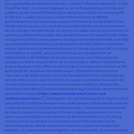
cours applicables aux services concernés, y compris l’offre promotionnelle « Public
Cloud Free Trial ». Le coupon s’applique sur les tarifs standards publics (tels que
publié sur le site internet d’OVHcloud) ne faisant pas l’objet d’une remise quelle
qu’elle soit. La valeur du coupon est exprimée dans la devise affichée
publiquement pour le marché/pays auquel est rattaché le contrat Public Cloud
bénéficiant du coupon, hors taxes, et ne peut être utilisée que pour consommer
des services dans la même devise. Le coupon est valable pour la consommation de
services usuellement disponibles dans le marché auquel est rattaché le NIC utilisé.
Le coupon est attribué à une personne physique ou morale déterminée ayant déjà
un compte client chez OVHcloud, et est rattaché à son NIC OVHcloud (identifiant
unique ; dans le cas où la personne physique ou morale a plusieurs NIC, le coupon
est rattaché à un seul NIC, sans possibilité de pouvoir changer le NIC de
rattachement, ni de bénéficier de plusieurs coupons). Une même personne
physique ou morale ne peut utiliser qu’un seul coupon, même si cette personne
dispose de plusieurs NIC différents. Dans le cas où le coupon est utilisé par un NIC
autre que le NIC auquel est rattaché le coupon, OVHcloud se réserve le droit
d’annuler ou de résilier de plein droit, sans formalité judiciaire ni indemnité, les
services obtenus ainsi, sans ré-émission du coupon. L’utilisation du coupon est
soumise à l’acceptation sans réserve des présentes conditions, ainsi que des
Conditions Générales et Conditions Particulières applicables aux services obtenus,
accessibles à l’adresse
https://www.ovhcloud.com/fr/terms-and-
conditions/contracts/
Par exception, les montants issus de ce coupon ne font
pas partie de l’assiette du montant mensuel des services utilisés dans les cadre des
niveaux de services (SLA) et des pénalités associées ; c’est-à-dire que si le titulaire
du coupon consomme un montant inférieur ou égal au coupon pour un mois
donné, aucune pénalité ne sera versé en cas de manquement à un SLA dans le
cadre du service, tandis que s’il consomme un montant supérieur, seul les
montants payés au-delà du coupon seront pris en compte dans le calcul des
pénalités. Le coupon est non échangeable, non remboursable, et non revendable,