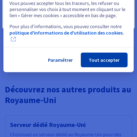
Vous pouvez accepter tous les traceurs, les refuser ou
Créez un compte et activez vos
personnaliser vos choix à tout moment en cliquant sur le
lien « Gérer mes cookies » accessible en bas de page.
services dans la minute
Fermer
Pour plus d’informations, vous pouvez consulter notre
Bénéficiez de
2 000 Dhs
offerts sur votre premier projet
politique d'informations de d'utilisation des cookies.
Public Cloud
Démarrer maintenant
Paramétrer
Tout accepter
Découvrez nos autres produits au
Royaume-Uni
Serveur dédié Royaume-Uni
Choisissez un serveur dédié au Royaume-Uni pour des