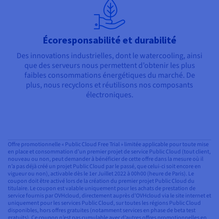
Écoresponsabilité et durabilité
Des innovations industrielles, dont le watercooling, ainsi
que des serveurs nous permettent d’obtenir les plus
faibles consommations énergétiques du marché. De
plus, nous recyclons et réutilisons nos composants
électroniques.
Offre promotionnelle « Public Cloud Free Trial » limitée applicable pour toute mise
en place et consommation d’un premier projet de service Public Cloud (tout client,
nouveau ou non, peut demander à bénéficier de cette offre dans la mesure où il
n’a pas déjà créé un projet Public Cloud par le passé, que celui-ci soit encore en
vigueur ou non), activable dès le 1er Juillet 2022 à 00h00 (heure de Paris). Le
coupon doit être activé lors de la création du premier projet Public Cloud du
titulaire. Le coupon est valable uniquement pour les achats de prestation de
service fournis par OVHcloud, directement auprès d’OVHcloud via le site internet et
uniquement pour les services Public Cloud, sur toutes les régions Public Cloud
disponibles, hors offres gratuites (notamment services en phase de beta test
gratuits). Ce coupon n’est pas cumulable avec d’autres offres promotionnelles en