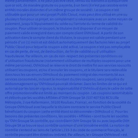
même partiellement. Il ne peut pas être cédé, vendu ou transmis à quelque titre
que ce soit, de manière gratuite ou payante, à un tiers (il n’est pas cessible entre
entités morales distinctes d’un même groupe de société). Le coupon n’est
utilisable que pour un seul projet Public Cloud, mais peut être utilisé en une ou
plusieurs fois pour ce projet, en complément si nécessaire avec un autre moyen de
paiement, jusqu’à l’épuisement du solde ou l’arrivée du terme de validité du
coupon. Pour utiliser ce coupon, le titulaire doit disposer d’un moyen de
paiement valide enregistré dans son compte client OVHcloud. A partir de son
activation dans le compte client du titulaire, le coupon est valide pendant une
période d’un (1) mois et est déduit automatiquement des factures liées au projet
Public Cloud pour lequel le coupon a été activé. Le coupon n’est pas remplaçable
en cas de perte, de vol, de destruction, de fin de validité ou d’utilisation
frauduleuse. Par ailleurs, en cas de non-respect des présentes conditions ou
d’utilisation frauduleuse (notamment utilisation de multiples coupons pour une
même personne), OVHcloud se réserve le droit de mettre fin aux services souscrits
utilisant les coupons, et/ou d’annuler les coupons, et le titulaire sera redevable
dans tous les cas envers OVHcloud du paiement intégral des montants lié aux
services consommés, incluant le montant du/des coupons, sans préjudice du
dédommagement qu’OVHcloud pourrait réclamer. Dans les limites de ce qui est
autorisé par les lois en vigueur, la responsabilité d’OVHcloud dans le cadre de cette
offre promotionnelle est limité au montant du coupon. Les coupons seront établis
et délivrés par les sociétés Affiliées d’OVH Groupe SA (537 407 926 RCS Lille
Métropole, 2 rue Kellermann, 59100 Roubaix, France), en fonction de la société du
Groupe OVHcloud avec laquelle le titulaire contracte le service Public Cloud
bénéficiant du coupon (cette entité étant ici dénommée « OVHcloud »). Pour les
besoins des présentes conditions, les sociétés « Affiliées » sont toute les sociétés
qu’OVH Groupe SA contrôle, qui contrôlent OVH Groupe SA ou avec laquelle OVH
Groupe SA se trouve sous contrôle commun d’une troisième entité. La notion de
contrôle s’entend au sens de l’article L233-3 du code de commerce français, le
contrôle pouvant être direct ou indirect. Par ailleurs, le « Groupe OVHcloud » est