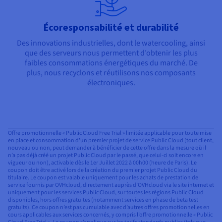
Écoresponsabilité et durabilité
Des innovations industrielles, dont le watercooling, ainsi
que des serveurs nous permettent d’obtenir les plus
faibles consommations énergétiques du marché. De
plus, nous recyclons et réutilisons nos composants
électroniques.
Offre promotionnelle « Public Cloud Free Trial » limitée applicable pour toute mise
en place et consommation d’un premier projet de service Public Cloud (tout client,
nouveau ou non, peut demander à bénéficier de cette offre dans la mesure où il
n’a pas déjà créé un projet Public Cloud par le passé, que celui-ci soit encore en
vigueur ou non), activable dès le 1er Juillet 2022 à 00h00 (heure de Paris). Le
coupon doit être activé lors de la création du premier projet Public Cloud du
titulaire. Le coupon est valable uniquement pour les achats de prestation de
service fournis par OVHcloud, directement auprès d’OVHcloud via le site internet et
uniquement pour les services Public Cloud, sur toutes les régions Public Cloud
disponibles, hors offres gratuites (notamment services en phase de beta test
gratuits). Ce coupon n’est pas cumulable avec d’autres offres promotionnelles en
cours applicables aux services concernés, y compris l’offre promotionnelle « Public