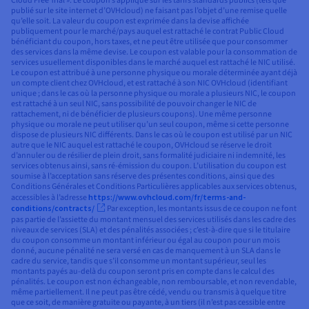
Cloud Free Trial ». Le coupon s’applique sur les tarifs standards publics (tels que
publié sur le site internet d’OVHcloud) ne faisant pas l’objet d’une remise quelle
qu’elle soit. La valeur du coupon est exprimée dans la devise affichée
publiquement pour le marché/pays auquel est rattaché le contrat Public Cloud
bénéficiant du coupon, hors taxes, et ne peut être utilisée que pour consommer
des services dans la même devise. Le coupon est valable pour la consommation de
services usuellement disponibles dans le marché auquel est rattaché le NIC utilisé.
Le coupon est attribué à une personne physique ou morale déterminée ayant déjà
un compte client chez OVHcloud, et est rattaché à son NIC OVHcloud (identifiant
unique ; dans le cas où la personne physique ou morale a plusieurs NIC, le coupon
est rattaché à un seul NIC, sans possibilité de pouvoir changer le NIC de
rattachement, ni de bénéficier de plusieurs coupons). Une même personne
physique ou morale ne peut utiliser qu’un seul coupon, même si cette personne
dispose de plusieurs NIC différents. Dans le cas où le coupon est utilisé par un NIC
autre que le NIC auquel est rattaché le coupon, OVHcloud se réserve le droit
d’annuler ou de résilier de plein droit, sans formalité judiciaire ni indemnité, les
services obtenus ainsi, sans ré-émission du coupon. L’utilisation du coupon est
soumise à l’acceptation sans réserve des présentes conditions, ainsi que des
Conditions Générales et Conditions Particulières applicables aux services obtenus,
accessibles à l’adresse
https://www.ovhcloud.com/fr/terms-and-
conditions/contracts/
Par exception, les montants issus de ce coupon ne font
pas partie de l’assiette du montant mensuel des services utilisés dans les cadre des
niveaux de services (SLA) et des pénalités associées ; c’est-à-dire que si le titulaire
du coupon consomme un montant inférieur ou égal au coupon pour un mois
donné, aucune pénalité ne sera versé en cas de manquement à un SLA dans le
cadre du service, tandis que s’il consomme un montant supérieur, seul les
montants payés au-delà du coupon seront pris en compte dans le calcul des
pénalités. Le coupon est non échangeable, non remboursable, et non revendable,
même partiellement. Il ne peut pas être cédé, vendu ou transmis à quelque titre
que ce soit, de manière gratuite ou payante, à un tiers (il n’est pas cessible entre