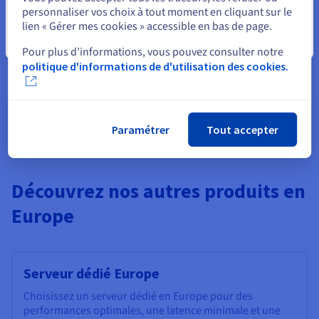
Créez un compte et activez vos
personnaliser vos choix à tout moment en cliquant sur le
services dans la minute
lien « Gérer mes cookies » accessible en bas de page.
Fermer
Pour plus d’informations, vous pouvez consulter notre
Bénéficiez de
2 000 Dhs
offerts sur votre premier projet
politique d'informations de d'utilisation des cookies.
Public Cloud
Démarrer maintenant
Paramétrer
Tout accepter
Découvrez nos autres produits en
Europe
Serveur dédié Europe
Choisissez un serveur dédié en Europe pour des
performances optimales, une latence minimale et une