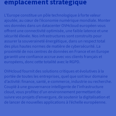
emplacement stratégique
Documentation
Tarifs
Roadmap & Changelog
Disponibilités par régions
Roadmap & Changelog
L’Europe constitue un pôle technologique à forte valeur
Documentation
ajoutée, au cœur de l’économie numérique mondiale. Monter
Roadmap & Changelog
vos données dans un datacenter OVHcloud européen vous
offrent une connectivité optimisée, une faible latence et une
sécurité élevée. Nos infrastructures sont construits pour
assurer la souveraineté énergétique, dans un respect total
des plus hautes normes de matière de cybersécurité. La
proximité de nos centres de données en France et en Europe
garantit une confiance accrue avec vos clients français et
européens, donc cette totalité avec le RGPD.
OVHcloud fournit des solutions critiques et évolutives à la
portée de toutes les entreprises, quel que soit leur domaine
d’activité: finance, santé, e-commerce, industrie ou recherche.
Couplé à une gouvernance intelligente de l’infrastructure
cloud, vous profitez d’un environnement permettant de
suivre vos projets d’envergure, de soutenir la digitalisation et
de lancer de nouvelles applications à l’échelle européenne.