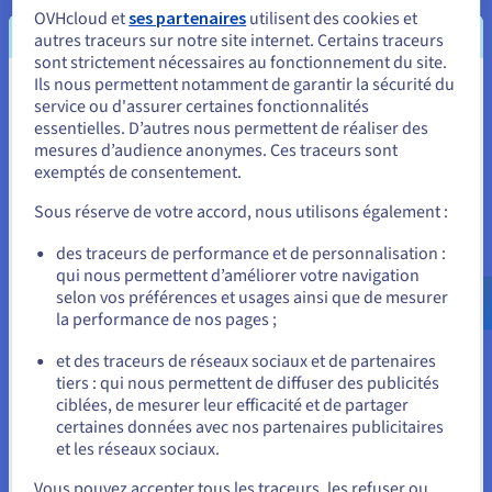
algorithmes sur des émulateurs et QPU en toute
OVHcloud et
ses partenaires
utilisent des cookies et
simplicité.
autres traceurs sur notre site internet. Certains traceurs
sont strictement nécessaires au fonctionnement du site.
Ils nous permettent notamment de garantir la sécurité du
Découvrir Quantum as a Service
Vous semblez être localisé en États-
service ou d'assurer certaines fonctionnalités
essentielles. D’autres nous permettent de réaliser des
Unis.
mesures d’audience anonymes. Ces traceurs sont
Identité, sécurité et opérations
exemptés de consentement.
Pour commander, rendez-vous sur le site de votre pays (États-
Unis) et créez un compte.
Sécurisez, gérez et monitorez vos services cloud chez
Sous réserve de votre accord, nous utilisons également :
OVHcloud
Allez sur le site États-Unis
des traceurs de performance et de personnalisation :
qui nous permettent d’améliorer votre navigation
us.ovhcloud.com/
Anglais
USD - $
Découvrir Solutions Identité, sécurité et opérations
selon vos préférences et usages ainsi que de mesurer
la performance de nos pages ;
ou
et des traceurs de réseaux sociaux et de partenaires
tiers : qui nous permettent de diffuser des publicités
Rester sur le site actuel
ciblées, de mesurer leur efficacité et de partager
Prêt à vous lancer ?
certaines données avec nos partenaires publicitaires
et les réseaux sociaux.
Sélectionner un autre site web
Vous pouvez accepter tous les traceurs, les refuser ou