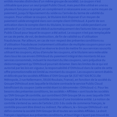
entités morales distinctes d’un même groupe de société). Le coupon n’est
utilisable que pour un seul projet Public Cloud, mais peut être utilisé en une ou
plusieurs fois pour ce projet, en complément si nécessaire avec un autre moyen de
paiement, jusqu’à l’épuisement du solde ou l’arrivée du terme de validité du
coupon. Pour utiliser ce coupon, le titulaire doit disposer d’un moyen de
paiement valide enregistré dans son compte client OVHcloud. A partir de son
activation dans le compte client du titulaire, le coupon est valide pendant une
période d’un (1) mois et est déduit automatiquement des factures liées au projet
Public Cloud pour lequel le coupon a été activé. Le coupon n’est pas remplaçable
en cas de perte, de vol, de destruction, de fin de validité ou d’utilisation
frauduleuse. Par ailleurs, en cas de non-respect des présentes conditions ou
d’utilisation frauduleuse (notamment utilisation de multiples coupons pour une
même personne), OVHcloud se réserve le droit de mettre fin aux services souscrits
utilisant les coupons, et/ou d’annuler les coupons, et le titulaire sera redevable
dans tous les cas envers OVHcloud du paiement intégral des montants lié aux
services consommés, incluant le montant du/des coupons, sans préjudice du
dédommagement qu’OVHcloud pourrait réclamer. Dans les limites de ce qui est
autorisé par les lois en vigueur, la responsabilité d’OVHcloud dans le cadre de cette
offre promotionnelle est limité au montant du coupon. Les coupons seront établis
et délivrés par les sociétés Affiliées d’OVH Groupe SA (537 407 926 RCS Lille
Métropole, 2 rue Kellermann, 59100 Roubaix, France), en fonction de la société du
Groupe OVHcloud avec laquelle le titulaire contracte le service Public Cloud
bénéficiant du coupon (cette entité étant ici dénommée « OVHcloud »). Pour les
besoins des présentes conditions, les sociétés « Affiliées » sont toute les sociétés
qu’OVH Groupe SA contrôle, qui contrôlent OVH Groupe SA ou avec laquelle OVH
Groupe SA se trouve sous contrôle commun d’une troisième entité. La notion de
contrôle s’entend au sens de l’article L233-3 du code de commerce français, le
contrôle pouvant être direct ou indirect. Par ailleurs, le « Groupe OVHcloud » est
défini comme la société OVH Groupe SA et toutes ses sociétés Affiliées. Le droit
français s’applique aux présentes conditions, et tout litige n’ayant pas trouvé de