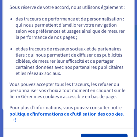
Unis) et créez un compte.
Sous réserve de votre accord, nous utilisons également :
Informatique quantique
Allez sur le site États-Unis
des traceurs de performance et de personnalisation :
Explorez l’informatique quantique grâce à une
qui nous permettent d’améliorer votre navigation
us.ovhcloud.com/
Anglais
USD - $
plateforme unifiée : simulez, testez et exécutez vos
selon vos préférences et usages ainsi que de mesurer
algorithmes sur des émulateurs et QPU en toute
la performance de nos pages ;
ou
simplicité.
et des traceurs de réseaux sociaux et de partenaires
tiers : qui nous permettent de diffuser des publicités
Rester sur le site actuel
Découvrir Quantum as a Service
ciblées, de mesurer leur efficacité et de partager
certaines données avec nos partenaires publicitaires
et les réseaux sociaux.
Identité, sécurité et opérations
Sélectionner un autre site web
Vous pouvez accepter tous les traceurs, les refuser ou
Sécurisez, gérez et monitorez vos services cloud chez
personnaliser vos choix à tout moment en cliquant sur le
OVHcloud
lien « Gérer mes cookies » accessible en bas de page.
Fermer
Pour plus d’informations, vous pouvez consulter notre
Découvrir Solutions Identité, sécurité et opérations
politique d'informations de d'utilisation des cookies.