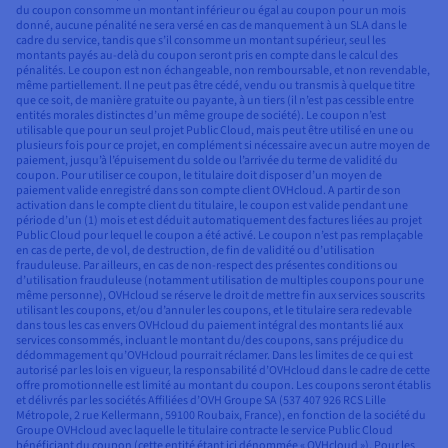
du coupon consomme un montant inférieur ou égal au coupon pour un mois
donné, aucune pénalité ne sera versé en cas de manquement à un SLA dans le
cadre du service, tandis que s’il consomme un montant supérieur, seul les
montants payés au-delà du coupon seront pris en compte dans le calcul des
pénalités. Le coupon est non échangeable, non remboursable, et non revendable,
même partiellement. Il ne peut pas être cédé, vendu ou transmis à quelque titre
que ce soit, de manière gratuite ou payante, à un tiers (il n’est pas cessible entre
entités morales distinctes d’un même groupe de société). Le coupon n’est
utilisable que pour un seul projet Public Cloud, mais peut être utilisé en une ou
plusieurs fois pour ce projet, en complément si nécessaire avec un autre moyen de
paiement, jusqu’à l’épuisement du solde ou l’arrivée du terme de validité du
coupon. Pour utiliser ce coupon, le titulaire doit disposer d’un moyen de
paiement valide enregistré dans son compte client OVHcloud. A partir de son
activation dans le compte client du titulaire, le coupon est valide pendant une
période d’un (1) mois et est déduit automatiquement des factures liées au projet
Public Cloud pour lequel le coupon a été activé. Le coupon n’est pas remplaçable
en cas de perte, de vol, de destruction, de fin de validité ou d’utilisation
frauduleuse. Par ailleurs, en cas de non-respect des présentes conditions ou
d’utilisation frauduleuse (notamment utilisation de multiples coupons pour une
même personne), OVHcloud se réserve le droit de mettre fin aux services souscrits
utilisant les coupons, et/ou d’annuler les coupons, et le titulaire sera redevable
dans tous les cas envers OVHcloud du paiement intégral des montants lié aux
services consommés, incluant le montant du/des coupons, sans préjudice du
dédommagement qu’OVHcloud pourrait réclamer. Dans les limites de ce qui est
autorisé par les lois en vigueur, la responsabilité d’OVHcloud dans le cadre de cette
offre promotionnelle est limité au montant du coupon. Les coupons seront établis
et délivrés par les sociétés Affiliées d’OVH Groupe SA (537 407 926 RCS Lille
Métropole, 2 rue Kellermann, 59100 Roubaix, France), en fonction de la société du
Groupe OVHcloud avec laquelle le titulaire contracte le service Public Cloud
bénéficiant du coupon (cette entité étant ici dénommée « OVHcloud »). Pour les