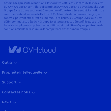
besoins des présentes conditions, les sociétés « Affiliées » sont toute les sociétés
qu’OVH Groupe SA contrôle, qui contrôlent OVH Groupe SA ou avec laquelle OVH
Groupe SA se trouve sous contrôle commun d’une troisième entité. La notion de
contrôle s’entend au sens de l’article L233-3 du code de commerce français, le
contrôle pouvant être direct ou indirect. Par ailleurs, le « Groupe OVHcloud » est
défini comme la société OVH Groupe SA et toutes ses sociétés Affiliées. Le droit
français s’applique aux présentes conditions, et tout litige n’ayant pas trouvé de
solution amiable sera soumis à la compétence des tribunaux français.
Outils
Propriété Intellectuelle
Support
Contactez nous
News