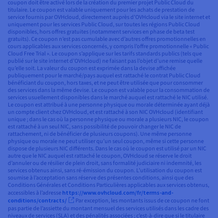
coupon doit être activé lors de la création du premier projet Public Cloud du
titulaire. Le coupon est valable uniquement pour les achats de prestation de
service fournis par OVHcloud, directement auprès d’OVHcloud via le site internet et
uniquement pour les services Public Cloud, sur toutes les régions Public Cloud
disponibles, hors offres gratuites (notamment services en phase de beta test
gratuits). Ce coupon n’est pas cumulable avec d’autres offres promotionnelles en
cours applicables aux services concernés, y compris l’offre promotionnelle « Public
Cloud Free Trial ». Le coupon s’applique sur les tarifs standards publics (tels que
publié sur le site internet d’OVHcloud) ne faisant pas l’objet d’une remise quelle
qu’elle soit. La valeur du coupon est exprimée dans la devise affichée
publiquement pour le marché/pays auquel est rattaché le contrat Public Cloud
bénéficiant du coupon, hors taxes, et ne peut être utilisée que pour consommer
des services dans la même devise. Le coupon est valable pour la consommation de
services usuellement disponibles dans le marché auquel est rattaché le NIC utilisé.
Le coupon est attribué à une personne physique ou morale déterminée ayant déjà
un compte client chez OVHcloud, et est rattaché à son NIC OVHcloud (identifiant
unique ; dans le cas où la personne physique ou morale a plusieurs NIC, le coupon
est rattaché à un seul NIC, sans possibilité de pouvoir changer le NIC de
rattachement, ni de bénéficier de plusieurs coupons). Une même personne
physique ou morale ne peut utiliser qu’un seul coupon, même si cette personne
dispose de plusieurs NIC différents. Dans le cas où le coupon est utilisé par un NIC
autre que le NIC auquel est rattaché le coupon, OVHcloud se réserve le droit
d’annuler ou de résilier de plein droit, sans formalité judiciaire ni indemnité, les
services obtenus ainsi, sans ré-émission du coupon. L’utilisation du coupon est
soumise à l’acceptation sans réserve des présentes conditions, ainsi que des
Conditions Générales et Conditions Particulières applicables aux services obtenus,
accessibles à l’adresse
https://www.ovhcloud.com/fr/terms-and-
conditions/contracts/
Par exception, les montants issus de ce coupon ne font
pas partie de l’assiette du montant mensuel des services utilisés dans les cadre des
niveaux de services (SLA) et des pénalités associées ; c’est-à-dire que si le titulaire