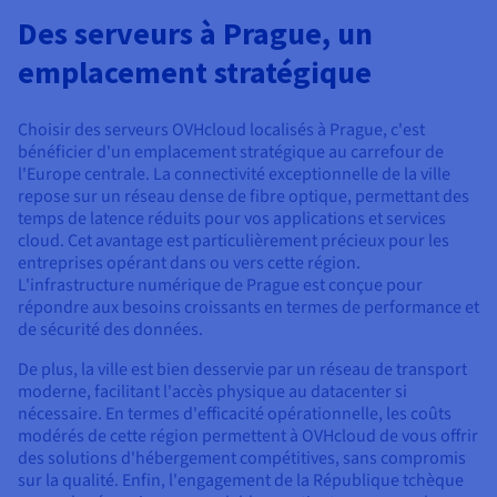
Documentation
Tarifs
Des serveurs à Prague, un
Roadmap & Changelog
Disponibilités par régions
Roadmap & Changelog
emplacement stratégique
Documentation
Roadmap & Changelog
Choisir des serveurs OVHcloud localisés à Prague, c'est
bénéficier d'un emplacement stratégique au carrefour de
l'Europe centrale. La connectivité exceptionnelle de la ville
repose sur un réseau dense de fibre optique, permettant des
temps de latence réduits pour vos applications et services
cloud. Cet avantage est particulièrement précieux pour les
entreprises opérant dans ou vers cette région.
L'infrastructure numérique de Prague est conçue pour
répondre aux besoins croissants en termes de performance et
de sécurité des données.
De plus, la ville est bien desservie par un réseau de transport
moderne, facilitant l'accès physique au datacenter si
nécessaire. En termes d'efficacité opérationnelle, les coûts
modérés de cette région permettent à OVHcloud de vous offrir
des solutions d'hébergement compétitives, sans compromis
sur la qualité. Enfin, l'engagement de la République tchèque