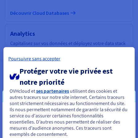
Découvrir Cloud Databases
Analytics
Capitalisez sur vos données et déployez votre data stack
et vos applications avec une infrastructure managée et
open source.
Poursuivre sans accepter
Protéger votre vie privée est
Découvrir Cloud Analytics
notre priorité
OVHcloud et
ses partenaires
utilisent des cookies et
Data Platform
autres traceurs sur notre site internet. Certains traceurs
Réalisez et déployez vos projets Data & Analytics en un
sont strictement nécessaires au fonctionnement du site.
temps record avec une solution complète, unifiée,
Ils nous permettent notamment de garantir la sécurité du
Vous semblez être localisé en États-
collaborative et accessible à tous.
service ou d'assurer certaines fonctionnalités
essentielles. D’autres nous permettent de réaliser des
Unis.
mesures d’audience anonymes. Ces traceurs sont
Découvrir Data Platform
exemptés de consentement.
Pour commander, rendez-vous sur le site de votre pays (États-