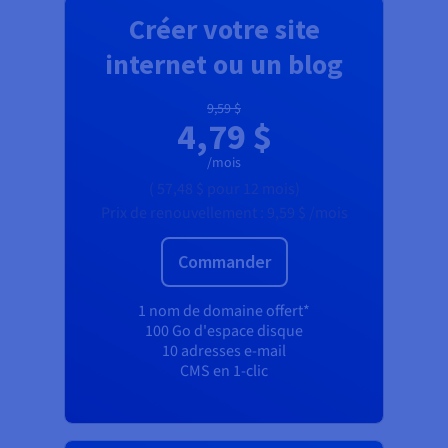
Créer votre site
internet ou un blog
9,59 $
4,79 $
/mois
(
57,48 $
pour 12 mois)
Prix de renouvellement :
9,59 $
/mois
Commander
1 nom de domaine offert*
100 Go d'espace disque
10 adresses e-mail
CMS en 1-clic