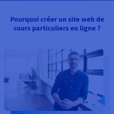
Documentation
Tarifs
Roadmap & Changelog
Disponibilités par régions
Roadmap & Changelog
Documentation
Pourquoi créer un site web de
Roadmap & Changelog
cours particuliers en ligne ?