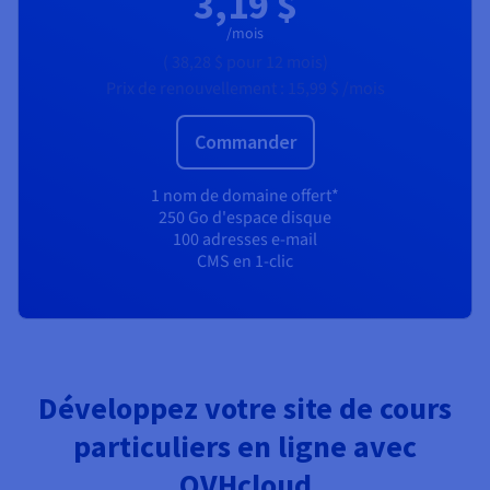
3,19 $
/mois
(
38,28 $
pour 12 mois)
Prix de renouvellement :
15,99 $
/mois
Commander
1 nom de domaine offert*
250 Go d'espace disque
100 adresses e-mail
CMS en 1-clic
Développez votre site de cours
particuliers en ligne avec
OVHcloud