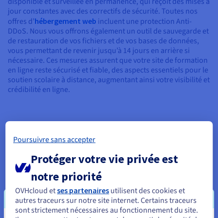
disponible et surveillée en permanence, qui reçoit des mises à
jour constantes avec des correctifs de sécurité. Toutes nos
offres d’
hébergement web
incluent une protection Anti-
DDoS. Nous vous offrons également un outil de sauvegarde et
de restauration de vos fichiers et de vos bases de données,
vous permettant de revenir jusqu’à 14 jours en arrière si
nécessaire. Ces mesures assurent que votre site de formation
en ligne reste sécurisé et fiable, des aspects essentiels pour le
soutien scolaire à distance, augmentant ainsi votre visibilité et
crédibilité en ligne.
Poursuivre sans accepter
Protéger votre vie privée est
notre priorité
OVHcloud et
ses partenaires
utilisent des cookies et
autres traceurs sur notre site internet. Certains traceurs
sont strictement nécessaires au fonctionnement du site.