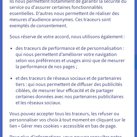
Ils nous permettent notamment de garantir la sécurité du
Vous semblez être localisé en États-
service ou d'assurer certaines fonctionnalités
essentielles. D’autres nous permettent de réaliser des
Unis.
mesures d’audience anonymes. Ces traceurs sont
exemptés de consentement.
Pour commander, rendez-vous sur le site de votre pays (États-
Unis) et créez un compte.
Sous réserve de votre accord, nous utilisons également :
FLEXIBILITÉ
Allez sur le site États-Unis
des traceurs de performance et de personnalisation :
qui nous permettent d’améliorer votre navigation
us.ovhcloud.com/
Anglais
USD - $
Votre service d'enseignement évolue ? Nous nous adaptons à
selon vos préférences et usages ainsi que de mesurer
vos besoins éducatifs avec des options et fonctionnalités
la performance de nos pages ;
supplémentaires qui peuvent être facilement activées. Nos
ou
services sont hautement personnalisables pour aider à
et des traceurs de réseaux sociaux et de partenaires
développer vos projets pédagogiques. Commencez, déployez
tiers : qui nous permettent de diffuser des publicités
Rester sur le site actuel
et mettez à l’échelle vos ressources éducatives en toute
ciblées, de mesurer leur efficacité et de partager
simplicité ! Cette flexibilité est idéale pour les professeurs et
certaines données avec nos partenaires publicitaires
les formateurs qui souhaitent offrir des cours particuliers
et les réseaux sociaux.
personnalisés via leur propre site web, augmentant la valeur
Sélectionner un autre site web
de chaque cours offert.
Vous pouvez accepter tous les traceurs, les refuser ou
personnaliser vos choix à tout moment en cliquant sur le
lien « Gérer mes cookies » accessible en bas de page.
Fermer
Pour plus d’informations, vous pouvez consulter notre