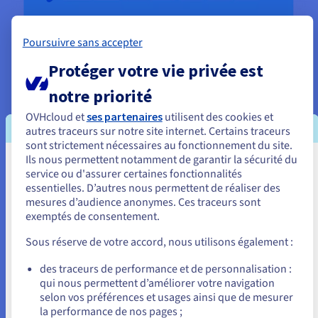
Poursuivre sans accepter
Protéger votre vie privée est
L'offre Visibilité Pro d'OVHcloud
notre priorité
OVHcloud et
ses partenaires
utilisent des cookies et
autres traceurs sur notre site internet. Certains traceurs
sont strictement nécessaires au fonctionnement du site.
Ils nous permettent notamment de garantir la sécurité du
Vous semblez être localisé en États-
service ou d'assurer certaines fonctionnalités
essentielles. D’autres nous permettent de réaliser des
Unis.
mesures d’audience anonymes. Ces traceurs sont
exemptés de consentement.
Pour commander, rendez-vous sur le site de votre pays (États-
Unis) et créez un compte.
Sous réserve de votre accord, nous utilisons également :
Allez sur le site États-Unis
des traceurs de performance et de personnalisation :
qui nous permettent d’améliorer votre navigation
us.ovhcloud.com/
Anglais
USD - $
selon vos préférences et usages ainsi que de mesurer
la performance de nos pages ;