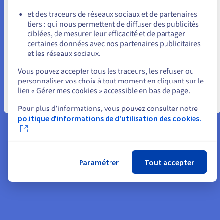
ou
Il existe une façon simple et efficace d'augmenter sa notoriété
et des traceurs de réseaux sociaux et de partenaires
sur Internet : l'offre Visibilité Pro. Cette solution, proposée par
tiers : qui nous permettent de diffuser des publicités
Rester sur le site actuel
OVHcloud, consiste à gérer sur une seule et même interface
ciblées, de mesurer leur efficacité et de partager
les informations liées à votre commerce : description de la
certaines données avec nos partenaires publicitaires
société, horaires d'ouverture et de fermeture, adresse du
et les réseaux sociaux.
Sélectionner un autre site web
magasin, numéro de téléphone... Une fois ces données
Vous pouvez accepter tous les traceurs, les refuser ou
renseignées sur la plateforme, vous pouvez maîtriser leur
personnaliser vos choix à tout moment en cliquant sur le
publication sur différents sites web et réseaux sociaux. Toute
lien « Gérer mes cookies » accessible en bas de page.
modification prend effet immédiatement, un excellent moyen
Fermer
Pour plus d’informations, vous pouvez consulter notre
de maintenir vos informations à jour, ce qui peut s’avérer utile
politique d'informations de d'utilisation des cookies.
pour votre clientèle et vos prospects. Augmenter sa visibilité
sur Internet passe ici en partie par le fait d'être présent sur
25 annuaires en ligne et systèmes de navigation (type
Google Maps ou Waze) ou encore de gérer ses avis client.
Paramétrer
Tout accepter
En savoir plus