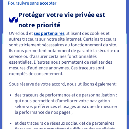
Poursuivre sans accepter
données, testez minutieusement votre site sur le nouveau
serveur. Accédez à votre site web à l'aide d'une URL
Protéger votre vie privée est
temporaire ou de l'adresse IP de votre serveur.
notre priorité
Naviguez sur les différentes pages et les formulaires de test et
vérifiez si tout fonctionne comme prévu. Prêtez une attention
OVHcloud et
ses partenaires
utilisent des cookies et
particulière aux fonctionnalités pilotées par la base de
autres traceurs sur notre site internet. Certains traceurs
données, en vous assurant qu'après le transfert de celle-ci,
sont strictement nécessaires au fonctionnement du site.
elles se connectent et interagissent correctement avec votre
Ils nous permettent notamment de garantir la sécurité du
Vous semblez être localisé en États-
nouvelle base de données importée. En cas d'erreur, vérifiez
service ou d'assurer certaines fonctionnalités
les paramètres de connexion à la base de données et assurez-
essentielles. D’autres nous permettent de réaliser des
Unis.
vous que tous les fichiers ont été téléchargés correctement.
mesures d’audience anonymes. Ces traceurs sont
exemptés de consentement.
Pour commander, rendez-vous sur le site de votre pays (États-
Cette phase de test est cruciale pour identifier et traiter les
Unis) et créez un compte.
problèmes potentiels avant de lancer votre site web sur le
Sous réserve de votre accord, nous utilisons également :
nouveau serveur. Elle vous permet d’affiner les configurations
Allez sur le site États-Unis
des traceurs de performance et de personnalisation :
et d’assurer un transfert et une transition en douceur de vos
qui nous permettent d’améliorer votre navigation
bases de données pour vos visiteurs une fois les
us.ovhcloud.com/
Anglais
USD - $
selon vos préférences et usages ainsi que de mesurer
modifications DNS mises en œuvre.
la performance de nos pages ;
ou
et des traceurs de réseaux sociaux et de partenaires
tiers : qui nous permettent de diffuser des publicités