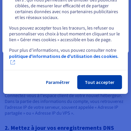
Changer de DNS
Rester sur le site actuel
ciblées, de mesurer leur efficacité et de partager
certaines données avec nos partenaires publicitaires
Migrer le nom de domaine est la dernière étape cruciale pour
et les réseaux sociaux.
Sélectionner un autre site web
migrer votre site web chez votre nouvel hébergeur. Le DNS
Vous pouvez accepter tous les traceurs, les refuser ou
(Domain Name System) agit comme un annuaire, en
personnaliser vos choix à tout moment en cliquant sur le
traduisant votre nom de domaine (ex. « www.votresite.com »)
lien « Gérer mes cookies » accessible en bas de page.
en adresse IP de votre serveur. Actuellement, vos
enregistrements DNS pointent vers votre ancien fournisseur
Fermer
Pour plus d’informations, vous pouvez consulter notre
d'hébergement. Pour terminer la migration, vous devez
politique d'informations de d'utilisation des cookies.
mettre à jour ces enregistrements afin de pointer vers votre
nouveau serveur.
1. Obtenez l'adresse IP de votre nouveau
Paramétrer
Tout accepter
serveur
Connectez-vous à l'espace client de votre nouvel hébergeur.
Dans la partie des informations du compte, vous retrouverez
l’adresse IP de votre serveur, souvent appelée « Adresse IP
partagée » ou « Adresse IP du VPS ».
2. Mettez à jour vos enregistrements DNS