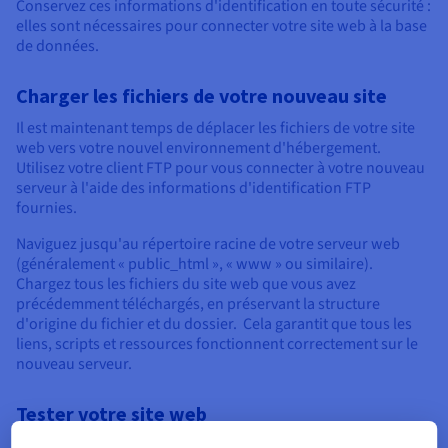
Conservez ces informations d'identification en toute sécurité :
elles sont nécessaires pour connecter votre site web à la base
de données.
Charger les fichiers de votre nouveau site
Il est maintenant temps de déplacer les fichiers de votre site
web vers votre nouvel environnement d'hébergement.
Utilisez votre client FTP pour vous connecter à votre nouveau
serveur à l'aide des informations d'identification FTP
fournies.
Naviguez jusqu'au répertoire racine de votre serveur web
(généralement « public_html », « www » ou similaire).
Chargez tous les fichiers du site web que vous avez
précédemment téléchargés, en préservant la structure
d'origine du fichier et du dossier. Cela garantit que tous les
liens, scripts et ressources fonctionnent correctement sur le
nouveau serveur.
Tester votre site web
Avant de finaliser le basculement et le transfert de la base de