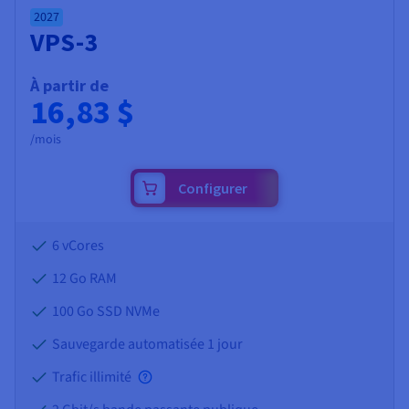
2027
VPS-3
À partir de
16,83 $
/mois
Configurer
6 vCores
12 Go
RAM
100 Go SSD NVMe
Sauvegarde automatisée 1 jour
Trafic illimité