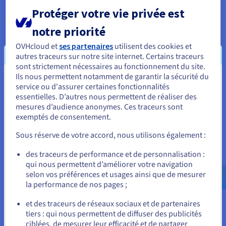
Les fichiers stockés sur Google Drive ou Dropbox résident sur
Protéger votre vie privée est
des serveurs américains soumis au CLOUD Act. Sur un VPS
OVHcloud en France ou en Allemagne, vos données restent en
notre priorité
Europe sous le RGPD, conservées dans un centre de données
jamais obligé de répondre à des ordonnances légales non
OVHcloud et
ses partenaires
utilisent des cookies et
européennes. Pour les médecins, avocats, comptables et
autres traceurs sur notre site internet. Certains traceurs
professionnels traitant des données confidentielles, cette
sont strictement nécessaires au fonctionnement du site.
distinction n'est pas optionnelle. Notre
VPS protégé contre
Ils nous permettent notamment de garantir la sécurité du
Vous semblez être localisé en États-
les DDoS
fournit la sécurité au niveau du réseau avec un
service ou d'assurer certaines fonctionnalités
hébergement de centre de données conforme au RGPD.
essentielles. D’autres nous permettent de réaliser des
Unis.
mesures d’audience anonymes. Ces traceurs sont
Données hébergées exclusivement dans le centre de
exemptés de consentement.
Pour commander, rendez-vous sur le site de votre pays (États-
données européen OVHcloud de votre choix.
Unis) et créez un compte.
Aucun accès tiers aux fichiers sans votre autorisation
Sous réserve de votre accord, nous utilisons également :
explicite
Le chiffrement de bout en bout est disponible pour les
Allez sur le site États-Unis
des traceurs de performance et de personnalisation :
dossiers sensibles via l'application Nextcloud E2EE
qui nous permettent d’améliorer votre navigation
us.ovhcloud.com/
Anglais
USD - $
selon vos préférences et usages ainsi que de mesurer
Utilisateurs illimités à un coût mensuel fixe
la performance de nos pages ;
ou
Google Workspace facture au moins 6 euros par utilisateur et
et des traceurs de réseaux sociaux et de partenaires
par mois. Dropbox Business facture 15 euros par utilisateur.
tiers : qui nous permettent de diffuser des publicités
Rester sur le site actuel
Pour une équipe de cinq personnes, les abonnements SaaS
ciblées, de mesurer leur efficacité et de partager