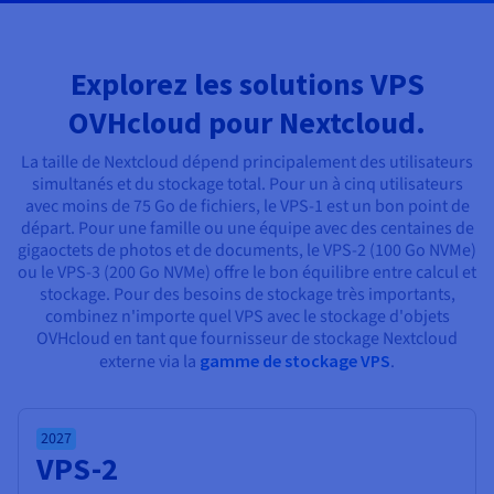
Documentation
Tarifs
Roadmap & Changelog
Disponibilités par régions
Roadmap & Changelog
Documentation
Explorez les solutions VPS
Roadmap & Changelog
OVHcloud pour Nextcloud.
La taille de Nextcloud dépend principalement des utilisateurs
simultanés et du stockage total. Pour un à cinq utilisateurs
avec moins de 75 Go de fichiers, le VPS-1 est un bon point de
départ. Pour une famille ou une équipe avec des centaines de
gigaoctets de photos et de documents, le VPS-2 (100 Go NVMe)
ou le VPS-3 (200 Go NVMe) offre le bon équilibre entre calcul et
stockage. Pour des besoins de stockage très importants,
combinez n'importe quel VPS avec le stockage d'objets
OVHcloud en tant que fournisseur de stockage Nextcloud
externe via la
gamme de stockage VPS
.
2027
VPS-2