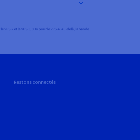
e VPS-2 et le VPS-3, 3 To pour le VPS-4. Au-delà, la bande
Restons connectés