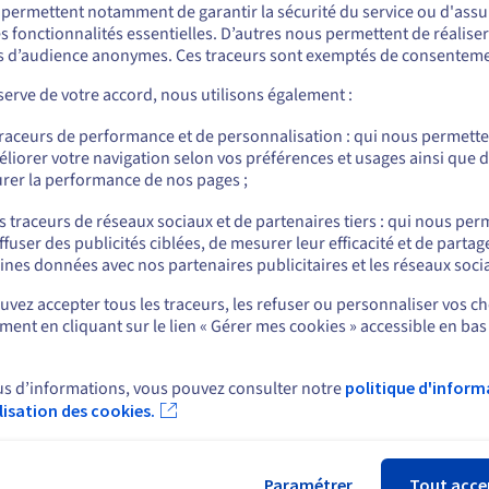
ous semblez être localisé en États-Unis.
s permettent notamment de garantir la sécurité du service ou d'assu
s grandes forces. L'écosystème de plugins couvre tout, de la gamific
s fonctionnalités essentielles. D’autres nous permettent de réalise
accessibilité et de détection de plagiat. L'installation et la configurat
r commander, rendez-vous sur le site de votre pays (États-Unis) et créez un
 d’audience anonymes. Ces traceurs sont exemptés de consenteme
mpte.
cité d'écrire sur le système de fichiers du serveur, ce qui n'est pas
é. Un VPS vous donne une liberté totale pour installer, tester et g
erve de votre accord, nous utilisons également :
otre programme.
Allez sur le site États-Unis
traceurs de performance et de personnalisation : qui nous permett
us.ovhcloud.com/
Anglais
USD - $
s étudiants
liorer votre navigation selon vos préférences et usages ainsi que 
rer la performance de nos pages ;
nées personnelles sensibles, y compris les identités des étudiants, 
ou
rtementales. Un VPS fournit un environnement serveur isolé où les
s traceurs de réseaux sociaux et de partenaires tiers : qui nous per
e et les autorisations de base de données sont entièrement entre vo
ffuser des publicités ciblées, de mesurer leur efficacité et de partag
 la protection des données est plus simple lorsque vous avez une
Rester sur le site actuel
ines données avec nos partenaires publicitaires et les réseaux soci
ù les données sont stockées et comment elles sont traitées.
vez accepter tous les traceurs, les refuser ou personnaliser vos ch
ent en cliquant sur le lien « Gérer mes cookies » accessible en bas
Sélectionner un autre site web
ud pour votre VPS Moodle ?
us d’informations, vous pouvez consulter notre
politique d'inform
ilisation des cookies.
Fer
Évolutivité et déploiement
Ex
Paramétrer
Tout acce