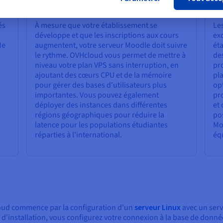
international
sé
és
À mesure que votre établissement se
Le
développe et que les inscriptions aux cours
exc
Me
augmentent, votre serveur Moodle doit suivre
ét
le rythme. OVHcloud vous permet de mettre à
de
niveau votre plan VPS sans interruption, en
pr
ajoutant des cœurs CPU et de la mémoire
pla
pour gérer des bases d'utilisateurs plus
op
importantes. Vous pouvez également
pr
déployer des instances dans différentes
et 
régions géographiques pour réduire la
po
latence pour les populations étudiantes
Mo
réparties à l'international.
équ
oud commence par la configuration d'un
serveur Linux
avec un ser
t d'installation, vous configurez votre connexion à la base de donné