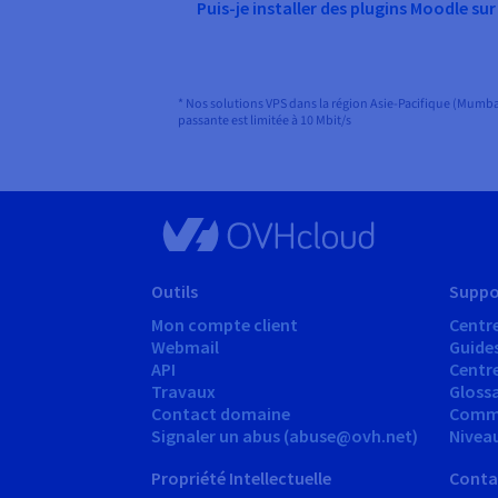
Puis-je installer des plugins Moodle sur
* Nos solutions VPS dans la région Asie-Pacifique (Mumbai
passante est limitée à 10 Mbit/s
Outils
Suppo
Mon compte client
Centre
Webmail
Guide
API
Centr
Travaux
Glossa
Contact domaine
Comm
Signaler un abus (abuse@ovh.net)
Nivea
Propriété Intellectuelle
Conta