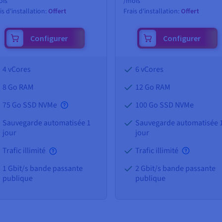
ois
/mois
is d'installation:
Offert
Frais d'installation:
Offert
Configurer
Configurer
4 vCores
6 vCores
8 Go
RAM
12 Go
RAM
75 Go SSD NVMe
100 Go SSD NVMe
Sauvegarde automatisée 1
Sauvegarde automatisée 
jour
jour
Trafic illimité
Trafic illimité
1 Gbit/s bande passante
2 Gbit/s bande passante
publique
publique