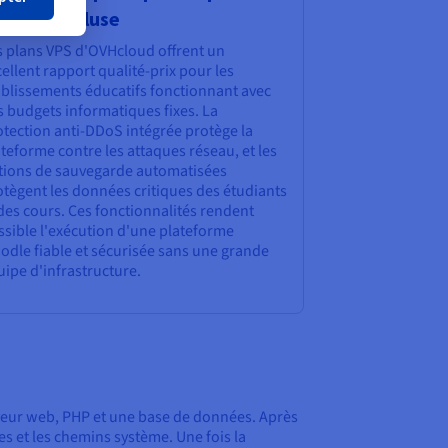
curité incluse
s plans VPS d'OVHcloud offrent un
ellent rapport qualité-prix pour les
ablissements éducatifs fonctionnant avec
s budgets informatiques fixes. La
otection anti-DDoS intégrée protège la
teforme contre les attaques réseau, et les
tions de sauvegarde automatisées
otègent les données critiques des étudiants
des cours. Ces fonctionnalités rendent
ssible l'exécution d'une plateforme
odle fiable et sécurisée sans une grande
ipe d'infrastructure.
veur web, PHP et une base de données. Après
es et les chemins système. Une fois la