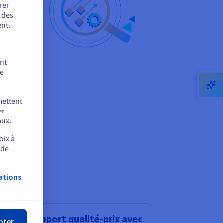
rer
ation
r des
ion de
nt.
érer
ent
de
les
mettent
s
er
aux.
oix à
 de
ations
mer
cellent rapport qualité-prix avec
pter