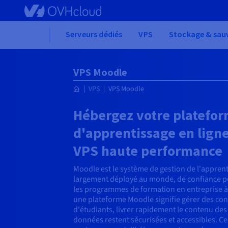
Skip to main content
Home
Serveurs dédiés
VPS
Stockage & sau
VPS Moodle
VPS
VPS Moodle
Hébergez votre platefo
d'apprentissage en lign
VPS haute performance
Moodle est le système de gestion de l'appren
largement déployé au monde, de confiance pour
les programmes de formation en entreprise à
une plateforme Moodle signifie gérer des co
d'étudiants, livrer rapidement le contenu des 
données restent sécurisées et accessibles. C