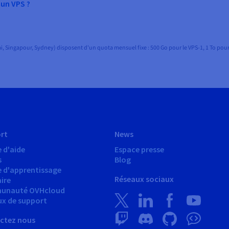
 un VPS ?
, Singapour, Sydney) disposent d'un quota mensuel fixe : 500 Go pour le VPS-1, 1 To pour l
rt
News
 d'aide
Espace presse
s
Blog
e d'apprentissage
Réseaux sociaux
ire
unauté OVHcloud
ux de support
ctez nous